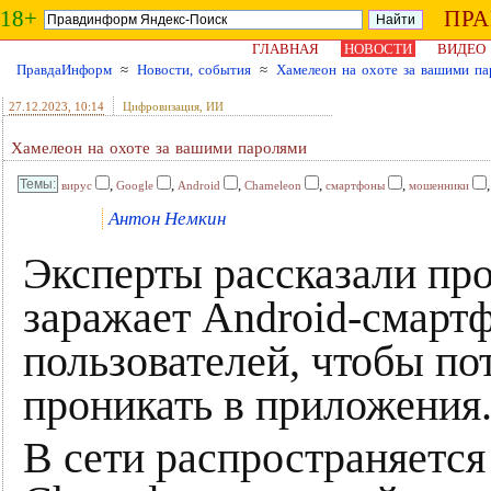
18+
ПР
ГЛАВНАЯ
НОВОСТИ
ВИДЕО
ПравдаИнформ
≈
Новости, события
≈
Хамелеон на охоте за вашими па
27.12.2023
, 10:14
Цифровизация, ИИ
Хамелеон на охоте за вашими паролями
,
,
,
,
,
вирус
Google
Android
Chameleon
смартфоны
мошенники
Антон Немкин
Эксперты рассказали про
заражает Android-смарт
пользователей, чтобы по
проникать в приложения
В сети распространяетс