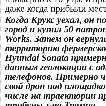
даже когда прибыли мес
Когда Крукс уехал, он п
город и купил 50 патро
Works. Затем он вернул
территорию фермерско
Hyundai Sonata примерно
данным геолокации с од
телефонов. Примерно ч
свой дрон над площадкой
числе на траектории пр
трибуны г-на Трампа.