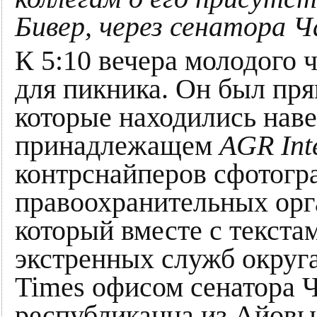
Бивер, через сенатора Ч
К 5:10 вечера молодого 
для пикника. Он был пря
которые находились наве
принадлежащем
AGR Int
контрснайперов сфотогра
правоохранительных орг
который вместе с текста
экстренных служб округ
Times офисом сенатора Ч
республиканца из Айовы