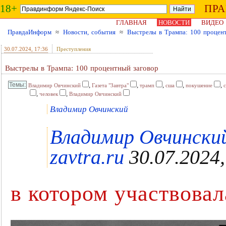
18+
ПР
ГЛАВНАЯ
НОВОСТИ
ВИДЕО
ПравдаИнформ
≈
Новости, события
≈
Выстрелы в Трампа: 100 процен
30.07.2024
, 17:36
Преступления
Выстрелы в Трампа: 100 процентный заговор
,
,
,
,
,
Владимир Овчинский
Газета "Завтра"
трамп
сша
покушение
,
,
человек
Владимир Овчинский
Владимир Овчинский
Владимир Овчинский
zavtra.ru
30.07.2024,
в котором участвова