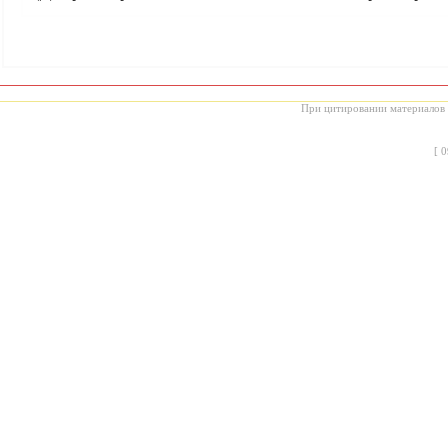
При цитировании материалов с
[
0