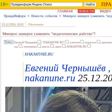
18+
ПР
ГЛАВНАЯ
НОВОСТИ
ВИДЕО
ПравдаИнформ
≈
Новости, события
≈
Минпрос намерен узаконить "пед
25.12.2024
, 16:01
Образование
Минпрос намерен узаконить "педагогическое рабство"?
,
,
,
,
Евгений Чернышёв
"НАКАНУНЕ.RU"
учителя
педагоги
зарплата
,
,
,
,
суд
чиновники
власть
закон
НАКАНУНЕ.RU
НАКАНУНЕ.RU
Евгений Чернышёв
nakanune.ru
25.12.20