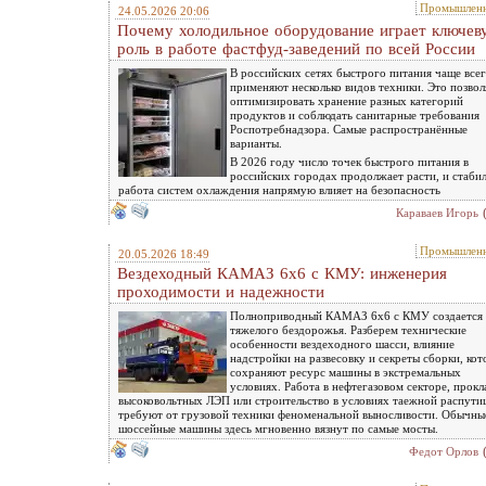
Промышленн
24.05.2026 20:06
Почему холодильное оборудование играет ключев
роль в работе фастфуд-заведений по всей России
В российских сетях быстрого питания чаще все
применяют несколько видов техники. Это позвол
оптимизировать хранение разных категорий
продуктов и соблюдать санитарные требования
Роспотребнадзора. Cамые распространённые
варианты.
В 2026 году число точек быстрого питания в
российских городах продолжает расти, и стаби
работа систем охлаждения напрямую влияет на безопасность
Караваев Игорь
Промышленн
20.05.2026 18:49
Вездеходный КАМАЗ 6х6 с КМУ: инженерия
проходимости и надежности
Полноприводный КАМАЗ 6х6 с КМУ создается 
тяжелого бездорожья. Разберем технические
особенности вездеходного шасси, влияние
надстройки на развесовку и секреты сборки, ко
сохраняют ресурс машины в экстремальных
условиях. Работа в нефтегазовом секторе, прокл
высоковольтных ЛЭП или строительство в условиях таежной распути
требуют от грузовой техники феноменальной выносливости. Обычны
шоссейные машины здесь мгновенно вязнут по самые мосты.
Федот Орлов