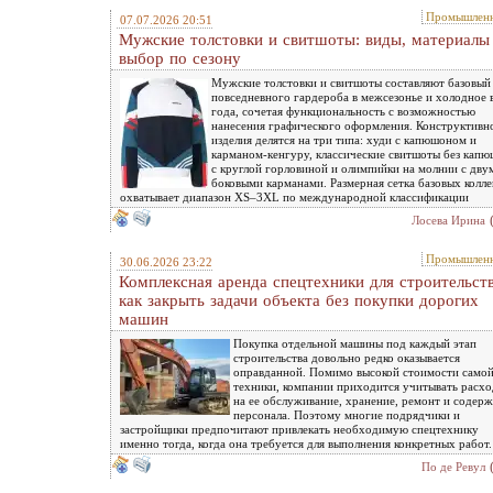
Промышленн
07.07.2026 20:51
Мужские толстовки и свитшоты: виды, материалы
выбор по сезону
Мужские толстовки и свитшоты составляют базовый
повседневного гардероба в межсезонье и холодное 
года, сочетая функциональность с возможностью
нанесения графического оформления. Конструктивн
изделия делятся на три типа: худи с капюшоном и
карманом-кенгуру, классические свитшоты без кап
с круглой горловиной и олимпийки на молнии с дву
боковыми карманами. Размерная сетка базовых колл
охватывает диапазон XS–3XL по международной классификации
Лосева Ирина
Промышленн
30.06.2026 23:22
Комплексная аренда спецтехники для строительств
как закрыть задачи объекта без покупки дорогих
машин
Покупка отдельной машины под каждый этап
строительства довольно редко оказывается
оправданной. Помимо высокой стоимости само
техники, компании приходится учитывать расх
на ее обслуживание, хранение, ремонт и содер
персонала. Поэтому многие подрядчики и
застройщики предпочитают привлекать необходимую спецтехнику
именно тогда, когда она требуется для выполнения конкретных работ.
По де Ревул