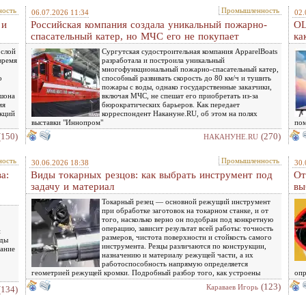
ость
Промышленность
06.07.2026 11:34
02.
 и
Российская компания создала уникальный пожарно-
OL
спасательный катер, но МЧС его не покупает
ка
 слой
Сургутская судостроительная компания ApparelBoats
время
разработала и построила уникальный
многофункциональный пожарно-спасательный катер,
о
способный развивать скорость до 80 км/ч и тушить
пожары с воды, однако государственные заказчики,
юшона
включая МЧС, не спешат его приобретать из-за
мя
бюрократических барьеров. Как передает
екций
корреспондент Накануне.RU, об этом на полях
выставки "Иннопром"
пом
(150)
(270)
НАКАНУНЕ.RU
ость
Промышленность
30.06.2026 18:38
30.
а:
Виды токарных резцов: как выбрать инструмент под
От
задачу и материал
вы
Токарный резец — основной режущий инструмент
при обработке заготовок на токарном станке, и от
того, насколько верно он подобран под конкретную
операцию, зависит результат всей работы: точность
й
размеров, чистота поверхности и стойкость самого
оды
инструмента. Резцы различаются по конструкции,
жание
назначению и материалу режущей части, а их
работоспособность напрямую определяется
геометрией режущей кромки. Подробный разбор того, как устроены
опр
(123)
Караваев Игорь
(134)