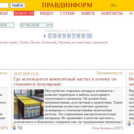
ПРАВДИНФОРМ
Рег
НАЯ
НОВОСТИ
ВИДЕО
СТАТЬИ
КНИГИ
КОНТАКТЫ
О
ь
–
Страница 1 из 10 страниц.
1
2
3
4
5
6
7
8
9
10
,
,
,
,
,
,
орское право
Трамп
Путин
Зеленский
Украина
русский язык
терроризм
ость
Промышленность
20.07.2026 15:31
19.
Где используется композитный настил и почему он
Не
становится популярным
за
Обустройство открытых площадок начинается с
Нер
ры
разметки территории и выбора подходящего
стр
строительного материала. Он должен быть
суд
ться
привлекательным, долговечным и практичным. Таким
мет
требованиям полностью отвечают древесно-
сов
полимерные и стеклопластиковые композитные
инт
ми
настилы. Это современные высокотехнологичные
изг
яние
материалы. Их применяют в качестве прочного,
нер
долговечного и безопасного покрытия там, где традиционные материалы (
(107)
(167)
Петр Боширов