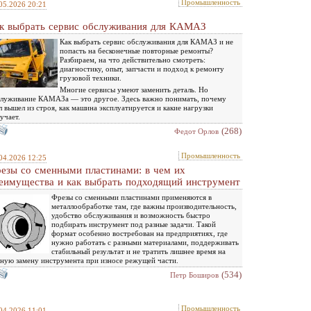
Промышленность
05.2026 20:21
к выбрать сервис обслуживания для КАМАЗ
Как выбрать сервис обслуживания для КАМАЗ и не
попасть на бесконечные повторные ремонты?
Разбираем, на что действительно смотреть:
диагностику, опыт, запчасти и подход к ремонту
грузовой техники.
Многие сервисы умеют заменить деталь. Но
луживание КАМАЗа — это другое. Здесь важно понимать, почему
л вышел из строя, как машина эксплуатируется и какие нагрузки
учает.
(268)
Федот Орлов
Промышленность
04.2026 12:25
езы со сменными пластинами: в чем их
еимущества и как выбрать подходящий инструмент
Фрезы со сменными пластинами применяются в
металлообработке там, где важны производительность,
удобство обслуживания и возможность быстро
подбирать инструмент под разные задачи. Такой
формат особенно востребован на предприятиях, где
нужно работать с разными материалами, поддерживать
стабильный результат и не тратить лишнее время на
ную замену инструмента при износе режущей части.
(534)
Петр Боширов
Промышленность
04.2026 11:01