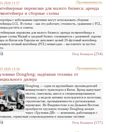
Промышленность
05.2026 11:57
нтейнерные перевозки для малого бизнеса: аренда
лконтейнера и сборные схемы
ортёры с небольшими партиями могут использовать сборные
тейнеры LCL. В статье – как это работает, стоимость, сравнение с FCL,
меры расчёта и советы.
тейнерные перевозки для малого бизнеса: аренда полконтейнера и
рные схемы Малый и средний бизнес сталкивается с дилеммой: партия
ара из Китая или Европы не заполняет целый 20-футовый контейнер.
азывать полный контейнер (FCL) невыгодно – вы платите за пустое
то.
(254)
Петр Боширов
Промышленность
05.2026 13:34
узовики Dongfeng: надёжная техника от
ициального дилера
Dongfeng — один из крупнейших производителей
коммерческого транспорта в Китае. Бренд выпускает
тягачи, самосвалы, шасси и специализированную
технику, а модели активно используются в логистике,
строительстве, промышленности и региональных
перевозках. Во Владивостоке и на Дальнем Востоке
приобрести грузовую технику Dongfeng можно
через «Грузовик-ДВ» — компанию, работающую с
тавками, сервисным сопровождением и запасными частями
(157)
Петр Боширов