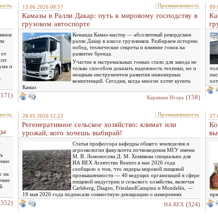
ость
Промышленность
13.06.2026 08:57
09.
Камазы в Ралли Дакар: путь к мировому господству в
Ка
грузовом автоспорте
гр
емнем
Команда Камаз-мастер — абсолютный рекордсмен
ли
ралли Дакар в классе грузовиков. Разбираем историю
й
побед, технические секреты и влияние гонок на
 от
развитие бренда.
сит
Участие в экстремальных гонках стало для завода не
ума и
только способом доказать надежность техники, но и
тол
мощным инструментом развития инженерных
инс
т
компетенций. Сегодня, когда многие хотят купить
хот
Камаз
(171)
(158)
Караваев Игорь
ость
Промышленность
28.05.2026 12:22
27.
Регенеративное сельское хозяйство: климат или
Ко
ды
урожай, кого хочешь выбирай!
вы
.
Статья профессора кафедры общего земледелия и
агроэкологии факультета почвоведения МГУ имени
ть
М. В. Ломоносова Д. М. Хомякова специально для
енно
ИА REX Агентство Reuters в мае 2026 года
сообщило о том, что лидеры мировой пищевой
с на
промышленности — 40 ведущих организаций в сфере
ение
пищевой индустрии и сельского хозяйства, включая
й
Carlsberg, Diageo, FrieslandCampina и Mondelēz, —
19 мая 2026 года подписали совместную декларацию о намерениях
при
(352)
(324)
ИА REX