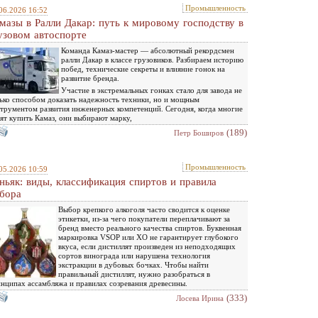
Промышленность
06.2026 16:52
мазы в Ралли Дакар: путь к мировому господству в
узовом автоспорте
Команда Камаз-мастер — абсолютный рекордсмен
ралли Дакар в классе грузовиков. Разбираем историю
побед, технические секреты и влияние гонок на
развитие бренда.
Участие в экстремальных гонках стало для завода не
ько способом доказать надежность техники, но и мощным
трументом развития инженерных компетенций. Сегодня, когда многие
ят купить Камаз, они выбирают марку,
(189)
Петр Боширов
Промышленность
05.2026 10:59
ньяк: виды, классификация спиртов и правила
бора
Выбор крепкого алкоголя часто сводится к оценке
этикетки, из-за чего покупатели переплачивают за
бренд вместо реального качества спиртов. Буквенная
маркировка VSOP или XO не гарантирует глубокого
вкуса, если дистиллят произведен из неподходящих
сортов винограда или нарушена технология
экстракции в дубовых бочках. Чтобы найти
правильный дистиллят, нужно разобраться в
нципах ассамбляжа и правилах созревания древесины.
(333)
Лосева Ирина