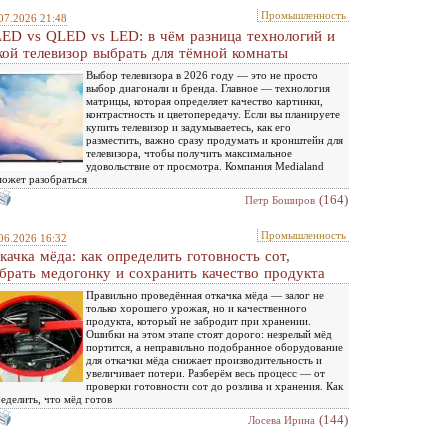
Промышленность
07.2026 21:48
ED vs QLED vs LED: в чём разница технологий и
кой телевизор выбрать для тёмной комнаты
Выбор телевизора в 2026 году — это не просто
выбор диагонали и бренда. Главное — технология
матрицы, которая определяет качество картинки,
контрастность и цветопередачу. Если вы планируете
купить телевизор и задумываетесь, как его
разместить, важно сразу продумать и кронштейн для
телевизора, чтобы получить максимальное
удовольствие от просмотра. Компания Medialand
ожет разобраться
(164)
Петр Боширов
Промышленность
06.2026 16:32
качка мёда: как определить готовность сот,
брать медогонку и сохранить качество продукта
Правильно проведённая откачка мёда — залог не
только хорошего урожая, но и качественного
продукта, который не забродит при хранении.
Ошибки на этом этапе стоят дорого: незрелый мёд
портится, а неправильно подобранное оборудование
для откачки мёда снижает производительность и
увеличивает потери. Разберём весь процесс — от
проверки готовности сот до розлива и хранения. Как
еделить, что мёд готов
(144)
Лосева Ирина