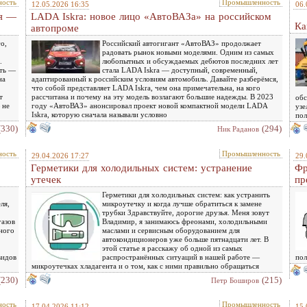
ость
Промышленность
12.05.2026 16:35
06.
ая —
LADA Iskra: новое лицо «АвтоВАЗа» на российском
Ка
автопроме
о,
Российский автогигант «АвтоВАЗ» продолжает
радовать рынок новыми моделями. Одним из самых
.
любопытных и обсуждаемых дебютов последних лет
ать —
стала LADA Iskra — доступный, современный,
на
адаптированный к российским условиям автомобиль. Давайте разберёмся,
что собой представляет LADA Iskra, чем она примечательна, на кого
т
рассчитана и почему на эту модель возлагают большие надежды. В 2023
обс
 не
году «АвтоВАЗ» анонсировал проект новой компактной модели LADA
узе
Iskra, которую сначала называли условно
пол
(330)
(294)
Ник Раданов
ость
Промышленность
29.04.2026 17:27
29.
Герметики для холодильных систем: устранение
Фр
утечек
пр
Герметики для холодильных систем: как устранить
ля,
микроутечку и когда лучше обратиться к замене
трубки Здравствуйте, дорогие друзья. Меня зовут
газов
Владимир, я занимаюсь фреонами, холодильными
ного
маслами и сервисным оборудованием для
автокондиционеров уже больше пятнадцати лет. В
этой статье я расскажу об одной из самых
видов
распространённых ситуаций в нашей работе —
пол
микроутечках хладагента и о том, как с ними правильно обращаться
(230)
(215)
Петр Боширов
ость
Промышленность
17.04.2026 11:12
15.