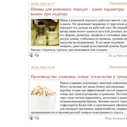
Промышленн
18.06.2026 16:17
Шкивы для ременных передач - какие параметры
важны при подборе
Шкив в ременной передаче работает вместе с р
и валом. Он принимает вращение от двигателя и
передает его дальше на рабочий узел. На первы
взгляд шкив может казаться простой деталью, но
его формы, диаметра, профиля и состояния зави
ресурс ремня, стабильность привода, уровень ш
нагрузка на подшипники. Если шкив подобран
неверно, даже новый качественный ремень буде
быстро стираться, греться, проскальзывать или сходить
По де Ревул
Промышленн
28.05.2026 20:20
Производство упаковки: новые технологии и трен
Рынок упаковки переживает заметные изменения
Всего несколько лет назад бизнес рассматривал
коробку только как эффективный способ защити
товар при транспортировке и хранении. Постеп
тара стала частью маркетинга, логистики и даже
позиционирования бренда. Активно растет спро
гофрокартон Калкулэйт и оригинальное оформл
для интернет-магазинов, маркетплейсов, пищево
промышленности и производителей товаров повседневного спроса.
Петр Боширов