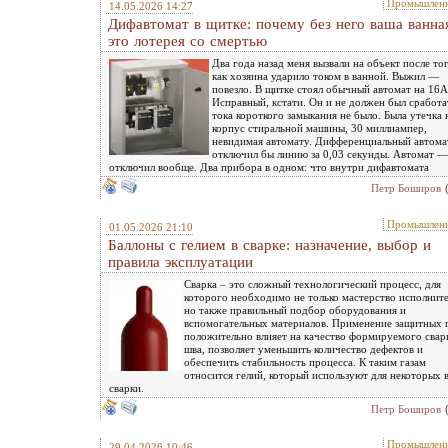
Промышленн
14.05.2026 14:27
Дифавтомат в щитке: почему без него ваша ванн
это лотерея со смертью
Два года назад меня вызвали на объект после тог
как хозяина ударило током в ванной. Выжил —
повезло. В щитке стоял обычный автомат на 16А
Исправный, кстати. Он и не должен был сработ
тока короткого замыкания не было. Была утечка 
корпус стиральной машины, 30 миллиампер,
невидимая автомату. Дифференциальный автома
отключил бы линию за 0,03 секунды. Автомат —
отключил вообще. Два прибора в одном: что внутри дифавтомата
Петр Боширов
Промышленн
01.05.2026 21:10
Баллоны с гелием в сварке: назначение, выбор и
правила эксплуатации
Сварка – это сложный технологический процесс, для
которого необходимо не только мастерство исполните
но также правильный подбор оборудования и
вспомогательных материалов. Применение защитных 
положительно влияет на качество формируемого свар
шва, позволяет уменьшить количество дефектов и
обеспечить стабильность процесса. К таким газам
относится гелий, который используют для некоторых 
сварки.
Петр Боширов
Промышленн
29.04.2026 10:46