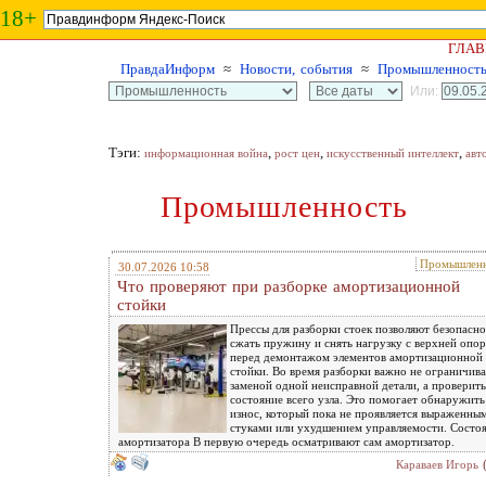
18+
ГЛАВ
ПравдаИнформ
≈
Новости, события
≈
Промышленност
Или:
Тэги:
,
,
,
информационная война
рост цен
искусственный интеллект
авт
Промышленность
Промышленн
30.07.2026 10:58
Что проверяют при разборке амортизационной
стойки
Прессы для разборки стоек позволяют безопасно
сжать пружину и снять нагрузку с верхней опо
перед демонтажом элементов амортизационной
стойки. Во время разборки важно не ограничива
заменой одной неисправной детали, а проверить
состояние всего узла. Это помогает обнаружить
износ, который пока не проявляется выраженны
стуками или ухудшением управляемости. Состо
амортизатора В первую очередь осматривают сам амортизатор.
Караваев Игорь