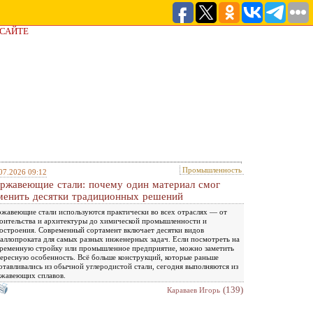
 САЙТЕ
Промышленность
07.2026 09:12
ржавеющие стали: почему один материал смог
менить десятки традиционных решений
жавеющие стали используются практически во всех отраслях — от
оительства и архитектуры до химической промышленности и
остроения. Современный сортамент включает десятки видов
аллопроката для самых разных инженерных задач. Если посмотреть на
ременную стройку или промышленное предприятие, можно заметить
ересную особенность. Всё больше конструкций, которые раньше
отавливались из обычной углеродистой стали, сегодня выполняются из
жавеющих сплавов.
(139)
Караваев Игорь