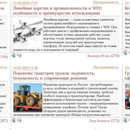
ость
Промышленность
21.05.2026 17:55
21.
ую
Линейные каретки в промышленности и ЧПУ:
Ко
особенности и преимущества использования
по
го
Линейные каретки — один из ключевых элементов
Имп
яет
систем прямолинейного перемещения в
кон
промышленном оборудовании и станках с ЧПУ. Они
при
работают вместе с профильными направляющими и
Кон
обеспечивают точное движение рабочих узлов:
сбо
портала, стола, шпиндельной группы, захватов,
тов
измерительных модулей или транспортных
Зак
платформ. От качества такой пары зависит не только
льная
мес
плавность хода, но и повторяемость операций
(274)
Караваев Игорь
(159)
ость
Промышленность
20.05.2026 11:50
15.
Перевозка тракторов тралом: надёжность,
Гр
безопасность и современные решения
оф
для
Перевозка тракторов по России - востребованная
услуга, особенно в аграрный и строительный сезоны.
Тракторы, как и другая тяжёлая техника, требуют
торые
особого подхода к транспортировке. Наиболее
эффективным и безопасным способом доставки
адка
является использование тралов - специализированных
цы
низкорамных платформ. Почему трал? Тралы
е
обладают рядом преимуществ, делающих их
незаменимыми при перевозке тракторов: Низкая погрузочная высота.
пос
(287)
(273)
Петр Боширов