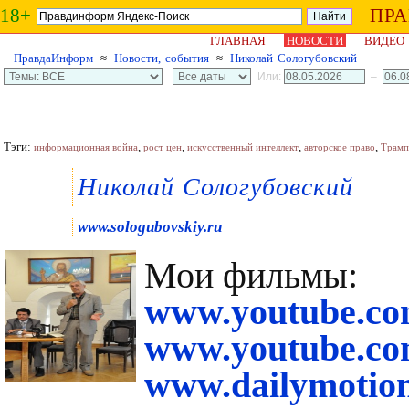
18+
ПР
ГЛАВНАЯ
НОВОСТИ
ВИДЕО
ПравдаИнформ
≈
Новости, события
≈
Николай Сологубовский
Или:
–
Тэги:
,
,
,
,
информационная война
рост цен
искусственный интеллект
авторское право
Трамп
Николай Сологубовский
www.sologubovskiy.ru
Мои фильмы:
www.youtube.com
www.youtube.co
www.dailymotio