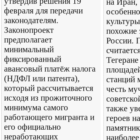
утвердив решения 19
на Иран,
февраля для передачи
особенно
законодателям.
культуры
Законопроект
похожие 
предполагает
России. 
минимальный
считаетс
фиксированный
Тегеране
авансовый платёж налога
площадей
(НДФЛ или патента),
станций 
который рассчитывается
честь му
исходя из прожиточного
советско
минимума самого
также ув
работающего мигранта и
героев н
его официально
памятник
неработающих
наиболе