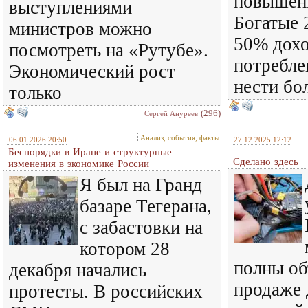
повышени
выступлениями
Богатые 
министров можно
50% дохо
посмотреть на «Рутубе».
потребле
Экономический рост
нести бо
только
(296)
Сергей Ануреев
Анализ, события, факты
06.01.2026 20:50
27.12.2025 12:12
Беспорядки в Иране и структурные
Сделано здесь
изменения в экономике России
Я был на Гранд
базаре Тегерана,
с забастовки на
котором 28
полны об
декабря начались
продаже 
протесты. В российских