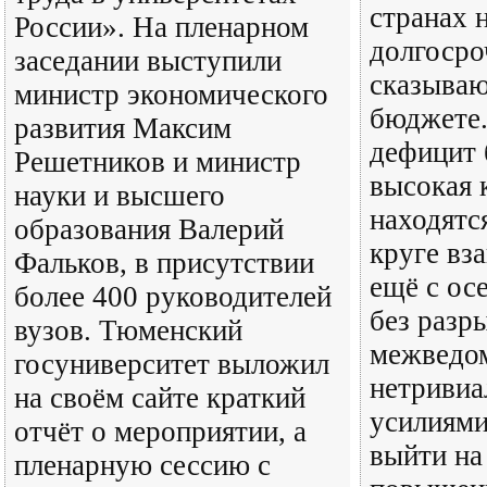
странах 
России». На пленарном
долгосро
заседании выступили
сказываю
министр экономического
бюджете
развития Максим
дефицит 
Решетников и министр
высокая 
науки и высшего
находятс
образования Валерий
круге вз
Фальков, в присутствии
ещё с осе
более 400 руководителей
без разр
вузов. Тюменский
межведо
госуниверситет выложил
нетриви
на своём сайте краткий
усилиями
отчёт о мероприятии, а
выйти на
пленарную сессию с