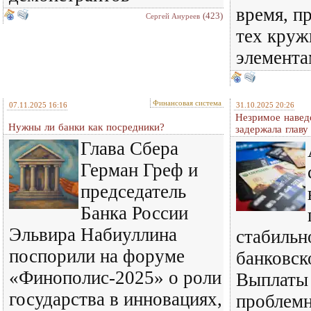
время, п
(423)
Сергей Ануреев
тех круж
элемента
Финансовая система
07.11.2025 16:16
31.10.2025 20:26
Незримое навед
Нужны ли банки как посредники?
задержала глав
Глава Сбера
Герман Греф и
председатель
Банка России
Эльвира Набиуллина
стабильн
поспорили на форуме
банковск
«Финополис-2025» о роли
Выплаты
государства в инновациях,
проблемн