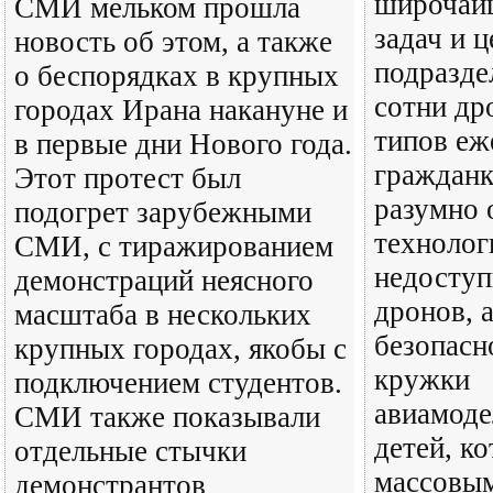
широчай
СМИ мельком прошла
задач и ц
новость об этом, а также
подразде
о беспорядках в крупных
сотни др
городах Ирана накануне и
типов еж
в первые дни Нового года.
гражданк
Этот протест был
разумно 
подогрет зарубежными
технолог
СМИ, с тиражированием
недоступ
демонстраций неясного
дронов, 
масштаба в нескольких
безопасн
крупных городах, якобы с
кружки
подключением студентов.
авиамоде
СМИ также показывали
детей, к
отдельные стычки
массовым
демонстрантов