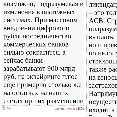
возможно, подразумевая и
ликвидац
изменения в платёжных
– это тол
системах. При массовом
АСВ. Ст
внедрении цифрового
подразум
рубля посредничество
выплаты 
коммерческих банков
но и пре
сильно сократится, а
по недо
сейчас банки
страховы
зарабатывают 900 млрд
также ра
руб. на эквайринге плюс
на взнос
ещё примерно столько же
застрахо
на остатках на наших
Напряму
счетах при их размещении
осуществ
входит в
(485)
Сергей Ануреев