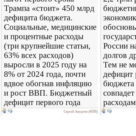
Трампа «стоит» 450 млрд
бюджетн
дефицита бюджета.
экономик
Социальные, медицинские
обосновы
и процентные расходы
государс
(три крупнейшие статьи,
России н
63% всех расходов)
долгов д
выросли в 2025 году на
Тем не м
8% от 2024 года, почти
дефицит 
вдвое обогнав инфляцию
бюджета 
и рост ВВП. Бюджетный
совпадет
дефицит первого года
расходам
(450)
Сергей Ануреев