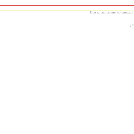
При цитировании материалов с
[
0