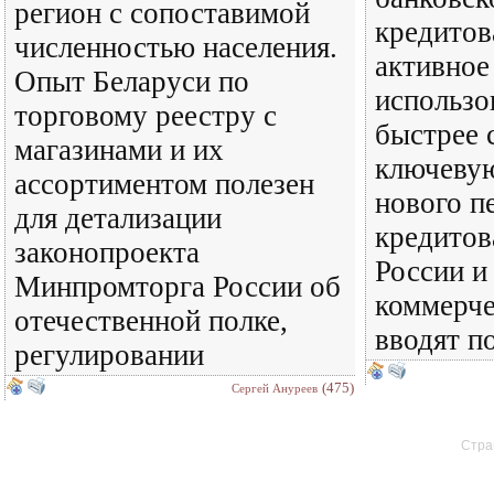
регион с сопоставимой
кредитов
численностью населения.
активное
Опыт Беларуси по
использо
торговому реестру с
быстрее 
магазинами и их
ключевую
ассортиментом полезен
нового п
для детализации
кредитов
законопроекта
России и
Минпромторга России об
коммерче
отечественной полке,
вводят п
регулировании
(475)
Сергей Ануреев
Стран