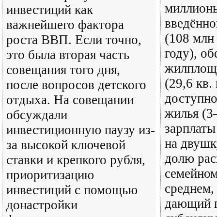
миллионы
инвестиций как
введённо
важнейшего фактора
(108 млн 
роста ВВП. Если точно,
году), о
это была вторая часть
жилплощ
совещания того дня,
(29,6 кв.
после вопросов детского
доступно
отдыха. На совещании
жилья (3–
обсуждали
зарплаты
инвестиционную паузу из-
на двушку
за высокой ключевой
долю рас
ставки и крепкого рубля,
семейном
приоритизацию
среднем,
инвестиций с помощью
дающий п
донастройки