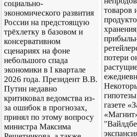
непродов
социально-
товаров 
экономического развития
продукто
России на предстоящую
хранения
трёхлетку в базовом и
прибыль
консервативном
ретейлер
сценариях на фоне
потери о
небольшого спада
растущие
экономики в I квартале
ежедневн
2026 года. Президент В.В.
Некоторы
Путин недавно
гипотезы
критиковал ведомства из-
газете «З
за ошибок в прогнозах,
«Магнит
принял по этому вопросу
"Вайлдбе
министра Максима
экспанси
Решетникова, а также