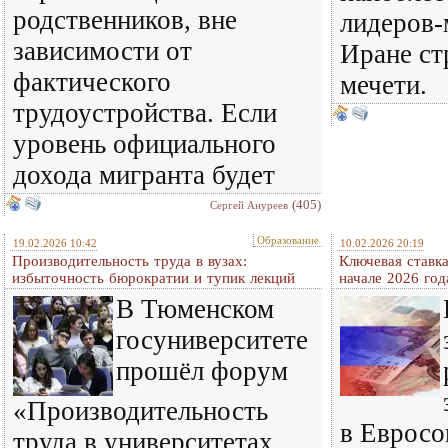
родственников, вне
лидеров-
зависимости от
Иране ст
фактического
мечети.
трудоустройства. Если
уровень официального
дохода мигранта будет
(405)
Сергей Ануреев
Образование
19.02.2026 10:42
10.02.2026 20:19
Производительность труда в вузах:
Ключевая ставк
избыточность бюрократии и тупик лекций
начале 2026 год
В Тюменском
госуниверситете
прошёл форум
«Производительность
в Евросо
труда в университетах