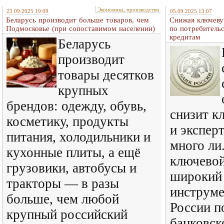
Экономика, производство
23.09.2025 19:09
05.09.2025 13:07
Беларусь производит больше товаров, чем
Снижая ключевую
Подмосковье (при сопоставимом населении)
по потребитель
кредитам
Беларусь
производит
товары десятков
крупных
брендов: одежду, обувь,
снизит к
косметику, продукты
и экспер
питания, холодильники и
много ли
кухонные плиты, а ещё
ключевой
грузовики, автобусы и
широкий 
тракторы — в разы
инструме
больше, чем любой
России п
крупный российский
банковск