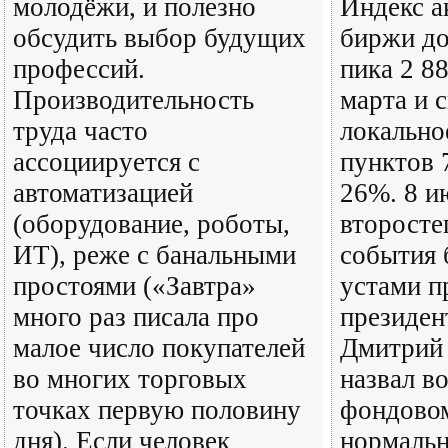
молодёжи, и полезно
Индекс а
обсудить выбор будущих
биржи до
профессий.
пика 2 8
Производительность
марта и с
труда часто
локально
ассоциируется с
пунктов 
автоматизацией
26%. 8 и
(оборудование, роботы,
второсте
ИТ), реже с банальными
события 
простоями («Завтра»
устами п
много раз писала про
президен
малое число покупателей
Дмитрий 
во многих торговых
назвал в
точках первую половину
фондово
дня). Если человек
нормальн