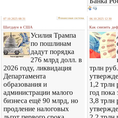
Банка Ро
Финансовая система
07.10.2025 08:31
06.10.2025 12:30
Шатдаун в США
Как снизить де
Усилия Трампа
по пошлинам
дадут порядка
276 млрд долл. в
2026 году, ликвидация
трлн руб
Департамента
утвержде
образования и
1,2 трлн 
администрации малого
год пока
бизнеса ещё 90 млрд, но
3,8 трлн 
продление налоговых
утвержде
льгот первого срока
2,2 трлн