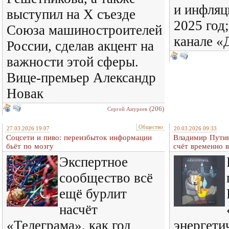
и инфляц
выступил на X съезде
2025 год
Союза машиностроителей
канале «
России, сделав акцент на
важности этой сферы.
Вице-премьер Александр
Новак
(206)
Сергей Ануреев
Общество
27.03.2026 19:07
20.03.2026 09:33
Соцсети и пиво: переизбыток информации
Владимир Путин
бьёт по мозгу
счёт временно 
Экспертное
сообщество всё
ещё бурлит
насчёт
«Телеграма», как год
энергети