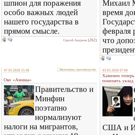
шпион для поражения
Михаил 
особо важных людей
время до
нашего государства в
Государс
прямом смысле.
февраля 
что допо
(262)
Сергей Ануреев
президе
Экономика, производство
07.03.2026 15:36
03.03.2026 07:00
Хаменеи теперь
Око «Амины»
поменять уклад
Правительство и
Минфин
поэтапно
нормализуют
налоги на мигрантов,
США и Из