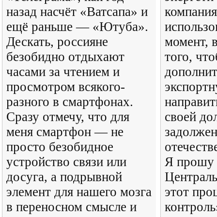
назад насчёт «Ватсапа» и
компани
ещё раньше — «Ютуба».
использо
Дескать, россияне
момент, 
безобидно отдыхают
того, чт
часами за чтением и
дополни
просмотром всякого-
экспорт
разного в смартфонах.
направит
Сразу отмечу, что для
своей до
меня смартфон — не
задолжен
просто безобидное
отечеств
устройство связи или
Я прошу 
досуга, а подрывной
Централь
элемент для нашего мозга
этот про
в переносном смысле и
контроль