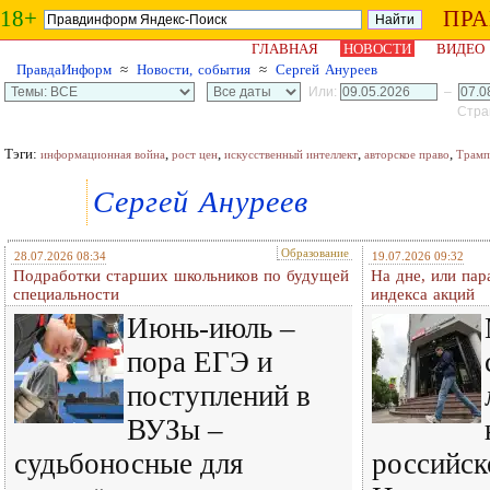
18+
ПР
ГЛАВНАЯ
НОВОСТИ
ВИДЕО
ПравдаИнформ
≈
Новости, события
≈
Сергей Ануреев
Или:
–
Стран
Тэги:
,
,
,
,
информационная война
рост цен
искусственный интеллект
авторское право
Трамп
Сергей Ануреев
Образование
28.07.2026 08:34
19.07.2026 09:32
Подработки старших школьников по будущей
На дне, или пар
специальности
индекса акций
Июнь-июль –
пора ЕГЭ и
поступлений в
ВУЗы –
судьбоносные для
российск