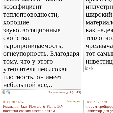
коэффициент
индустри
теплопроводности,
широкий
хорошие
материал
звукоизоляционные
как наде
свойства,
теплоизо
паропроницаемость,
чрезвыча
огнеупорность. Благодаря
тот самы
тому, что у этого
инвестици
утеплителя невысокая
плотность, он имеет
небольшой вес,..
(2343)
Рекунов Агвендий
Ревизорная
09.01.2017 12:52
08.01.2017 13:49
Компания Jaaz Flowers & Plants B.V –
Форум трейдер
поставки свежих цветов оптом
навигатор для у