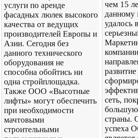
чем 15 ле
услуги по аренде
данному 
фасадных люлек высокого
удалось 
качества от ведущих
серьезный
производителей Европы и
Маркетин
Азии. Сегодня без
компании
данного технического
направле
оборудования не
развитие
способна обойтись ни
сформир
одна стройплощадка.
эффектив
Также ООО «Высотные
сеть, по
лифты» могут обеспечить
большую 
при необходимости
страны. 
мачтовыми
успеха 
строительными