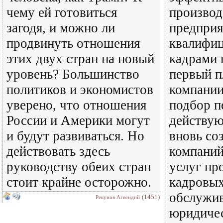
чему ей готовиться
производ
загодя, и можно ли
предприя
продвинуть отношения
квалифи
этих двух стран на новый
кадрами 
уровень? Большинство
первый п
политиков и экономистов
компани
уверено, что отношения
подбор п
России и Америки могут
действую
и будут развиваться. Но
вновь со
действовать здесь
компаний
руководству обеих стран
услуг пр
стоит крайне осторожно.
кадровых
обслужи
(1451)
Рекунов Агвендий
юридиче