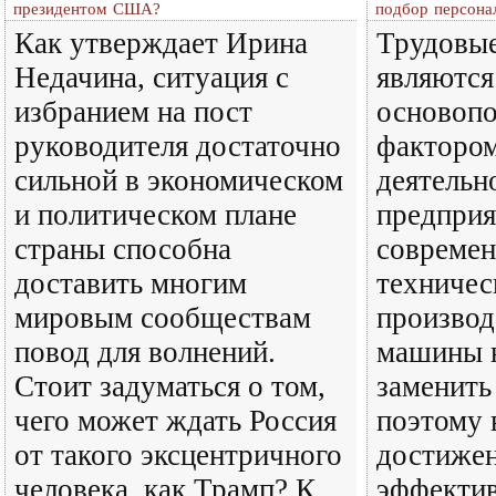
президентом США?
подбор персона
Как утверждает Ирина
Трудовы
Недачина, ситуация с
являются
избранием на пост
основоп
руководителя достаточно
факторо
сильной в экономическом
деятельн
и политическом плане
предприя
страны способна
совреме
доставить многим
техничес
мировым сообществам
производ
повод для волнений.
машины н
Стоит задуматься о том,
заменить
чего может ждать Россия
поэтому 
от такого эксцентричного
достиже
человека, как Трамп? К
эффекти