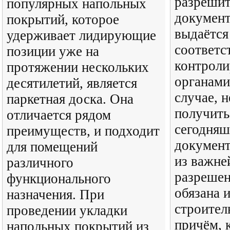
разреши
популярных напольных
документ
покрытий, которое
выдаётся
удерживает лидирующие
соответ
позиции уже на
контрол
протяжении нескольких
органами
десятилетий, является
случае, 
паркетная доска. Она
получить
отличается рядом
сегодняш
преимуществ, и подходит
документ
для помещений
из важне
различного
разрешен
функционального
обязана 
назначения. При
строител
проведении укладки
причём, к
напольных покрытий из