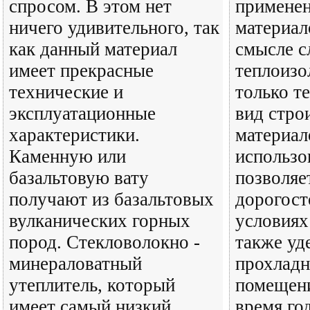
спросом. В этом нет
применен
ничего удивительного, так
материал
как данный материал
смысле с
имеет прекрасные
теплоизо
технические и
только т
эксплуатационные
вид стро
характеристики.
материал
Каменную или
использо
базальтовую вату
позволяе
получают из базальтовых
дорогост
вулканических горных
условиях
пород. Стекловолокно -
также уд
минераловатный
прохладн
утеплитель, который
помещени
имеет самый низкий
время го