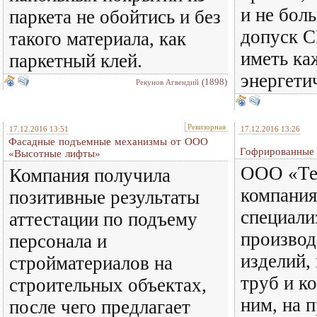
и не бол
паркета не обойтись и без
допуск С
такого материала, как
иметь ка
паркетный клей.
энергети
(1898)
Рекунов Агвендий
Ревизорная
17.12.2016 13:51
17.12.2016 13:26
Фасадные подъемные механизмы от ООО
Гофрированные 
«Высотные лифты»
ООО «Те
Компания получила
компания
позитивные результаты
специали
аттестации по подъему
производ
персонала и
изделий, 
стройматериалов на
труб и к
строительных объектах,
ним, на 
после чего предлагает