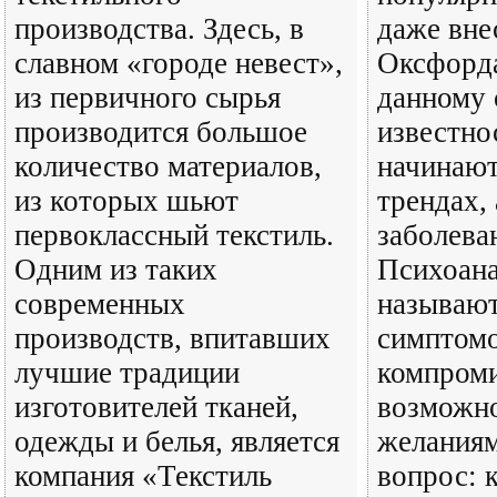
производства. Здесь, в
даже вне
славном «городе невест»,
Оксфорда
из первичного сырья
данному 
производится большое
известно
количество материалов,
начинают
из которых шьют
трендах,
первоклассный текстиль.
заболева
Одним из таких
Психоан
современных
называют
производств, впитавших
симптом
лучшие традиции
компром
изготовителей тканей,
возможн
одежды и белья, является
желаниям
компания «Текстиль
вопрос: 