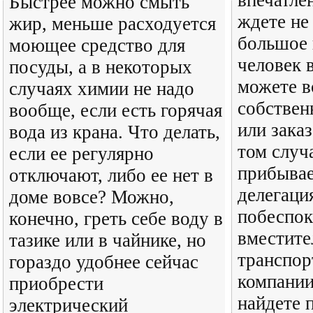
впечатле
Быстрее можно смыть
ждете не
жир, меньше расходуется
большое 
моющее средство для
человек в
посуды, а в некоторых
можете в
случаях химии не надо
собствен
вообще, если есть горячая
или заказ
вода из крана. Что делать,
том случа
если ее регулярно
прибывае
отключают, либо ее нет в
делегаци
доме вовсе? Можно,
побеспок
конечно, греть себе воду в
вместите
тазике или в чайнике, но
транспор
гораздо удобнее сейчас
компании
приобрести
найдете 
электрический