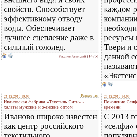
свойств. Способствует
каждом р
эффективному отводу
компани
воды. Обеспечивает
необходи
лучшее сцепление даже в
ресурсы 
сильный гололед.
Твери и 
данной с
(1475)
Рекунов Агвендий
называю
«Экстенс
Ревизорная
21.12.2016 19:08
20.12.2016 14:00
Ивановская фабрика «Текстиль Сити» -
Поколение Селф
халаты мужские и женские оптом
времени
Иваново широко известен
С 2013 г
как центр российского
«селфи» 
текстильного
популярн