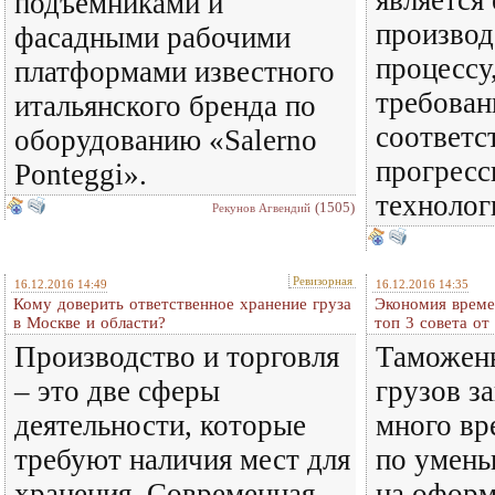
является
подъемниками и
производ
фасадными рабочими
процесс
платформами известного
требован
итальянского бренда по
соответс
оборудованию «Salerno
прогрес
Ponteggi».
технолог
(1505)
Рекунов Агвендий
Ревизорная
16.12.2016 14:49
16.12.2016 14:35
Кому доверить ответственное хранение груза
Экономия време
в Москве и области?
топ 3 совета от 
Производство и торговля
Таможен
– это две сферы
грузов з
деятельности, которые
много вр
требуют наличия мест для
по умен
хранения. Современная
на оформ