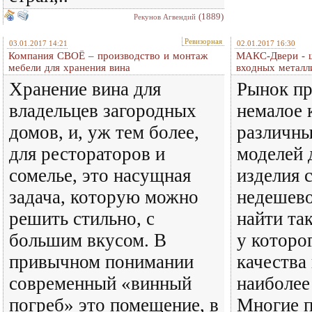
(1889)
Рекунов Агвендий
Ревизорная
03.01.2017 14:21
02.01.2017 16:30
Компания СВОЁ – производство и монтаж
МАКС-Двери - 
мебели для хранения вина
входных металл
Хранение вина для
Рынок пр
владельцев загородных
немалое 
домов, и, уж тем более,
различны
для рестораторов и
моделей 
сомелье, это насущная
изделия 
задача, которую можно
недешево
решить стильно, с
найти та
большим вкусом. В
у которо
привычном понимании
качества
современный «винный
наиболее
погреб» это помещение, в
Многие п