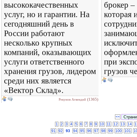
высококачественных
брокер –
услуг, но и гарантии. На
которая 
сегодняшний день в
сотрудни
России работают
занимаю
несколько крупных
исключи
компаний, оказывающих
оформле
услуги ответственного
при эксп
хранения грузов, лидером
грузов че
среди них является
«Вектор Склад».
(1365)
Рекунов Агвендий
<<
1
2
3
4
5
6
7
8
9
10
11
12
13
14
1
91
92
93
94
95
96
97
98
99
100
101
1