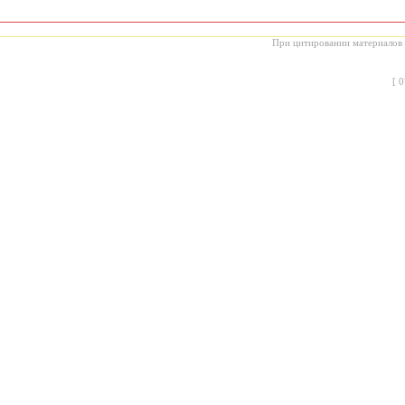
При цитировании материалов с
[
0