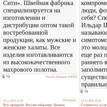
Сити». Швейная фабрика
компроми
специализируется на
люди, фо
изготовлении и
себя? Спе
дистрибуции оптом такой
Ильдар 
востребованной
называю
продукции, как мужские и
симптомо
женские халаты. Все
это моло
изделия изготавливаются
еще раз 
из высококачественного
раннего 
махрового полотна.
заполнит
существо
(2432)
Рекунов Агвендий
правильн
Ревизорная
20.12.2016 11:54
19.12.2016 18:44
Что принесёт России избрание Трампа
Стоимость услуг