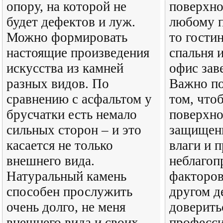
опору, на которой не
поверхно
будет дефектов и луж.
любому 
Можно формировать
то гости
настоящие произведения
спальня 
искусства из камней
офис зав
разных видов. По
Важно по
сравнению с асфальтом у
том, что
брусчатки есть немало
поверхно
сильных сторон – и это
защищены
касается не только
влаги и 
внешнего вида.
неблагоп
Натуральный камень
факторов
способен прослужить
другом д
очень долго, не меня
доверить
внешнего вида и своих
професси