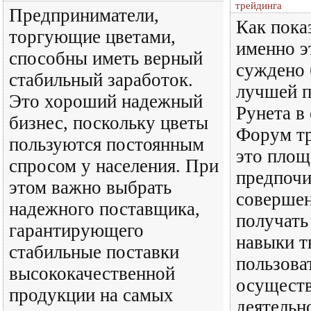
трейдинга
Предприниматели,
Как пока
торгующие цветами,
именно э
способны иметь верный
суждено 
стабильный заработок.
лучшей 
Это хороший надежный
Рунета в
бизнес, поскольку цветы
Форум тр
пользуются постоянным
это площ
спросом у населения. При
предпочи
этом важно выбрать
совершен
надежного поставщика,
получать
гарантирующего
навыки т
стабильные поставки
пользова
высококачественной
осущест
продукции на самых
деятельн