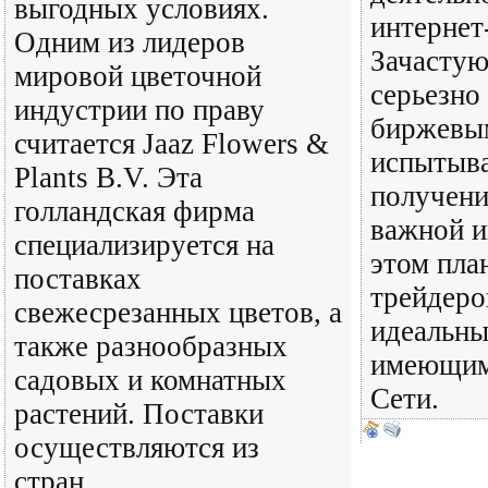
выгодных условиях.
интернет
Одним из лидеров
Зачастую
мировой цветочной
серьезно
индустрии по праву
биржевым
считается Jaaz Flowers &
испытыва
Plants B.V. Эта
получени
голландская фирма
важной и
специализируется на
этом пла
поставках
трейдеро
свежесрезанных цветов, а
идеальны
также разнообразных
имеющим
садовых и комнатных
Сети.
растений. Поставки
осуществляются из
стран,..