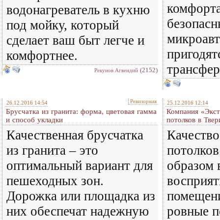
комфорта
водонагреватель в кухню
безопасн
под мойку, который
микроавт
сделает ваш быт легче и
пригодят
комфортнее.
трансфер
(2152)
Рекунов Агвендий
Ревизорная
26.12.2016 14:54
25.12.2016 12:14
Брусчатка из гранита: форма, цветовая гамма
Компания «Экст
и способ укладки
потолков в Твер
Качественная брусчатка
Качество
из гранита – это
потолко
оптимальный вариант для
образом 
пешеходных зон.
восприят
Дорожка или площадка из
помещени
них обеспечат надежную
ровные 