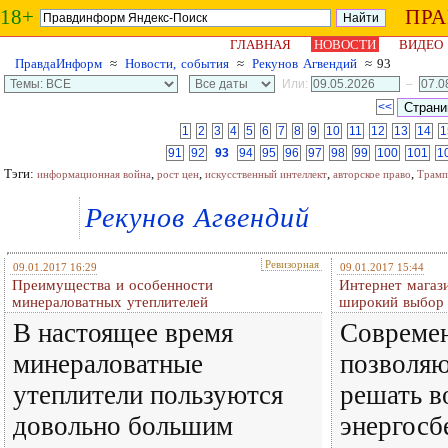
18+
ПР
ГЛАВНАЯ
НОВОСТИ
ВИДЕО
ПравдаИнформ
≈
Новости, события
≈
Рекунов Агвендий
≈ 93
Или:
–
<<
1
2
3
4
5
6
7
8
9
10
11
12
13
14
1
91
92
93
94
95
96
97
98
99
100
101
1
Тэги:
,
,
,
,
информационная война
рост цен
искусственный интеллект
авторское право
Трамп
Рекунов Агвендий
Ревизорная
09.01.2017 16:29
09.01.2017 15:44
Преимущества и особенности
Интернет магаз
минераловатных утеплителей
широкий выбор 
В настоящее время
Современ
минераловатные
позволяю
утеплители пользуются
решать в
довольно большим
энергосб