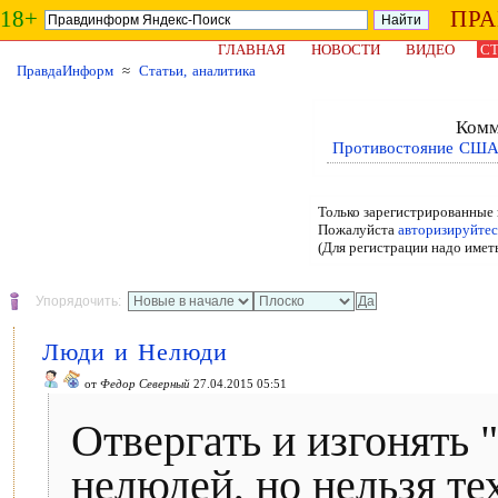
18+
ПР
ГЛАВНАЯ
НОВОСТИ
ВИДЕО
СТ
ПравдаИнформ
≈
Статьи, аналитика
Комм
Противостояние США 
Только зарегистрированные 
Пожалуйста
авторизируйтес
(Для регистрации надо имет
Упорядочить:
Люди и Нелюди
от
Федор Северный
27.04.2015 05:51
Отвергать и изгонять
нелюдей, но нельзя те