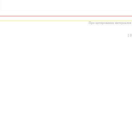
При цитировании материалов с
[
0