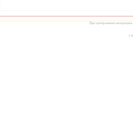
При цитировании материалов с
[
0