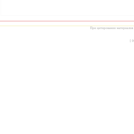
При цитировании материалов с
[
0