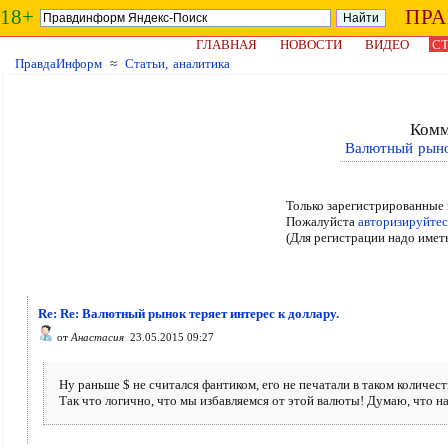
18+
ПР
ГЛАВНАЯ
НОВОСТИ
ВИДЕО
СТ
ПравдаИнформ
≈
Статьи, аналитика
Комм
Валютный рынок
Только зарегистрированные 
Пожалуйста
авторизируйтес
(Для регистрации надо имет
Re: Re: Валютный рынок теряет интерес к доллару.
от
Анастасия
23.05.2015 09:27
Ну раньше $ не считался фантиком, его не печатали в таком количеств
Так что логично, что мы избавляемся от этой валюты! Думаю, что 