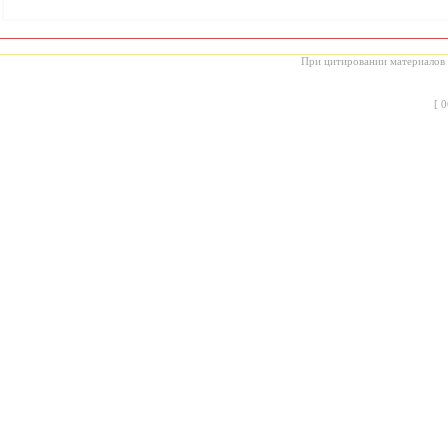
При цитировании материалов с
[
0