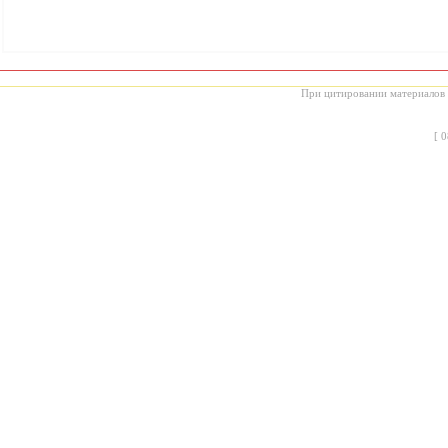
При цитировании материалов с
[
0