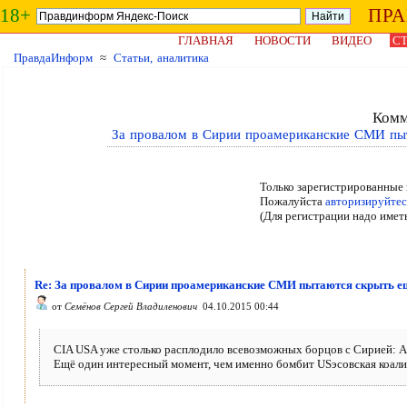
18+
ПР
ГЛАВНАЯ
НОВОСТИ
ВИДЕО
СТ
ПравдаИнформ
≈
Статьи, аналитика
Комм
За провалом в Сирии проамериканские СМИ пы
Только зарегистрированные 
Пожалуйста
авторизируйтес
(Для регистрации надо имет
Re: За провалом в Сирии проамериканские СМИ пытаются скрыть е
от
Семёнов Сергей Владиленович
04.10.2015 00:44
CIA USA уже столько расплодило всевозможных борцов с Сирией: А
Ещё один интересный момент, чем именно бомбит USэсовская коали