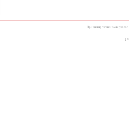
При цитировании материалов с
[
0