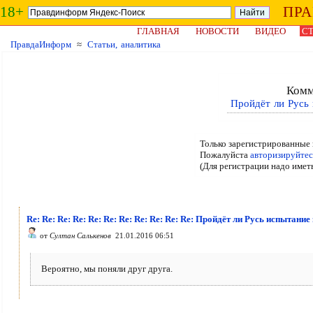
18+
ПР
ГЛАВНАЯ
НОВОСТИ
ВИДЕО
СТ
ПравдаИнформ
≈
Статьи, аналитика
Комм
Пройдёт ли Русь
Только зарегистрированные 
Пожалуйста
авторизируйтес
(Для регистрации надо имет
Re: Re: Re: Re: Re: Re: Re: Re: Re: Re: Re: Пройдёт ли Русь испытан
от
Султан Салькенов
21.01.2016 06:51
Вероятно, мы поняли друг друга.