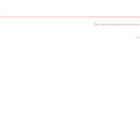
При цитировании материалов с
[
0