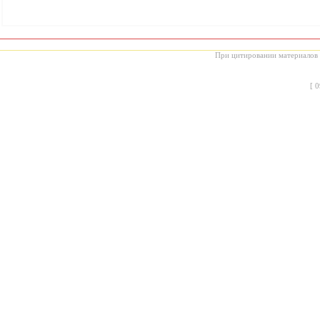
При цитировании материалов с
[
0