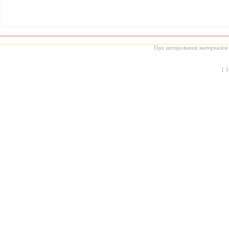
При цитировании материалов с
[
1