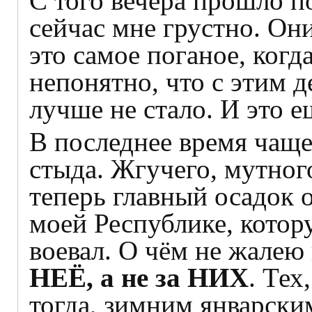
С того вечера прошло п
сейчас мне грустно. Он
это самое поганое, ког
непонятно, что с этим д
лучше не стало. И это е
В последнее время чаще
стыда. Жгучего, мутного
теперь главный осадок о
моей Республике, котор
воевал. О чём не жалею
НЕЁ, а не за НИХ
. Тех
тогда, зимним январски