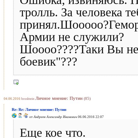
Ошибка, извиняюсь. П
тролль. За человека т
принял.Шооооо?Гемор
Армии не служили?
Шоооо????Таки Вы не
боевик"???
Личное мнение: Путин
(85)
04.06.2016
broshtein
Re: Re: Личное мнение: Путин
от
Андреев Александр Иванович
06.06.2016 22:07
Еще кое что.