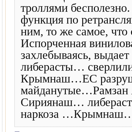
троллями бесполезно.
функция по ретрансля
ним, то же самое, что
Испорченная винилова
захлебываясь, выдае
либерасты… сверлили
Крымнаш…ЕС разруш
майданутые…Рамзан 
Сириянаш… либераст
наркоза …Крымнаш…