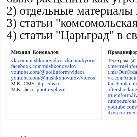
2) отдельные материалы 
3) статьи "комсомольская
4) статьи "Царьград" в 
Михаил Коновалов
Правдинфо
vk.com/mishkonovalov
vk.com/byorus
Телеграм
@T
facebook.com/mishkonovalov
t.me/trueinf
youtube.com/@poliinform/videos
t.me/OurOrd
youtube.com/@mishkonovalov/videos
vk.com/truei
М.К. CMS
php-cms.ru
facebook.com
М.К. фото
photo-sphere
aftershock.n
trueinform.li
rutube.ru/ch
youtube.com
dzen.ru/truei