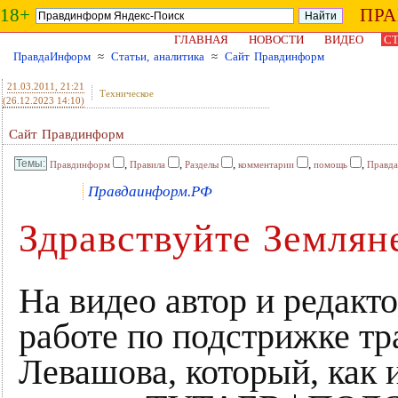
18+
ПР
ГЛАВНАЯ
НОВОСТИ
ВИДЕО
СТ
ПравдаИнформ
≈
Статьи, аналитика
≈
Сайт Правдинформ
21.03.2011
, 21:21
Техническое
(26.12.2023 14:10)
Сайт Правдинформ
,
,
,
,
,
Правдинформ
Правила
Разделы
комментарии
помощь
Правд
Правдаинформ.РФ
Здравствуйте Землян
На видео автор и редак
работе по подстрижке тр
Левашова, который, как 