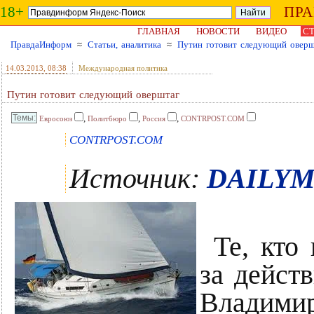
18+
ПР
ГЛАВНАЯ
НОВОСТИ
ВИДЕО
СТ
ПравдаИнформ
≈
Статьи, аналитика
≈
Путин готовит следующий оверш
14.03.2013
, 08:38
Международная политика
Путин готовит следующий оверштаг
,
,
,
Евросоюз
Политбюро
Россия
CONTRPOST.COM
CONTRPOST.COM
Источник:
DAILYM
Те, кто
за дейст
Владимир