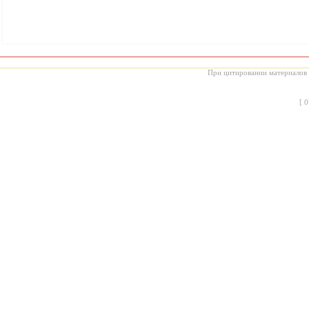
При цитировании материалов с
[
0