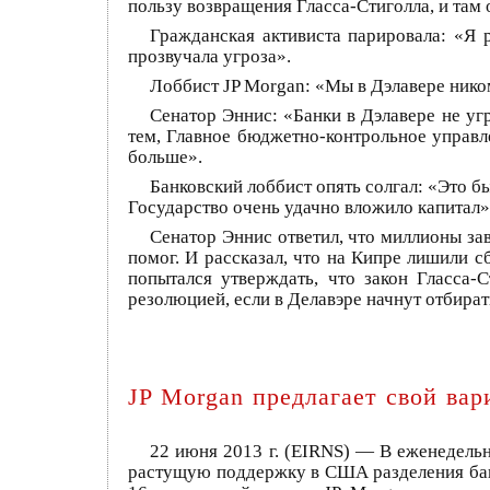
пользу возвращения Гласса-Стиголла, и там 
Гражданская активиста парировала: «Я 
прозвучала угроза».
Лоббист JP Morgan: «Мы в Дэлавере нико
Сенатор Эннис: «Банки в Дэлавере не уг
тем, Главное бюджетно-контрольное управле
больше».
Банковский лоббист опять солгал: «Это 
Государство очень удачно вложило капитал»
Сенатор Эннис ответил, что миллионы за
помог. И рассказал, что на Кипре лишили 
попытался утверждать, что закон Гласса-
резолюцией, если в Делавэре начнут отбира
JP Morgan предлагает свой ва
22 июня 2013 г. (EIRNS) — В еженедель
растущую поддержку в США разделения банк