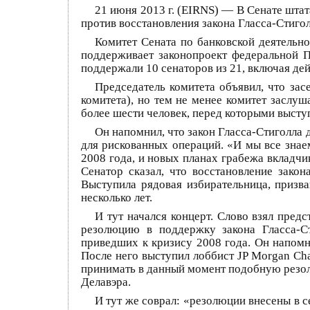
21 июня 2013 г. (EIRNS) — В Сенате штат
против восстановления закона Гласса-Стиго
Комитет Сената по банковской деятельн
поддерживает законопроект федеральной П
поддержали 10 сенаторов из 21, включая д
Председатель комитета объявил, что зас
комитета), но тем не менее комитет заслуш
более шести человек, перед которыми высту
Он напомнил, что закон Гласса-Стиголла 
для рискованных операций. «И мы все знае
2008 года, и новых планах грабежа вкладчи
Сенатор сказал, что восстановление зако
Выступила рядовая избирательница, призва
несколько лет.
И тут начался концерт. Слово взял пред
резолюцию в поддержку закона Гласса-Ст
приведших к кризису 2008 года. Он напомн
После него выступил лоббист JP Morgan Cha
принимать в данный момент подобную резолю
Делавэра.
И тут же соврал: «резолюции внесены в с