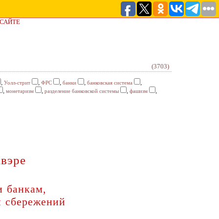
 САЙТЕ
(3703)
,
,
,
,
,
Уолл-стрит
ФРС
банки
банковская система
,
,
,
,
монетаризм
разделение банковской системы
фашизм
авэре
и банкам,
и сбережений