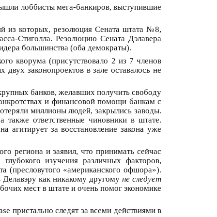
 вышли лоббисты мега-банкиров, выступившие
ий из которых, резолюция Сената штата №8,
асса-Стиголла. Резолюцию Сената Дэлавера
идера большинства (оба демократы).
кого кворума (присутствовало 2 из 7 членов
х двух законопроектов в зале оставалось не
м крупных банков, желавших получить свободу
банкротствах и финансовой помощи банкам с
потеряли миллионы людей, закрылись заводы.
а также ответственные чиновники в штате.
на агитирует за восстановление закона уже
ого региона и заявил, что принимать сейчас
 глубокого изучения различных факторов,
та (пресловутого «американского офшора»).
ов Делавэру как никакому другому
не следует
бочих мест в штате и очень помог экономике
ase пристально следят за всеми действиями в