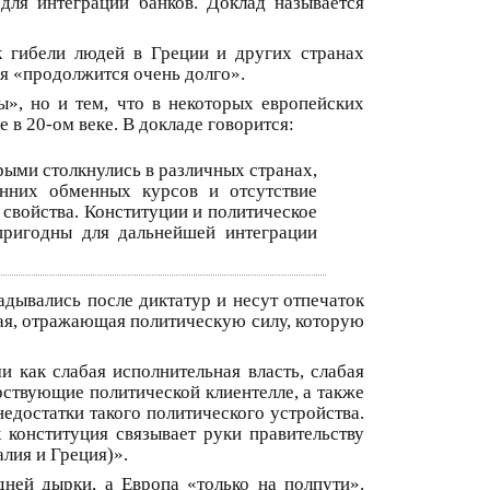
для интеграции банков. Доклад называется
к гибели людей в Греции и других странах
ия «продолжится очень долго».
», но и тем, что в некоторых европейских
в 20-ом веке. В докладе говорится:
орыми столкнулись в различных странах,
енних обменных курсов и отсутствие
 свойства. Конституции и политическое
пригодны для дальнейшей интеграции
дывались после диктатур и несут отпечаток
щая, отражающая политическую силу, которую
как слабая исполнительная власть, слабая
рствующие политической клиентелле, а также
едостатки такого политического устройства.
конституция связывает руки правительству
алия и Греция)».
ней дырки, а Европа «только на полпути».