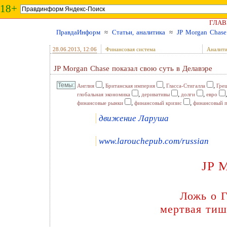
18+
ГЛАВ
ПравдаИнформ
≈
Статьи, аналитика
≈
JP Morgan Chase
28.06.2013
, 12:06
Финансовая система
Аналити
JP Morgan Chase показал свою суть в Делавэре
,
,
,
Англия
Британская империя
Гласса-Стигалла
Гре
,
,
,
глобальная экономика
деривативы
долги
евро
,
,
финансовые рынки
финансовый кризис
финансовый 
движение Ларуша
www.larouchepub.com/russian
JP M
Ложь о Г
мертвая тиш