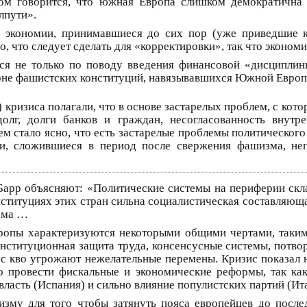
ром говорится, что южная Европа слишком демократична 
лпути».
ы экономии, принимавшиеся до сих пор (уже приведшие 
о, что следует сделать для «корректировки», так что эконом
ся не только по поводу введения финансовой «дисциплины
не фашистских конституций, навязывавшихся Южной Европе 
 кризиса полагали, что в основе застарелых проблем, с кот
олг, долги банков и граждан, несогласованность внутр
ем стало ясно, что есть застарелые проблемы политического
и, сложившиеся в период после свержения фашизма, не
арр объясняют: «Политические системы на периферии скла
нституциях этих стран сильна социалистическая составляю
зма …
опы характеризуются некоторыми общими чертами, такими 
онституционная защита труда, консенсусные системы, потво
ус кво угрожают нежелательные перемены. Кризис показал н
 провести фискальные и экономические реформы, так как 
 власть (Испания) и сильно влияние популистских партий (Ит
зму для того чтобы затянуть пояса европейцев до послед