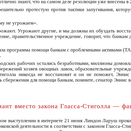
отлично знают, что на самом деле резолюции уже внесены в 
решительно протестую против тактики запугивания, котор
му не угрожаем».
рожают. Угрожают другие, и мы должны их обуздать восста
ние, правительственное учреждение, говорит, что банкам д
была программа помощи банкам с проблемными активами (TAR
.
водских рабочих остались безработными, миллионы домовла
сбережений хозяев овощных лавок, образовательные учрежд
Стиголла никогда не восстановят и он не поможет, Эннис
ть сбережения для помощи банкам, помните, сенатор Эннис 
риант вместо закона Гласса-Стиголла — ф
ном выступлении в интернете 21 июня Линдон Ларуш прок
овской деятельности в соответствии с законом Гласса-Сти