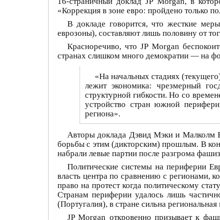
16-страничный доклад JP Morgan, в кото
«Коррекция в зоне евро: пройдено только по
В докладе говорится, что жесткие мер
еврозоны), составляют лишь половину от тог
Красноречиво, что JP Morgan беспокоит
странах слишком много демократии — на фо
«На начальных стадиях (текущего)
лежит экономика: чрезмерный госд
структурной гибкости. Но со времен
устройство стран южной перифери
региона».
Авторы доклада Дэвид Мэки и Малколм Б
борьбы с этим (дикторским) прошлым. В ко
набрали левые партии после разгрома фаши
Политические системы на периферии Евр
власть центра по сравнению с регионами, к
право на протест когда политическому стат
Странам периферии удалось лишь частично
(Португалия), в стране сильна региональная
JP Morgan откровенно призывает к фаши