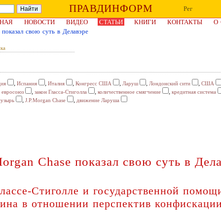
ПРАВДИНФОРМ
Рег
НАЯ
НОВОСТИ
ВИДЕО
СТАТЬИ
КНИГИ
КОНТАКТЫ
О
 показал свою суть в Делавэре
ка
,
,
,
,
,
,
ция
Испания
Италия
Конгресс США
Ларуш
Лондонский сити
США
,
,
,
,
евросоюз
закон Гласса-Стиголла
количественное смягчение
кредитная система
,
,
пузырь
J.P.Morgan Chase
движение Ларуша
organ Chase показал свою суть в Дел
лассе-Стиголле и государственной помощ
ина в отношении перспектив конфискаци