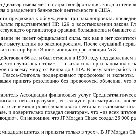
а Делавэр имела место острая конфронтация, когда из тени
лла о разделении банковской деятельности в США.
ости предложил к обсуждению три законопроекта, последн
алаты представителей HR 129 о восстановлении закона Гл
ействующего организатора фракции большинства и бывшего л
едание не имеет официальной силы, так как в нет комитетс
ает выступления по законопроектам. После слушаний первы
пил сенатор Брюс Эннис, инициатор резолюции № 8.
действовал 66 лет и был отменен в 1999 году под давление
м, что случилось потом», — сказал сенатор и напомнил о 
ков по всему миру, от Кипра до США. В результате работу 
на Гласса-Стиголла поддерживают профсоюзы и эксперты, 
вшая принять резолюцию без проволочек, объяснив, что о
ставитель Ассоциации финансовых услуг Среднеатлантическ
иголла неблагоразумно, ее следует рассматривать после
ил о серьезной роли финансового сектора в экономике шта
se, и доверительно поведал сенаторам, что «из всех штат
цию». Он напомнил, что JP Morgan Chase создал 26 000 ра
емнадцати штатах и приняты только в трех». В JP Morgan Ch