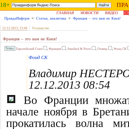
18+
ПР
ГЛАВНАЯ
НОВОСТИ
ВИДЕО
СТ
ПравдаИнформ
≈
Статьи, аналитика
≈
Франция – это вам не Киев!
12.12.2013
, 13:44
Государство
Франция – это вам не Киев!
,
,
,
,
Европейский Союз
Франция
Standard & Poors
Олланд
Фонд СК
Фонд СК
Владимир НЕСТЕР
12.12.2013 08:54
Во Франции множат
начале ноября в Бретан
прокатилась волна ми