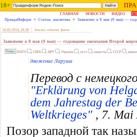
18+
ПР
ГЛАВНАЯ
НОВОСТИ
ВИДЕО
СТ
ПравдаИнформ
≈
Статьи, аналитика
≈
Заявление к 8 мая (9 мая) — го
16.05.2014
, 20:39
Анализ, события, факты
Заявление к 8 мая (9 мая) — годовщине окончания Второй миро
,
,
,
,
,
,
,
НАТО
США
ЦРУ
Украина
путч
нацисты
СССР
движе
движение Ларуша
Перевод с немецког
"Erklärung von Helg
dem Jahrestag der B
Weltkrieges"
, 7. Mai
Позор западной так наз