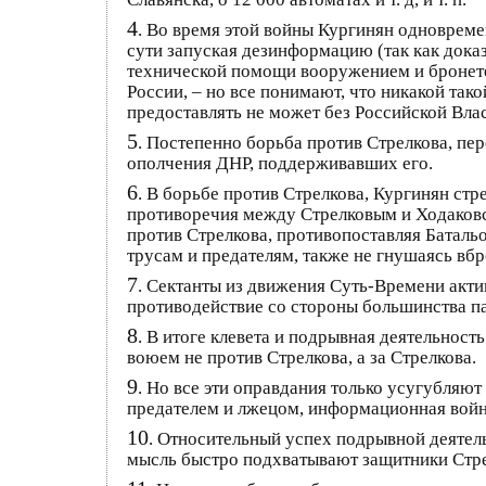
4
. Во время этой войны Кургинян одновреме
сути запуская дезинформацию (так как доказ
технической помощи вооружением и бронете
России, – но все понимают, что никакой та
предоставлять не может без Российской Влас
5
. Постепенно борьба против Стрелкова, пе
ополчения ДНР, поддерживавших его.
6
. В борьбе против Стрелкова, Кургинян стр
противоречия между Стрелковым и Ходаковск
против Стрелкова, противопоставляя Баталь
трусам и предателям, также не гнушаясь вб
7
. Сектанты из движения Суть-Времени акти
противодействие со стороны большинства п
8
. В итоге клевета и подрывная деятельност
воюем не против Стрелкова, а за Стрелкова.
9
. Но все эти оправдания только усугубляю
предателем и лжецом, информационная войн
10
. Относительный успех подрывной деятель
мысль быстро подхватывают защитники Стрел