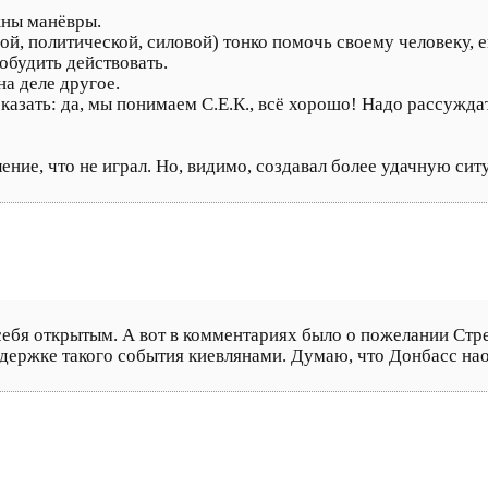
жны манёвры.
ной, политической, силовой) тонко помочь своему человеку, е
обудить действовать.
на деле другое.
 сказать: да, мы понимаем С.Е.К., всё хорошо! Надо рассужда
ение, что не играл. Но, видимо, создавал более удачную сит
ебя открытым. А вот в комментариях было о пожелании Стрел
оддержке такого события киевлянами. Думаю, что Донбасс на