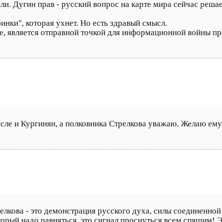
и. Дугин прав - русский вопрос на карте мира сейчас решае
инки", которая ухнет. Но есть здравый смысл.
 является отправной точкой для информационной войны прот
числе и Кургинян, а полковника Стрелкова уважаю. Желаю ем
кова - это демонстрация русского духа, силы соединенной с
торый надо равняться, это сигнал проснуться всем спящим! Э