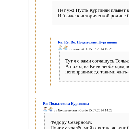
Нет уж! Пусть Кургинян плывёт в 
И ближе к исторической родине б
Re: Re: Re: Подытожим Кургиняна
от
russia2014
15.07.2014 19:29
Тут я с вами соглашусь.Только
А поход на Киев необходим,п
непоправимое,с такими жить-
Re: Подытожим Кургиняна
от
Пользователь удалён
15.07.2014 14:22
Фёдору Северному.
Почему удалён мой ответ на лозунг