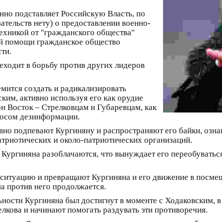
нно подставляет Российскую Власть, по
ательств нету) о предоставлении военно-
хникой от "гражданского общества"
кой помощи гражданское общество
ти.
реходит в борьбу против других лидеров
емится создать и радикализировать
им, активно используя его как орудие
он Восток – Стрелковцам и Губаревцам, как
росом дезинформации.
вно подпевают Кургиняну и распространяют его байки, озна
атриотических и около-патриотических организаций.
ь Кургиняна разоблачаются, что вынуждает его переобуваться
т ситуацию и превращают Кургиняна и его движение в посме
а против него продолжается.
ности Кургиняна был достигнут в моменте с Ходаковским, в 
кова и начинают помогать раздувать эти противоречия.