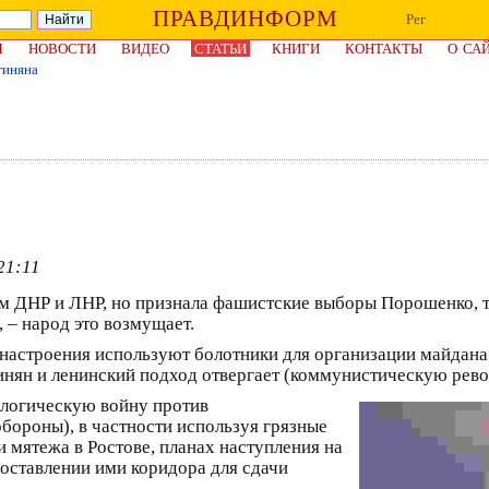
ПРАВДИНФОРМ
Рег
Я
НОВОСТИ
ВИДЕО
СТАТЬИ
КНИГИ
КОНТАКТЫ
О СА
иняна
21:11
ум ДНР и ЛНР, но признала фашистские выборы Порошенко, то
 – народ это возмущает.
е настроения используют болотники для организации майдана
гинян и ленинский подход отвергает (коммунистическую рев
ологическую войну против
бороны), в частности используя грязные
 мятежа в Ростове, планах наступления на
оставлении ими коридора для сдачи