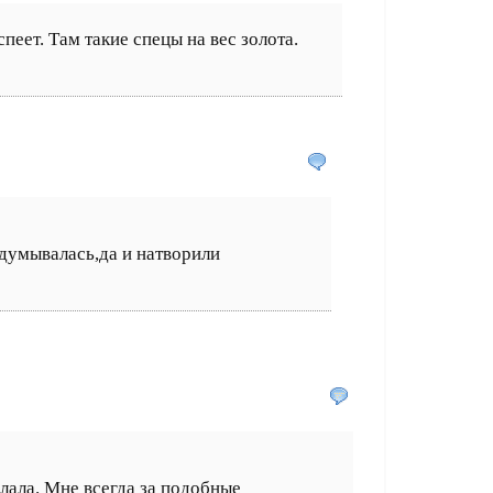
пеет. Там такие спецы на вес золота.
думывалась,да и натворили
лала. Мне всегда за подобные