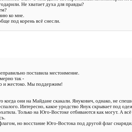
одарили. Не хватает духа для правды?
ем?
нию ко мне.
обще под корень всё снесли.
еправильно поставила местоимение.
мерно так -
о и жестоко. Мы поддержим!
о когда они на Майдане скакали. Янукович, однако, не спе
спалого. Интересно, какое уродство Янук скрывает под одежд
хатила. Только на Юго-Востоке отбиваются как могут. А всё
сь.
лагом, но восстание Юго-Востока под другой флаг снарядила