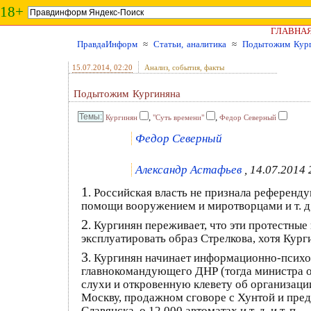
18+
ГЛАВНА
ПравдаИнформ
≈
Статьи, аналитика
≈
Подытожим Кург
15.07.2014
, 02:20
Анализ, события, факты
Подытожим Кургиняна
,
,
Кургинян
"Суть времени"
Федор Северный
Федор Северный
Александр Астафьев
, 14.07.2014 
1
. Российская власть не признала референд
помощи вооружением и миротворцами и т. д,
2
. Кургинян переживает, что эти протестны
эксплуатировать образ Стрелкова, хотя Кур
3
. Кургинян начинает информационно-псих
главнокомандующего ДНР (тогда министра о
слухи и откровенную клевету об организации
Москву, продажном сговоре с Хунтой и пред
Славянска, о 12 000 автоматах и т. д, и т. п.