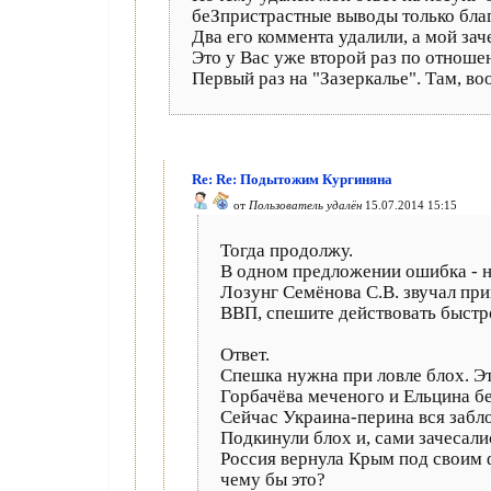
беЗпристрастные выводы только благ
Два его коммента удалили, а мой зач
Это у Вас уже второй раз по отноше
Первый раз на "Зазеркалье". Там, во
Re: Re: Подытожим Кургиняна
от
Пользователь удалён
15.07.2014 15:15
Тогда продолжу.
В одном предложении ошибка - н
Лозунг Семёнова С.В. звучал при
ВВП, спешите действовать быстр
Ответ.
Спешка нужна при ловле блох. Эт
Горбачёва меченого и Ельцина бе
Сейчас Украина-перина вся забло
Подкинули блох и, сами зачесали
Россия вернула Крым под своим ф
чему бы это?