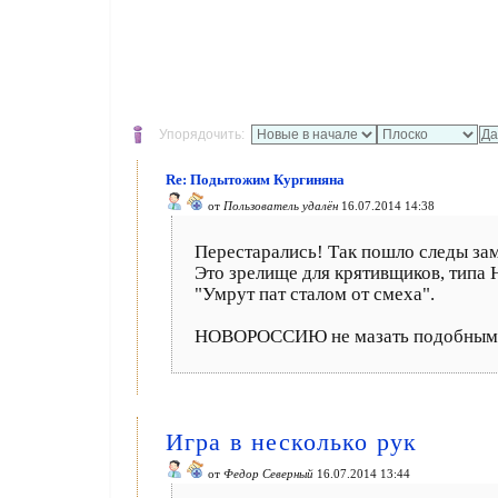
Упорядочить:
Re: Подытожим Кургиняна
от
Пользователь удалён
16.07.2014 14:38
Перестарались! Так пошло следы зам
Это зрелище для крятивщиков, типа 
"Умрут пат сталом от смеха".
НОВОРОССИЮ не мазать подобными
Игра в несколько рук
от
Федор Северный
16.07.2014 13:44