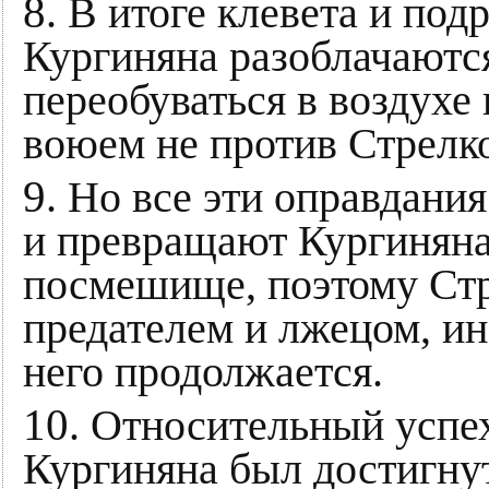
8
. В итоге клевета и по
Кургиняна разоблачаются
переобуваться в воздухе 
воюем не против Стрелко
9
. Но все эти оправдани
и превращают Кургиняна
посмешище, поэтому Стр
предателем и лжецом, и
него продолжается.
10
. Относительный успе
Кургиняна был достигнут