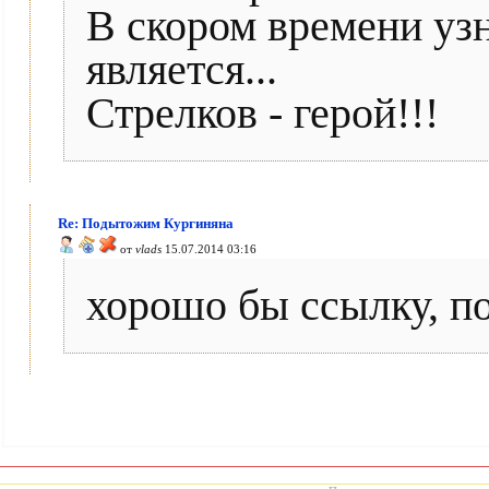
В скором времени уз
является...
Стрелков - герой!!!
Re: Подытожим Кургиняна
от
vlads
15.07.2014 03:16
хорошо бы ссылку, п