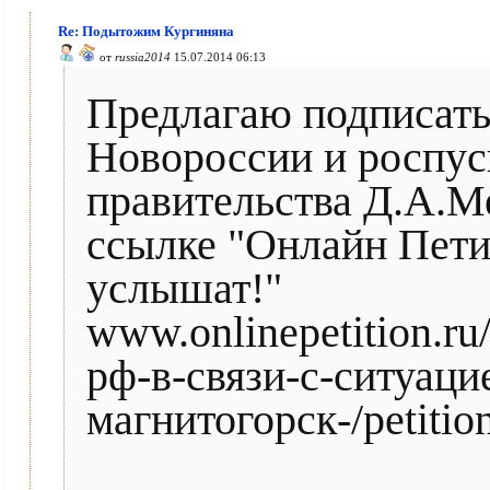
Re: Подытожим Кургиняна
от
russia2014
15.07.2014 06:13
Предлагаю подписать
Новороссии и роспус
правительства Д.А.М
ссылке "Онлайн Петиц
услышат!"
www.onlinepetition.r
рф-в-связи-с-ситуаци
магнитогорск-/petitio