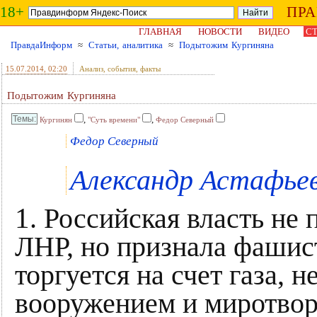
18+
ПР
ГЛАВНАЯ
НОВОСТИ
ВИДЕО
СТ
ПравдаИнформ
≈
Статьи, аналитика
≈
Подытожим Кургиняна
15.07.2014
, 02:20
Анализ, события, факты
Подытожим Кургиняна
,
,
Кургинян
"Суть времени"
Федор Северный
Федор Северный
Александр Астафье
1
. Российская власть не
ЛНР, но признала фаши
торгуется на счет газа, 
вооружением и миротворц