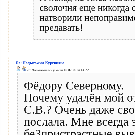
сволочня еще никогда 
натворили непоправимо
предавать!
Re: Подытожим Кургиняна
от
Пользователь удалён
15.07.2014 14:22
Фёдору Северному.
Почему удалён мой о
С.В.? Очень даже св
послала. Мне всегда 
беЗпристрастные выв