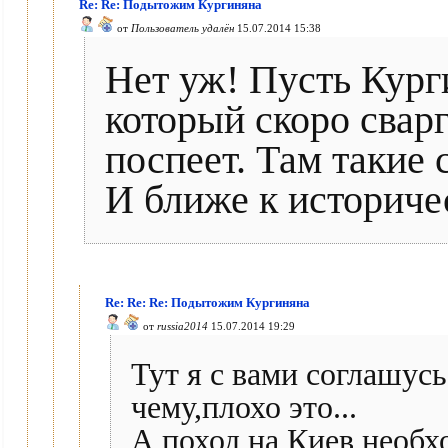
Re: Re: Подытожим Кургиняна
от
Пользователь удалён
15.07.2014 15:38
Нет уж! Пусть Кург
который скоро сварг
поспеет. Там такие 
И ближе к историче
Re: Re: Re: Подытожим Кургиняна
от
russia2014
15.07.2014 19:29
Тут я с вами соглашус
чему,плохо это...
А поход на Киев необ