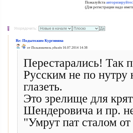
Пожалуйста
авторизируйтес
(Для регистрации надо имет
Упорядочить:
Re: Подытожим Кургиняна
от
Пользователь удалён
16.07.2014 14:38
Перестарались! Так 
Русским не по нутру
глазеть.
Это зрелище для кря
Шендеровича и пр. н
"Умрут пат сталом от