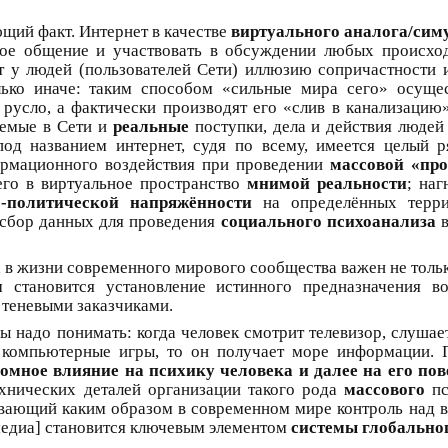
ющий факт. Интернет в качестве
виртуального аналога/си
ое общение и участвовать в обсуждении любых происхо
у людей (пользователей Сети) иллюзию сопричастности и
олько иначе: таким способом «сильные мира сего» осуще
 русло, а фактически производят его «слив в канализацию
аемые в Сети и
реальные
поступки, дела и действия людей
под названием интернет, судя по всему, имеется целый
ормационного воздействия при проведении
массовой «пр
его в виртуальное пространство
мнимой реальности
; наг
о-политической напряжённости
на определённых терри
й сбор данных для проведения
социального психоанализа
в
 в жизни современного мирового сообщества важен не тольк
 становится установление истинного предназначения в
 теневыми заказчиками.
надо понимать: когда человек смотрит телевизор, слушает 
в компьютерные игры, то он получает море информации.
ное влияние на психику человека и далее на его пове
хнических деталей организации такого рода
массового
п
ывающий каким образом в современном мире контроль над
едиа] становится ключевым элементом
системы глобально