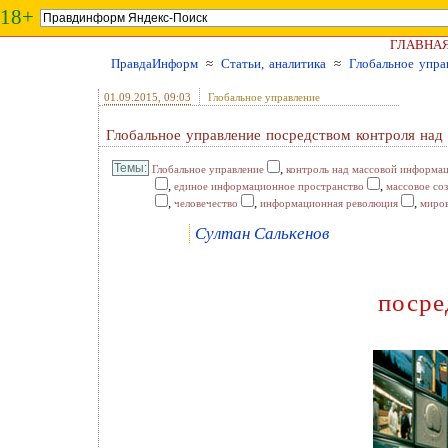
18+
ГЛАВНА
ПравдаИнформ
≈
Статьи, аналитика
≈
Глобальное упра
01.09.2015
, 09:03
Глобальное управление
Глобальное управление посредством контроля на
,
Глобальное управление
контроль над массовой информа
,
,
единое информационное пространство
массовое со
,
,
,
человечество
информационная революция
миро
Султан Салькенов
посре