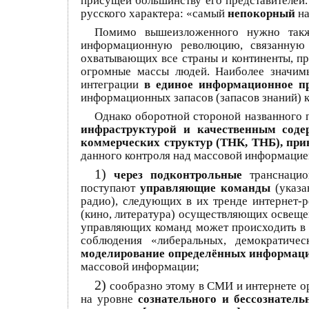
присущей большинству его представителей
русского характера: «самый
непокорный
на
Помимо вышеизложенного нужно также
информационную революцию, связанную 
охватывающих все страны и континенты, п
огромные массы людей. Наиболее значимы
интеграции
в единое информационное пр
информационных запасов (запасов знаний) 
Однако оборотной стороной названного п
инфраструктурой и качественным сод
коммерческих структур (ТНК, ТНБ), пр
данного контроля над массовой информацие
1)
через подконтрольные
транснацион
поступают
управляющие команды
(указа
радио), следующих в их тренде интернет-р
(кино, литература) осуществляющих освещ
управляющих команд может происходить в 
соблюдения «либеральных, демократиче
моделирование определённых информац
массовой информации;
2)
сообразно этому в СМИ и интернете 
на уровне
сознательного и бессознатель