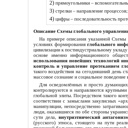
2)
прямоугольники – вспомогательн
3)
стрелки – направление процессов;
4)
цифры – последовательность прот
Описание Схемы глобального управления
На примере описания указанной Схемы 
условиях формирования
глобального инф
цивилизации к постиндустриальному укладу
основе именно информационного общест
использования новейших технологий ин
контроль и управление протеканием гл
такого воздействия на сегодняшний день ст
массовое сознание и социальное поведение и
Для осведомлённых и просто думающих 
контролируются и направляются крупными
глобальной элиты. Посредством такого кон
соответствии с замыслами закулисных «ар
манипуляции, непосредственно затрагиваю
люди, оказавшиеся по обе стороны украинс
сути дела,
внутриэтнический антагони
(русского) этноса, стоящего на пути реал