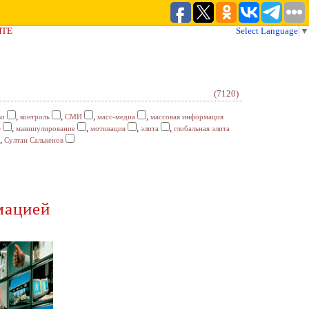
ЙТЕ
Select Language
▼
(7120)
,
,
,
,
во
контроль
СМИ
масс-медиа
массовая информация
,
,
,
,
е
манипулирование
мотивация
элита
глобальная элита
,
Султан Салькенов
мацией