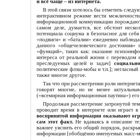
и всё чаще – из интернета.
В этой связи хотелось бы отметить следу
интерактивном режиме вести межличностн
информационной коммуникации порождают 
самом деле, думается, все обстоит неск
потенциала социума в безопасное для себя
«подвиги» и «баталии» ежедневно наблюд
данного «общечеловеческого достояния» 
«функций», таких как: оказание психоинф
интереса от реальной жизни с переводом 
преследуемых целей и задач]
социальн
политические флэш-мобы и т.п.]; негласны
также многое другое.
Так что при рассмотрении роли интернета
говорят многие, но не менее актуальным
(«всемирная информационная паутина») его
Продолжая рассмотрение затронутой темы 
проводит время в интернете или играет 
воспринятой информации оказывают огром
сам этот факт.
Не вдаваясь в описание те
важнее уяснить его общий порядок, раскр
информации [обобщённо именуемых масс-м