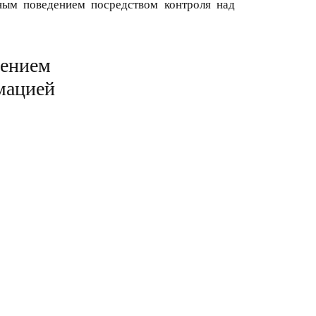
ным поведением посредством контроля над
дением
мацией