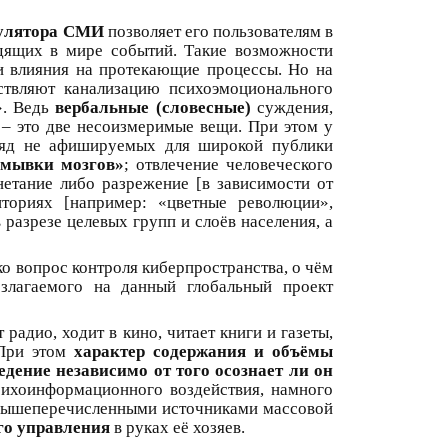
мулятора СМИ
позволяет его пользователям в
дящих в мире событий. Такие возможности
 влияния на протекающие процессы. Но на
ствляют канализацию психоэмоционального
». Ведь
вербальные (словесные)
суждения,
 – это две несоизмеримые вещи. При этом у
 ряд не афишируемых для широкой публики
омывки мозгов»
; отвлечение человеческого
нетание либо разрежение [в зависимости от
ториях [например: «цветные революции»,
 разрезе целевых групп и слоёв населения, а
о вопрос контроля киберпространства, о чём
озлагаемого на данный глобальный проект
радио, ходит в кино, читает книги и газеты,
 При этом
характер содержания и объёмы
дение независимо от того осознает ли он
сихоинформационного воздействия, намного
 вышеперечисленными источниками массовой
го управления
в руках её хозяев.