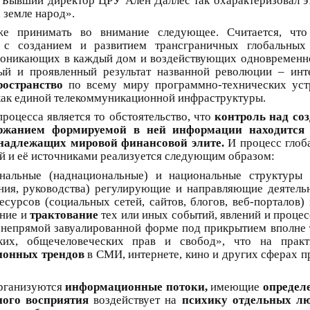
. Бывший директор ЦРУ Ален Даллес так охарактеризовал 
 земле народ».
 принимать во внимание следующее. Считается, что 
с созданием и развитием трансграничных глобальных 
роникающих в каждый дом и воздействующих одновременно 
й и проявленный результат названной революции – инте
остранство
по всему миру программно-технических устр
как единой телекоммуникационной инфраструктуры.
роцесса является то обстоятельство, что
контроль над со
ержанием формируемой в ней информации находится
инадлежащих мировой финансовой элите.
И процесс глоб
й и её источниками реализуется следующим образом:
альные (наднациональные) и национальные структуры о
ния, руководства) регулирующие и направляющие деятель
есурсов (социальных сетей, сайтов, блогов, веб-порталов
ение и
трактование
тех или иных событий, явлений и проце
непрямой завуалированной форме под прикрытием вполне 
ских, общечеловеческих прав и свобод», что на прак
ионных трендов
в СМИ, интернете, кино и других сферах п
организуются
информационные потоки,
имеющие
определ
ного восприятия
воздействует на
психику отдельных л