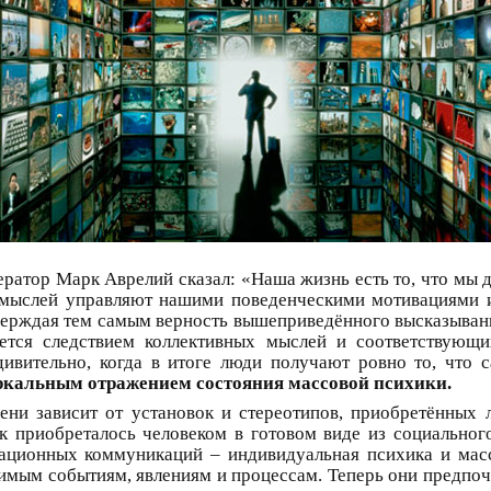
ратор Марк Аврелий сказал: «Наша жизнь есть то, что мы д
мыслей управляют нашими поведенческими мотивациями и 
верждая тем самым верность вышеприведённого высказывани
ется следствием коллективных мыслей и соответствующ
дивительно, когда в итоге люди получают ровно то, что
еркальным отражением состояния массовой психики.
ени зависит от установок и стереотипов, приобретённых
к приобреталось человеком в готовом виде из социальног
ационных коммуникаций – индивидуальная психика и масс
чимым событиям, явлениям и процессам. Теперь они предпо