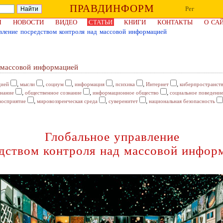
ПРАВДИНФОРМ
Рег
Я
НОВОСТИ
ВИДЕО
СТАТЬИ
КНИГИ
КОНТАКТЫ
О СА
вление посредством контроля над массовой информацией
д массовой информацией
,
,
,
,
,
,
цией
мысли
социум
информация
психика
Интернет
киберпространст
,
,
,
знание
общественное сознание
информационное общество
социальное поведени
,
,
,
восприятие
мировоззренческая среда
суверенитет
национальная безопасность
Глобальное управление
дством контроля над массовой инфор