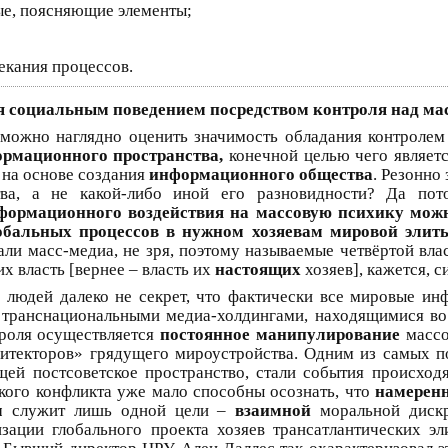
ые, поясняющие элементы;
екания процессов.
 социальным поведением посредством контроля над ма
можно наглядно оценить значимость обладания контролем
ормационного пространства,
конечной целью чего являет
 на основе создания
информационного общества
. Резонно
ва, а не какой-либо иной его разновидности? Да пот
формационного воздействия на массовую психику можн
обальных процессов в нужном хозяевам мировой элиты
али масс-медиа, не зря, поэтому называемые четвёртой вла
х власть [вернее – власть их
настоящих
хозяев], кажется, 
людей далеко не секрет, что фактически все мировые и
 транснациональными медиа-холдингами, находящимися во
троля осуществляется
постоянное манипулирование
массо
хитекторов» грядущего мироустройства. Одним из самых 
щей постсоветское пространство, стали события происход
кого конфликта уже мало способны осознать, что
намерен
зм
служит лишь одной цели –
взаимной
моральной дискр
изации глобального проекта хозяев трансатлантических э