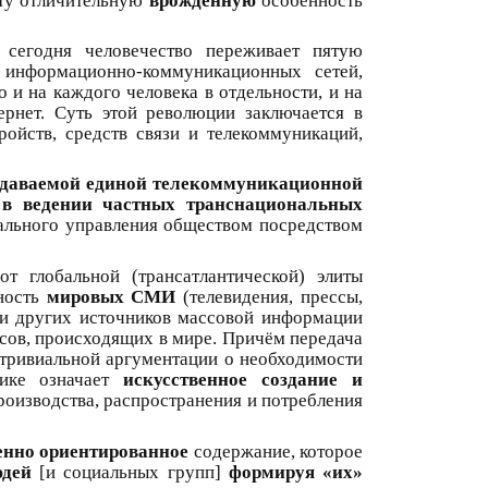
эту отличительную
врождённую
особенность
сегодня человечество переживает пятую
информационно-коммуникационных сетей,
и на каждого человека в отдельности, и на
рнет. Суть этой революции заключается в
ойств, средств связи и телекоммуникаций,
здаваемой единой телекоммуникационной
 в ведении частных транснациональных
ального управления обществом посредством
т глобальной (трансатлантической) элиты
ность
мировых СМИ
(телевидения, прессы,
) и других источников массовой информации
ссов, происходящих в мире. Причём передача
тривиальной аргументации о необходимости
тике означает
искусственное создание и
роизводства, распространения и потребления
енно ориентированное
содержание, которое
юдей
[и социальных групп]
формируя «их»