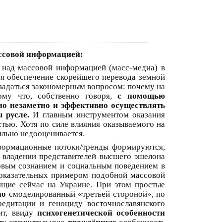
ссовой информацией:
 над массовой информацией (масс-медиа) в
ся обеспечение скорейшего перевода земной
 задаться закономерным вопросом: почему на
ому что, собственно говоря,
с помощью
о незаметно и эффективно осуществлять
 русле.
И главным инструментом оказания
стью. Хотя по силе влияния оказываемого на
сильно недооценивается.
нформационные потоки/тренды формируются,
 владении представителей высшего эшелона
вым сознанием и социальным поведением в
показательных примером подобной массовой
ящие сейчас на Украине. При этом простые
но
смоделированный «третьей стороной», по
едитации и геноциду восточнославянского
лит, ввиду
психогенетической особенности