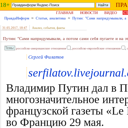
18+
ПР
ГЛАВНАЯ
НОВОСТИ
ВИДЕО
СТ
ПравдаИнформ
≈
Статьи, аналитика
≈
Путин: "Сами напридумывали, а 
31.05.2017
, 18:47
Анализ, события, факты
Путин: "Сами напридумывали, а потом сами себя пугаете и на э
,
,
российско-американские отношения
российско-европейские отношения
Сергей Филатов
serfilatov.livejournal
Владимир Путин дал в П
многозначительное инте
французской газеты «Le F
во Францию 29 мая.