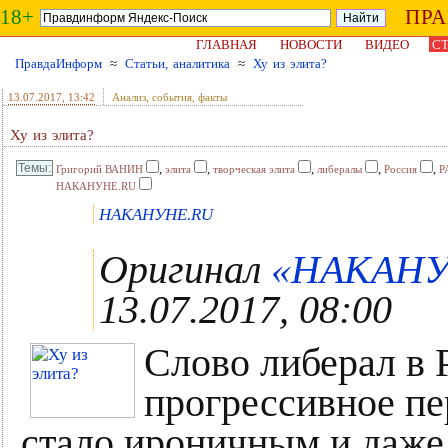
18+
ПР
ГЛАВНАЯ
НОВОСТИ
ВИДЕО
СТ
ПравдаИнформ
≈
Статьи, аналитика
≈
Ху из элита?
13.07.2017
, 13:42
Анализ, события, факты
Ху из элита?
,
,
,
,
,
Григорий ВАНИН
элита
творческая элита
либералы
Россия
Р
НАКАНУНЕ.RU
НАКАНУНЕ.RU
Оригинал
«НАКАНУН
13.07.2017, 08:00
Слово либерал в 
прогрессивное пе
стало ироничным и даже