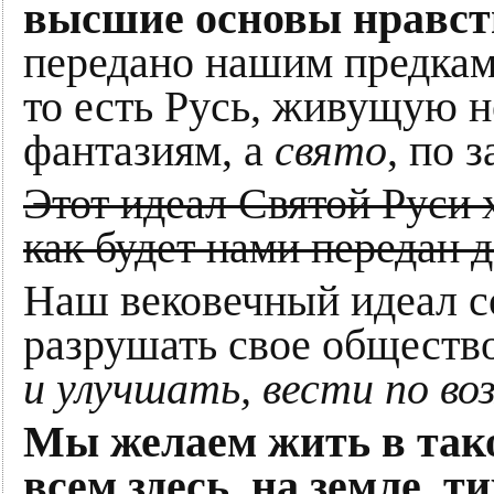
высшие основы нравст
передано нашим предка
то есть Русь, живущую 
фантазиям, а
свято
, по 
Этот идеал Святой Руси 
как будет нами передан 
Наш вековечный идеал со
разрушать свое общество
и улучшать, вести по в
Мы желаем жить в тако
всем здесь, на земле, т