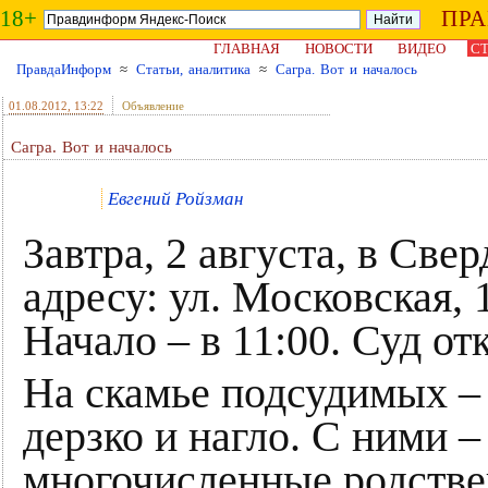
18+
ПР
ГЛАВНАЯ
НОВОСТИ
ВИДЕО
СТ
ПравдаИнформ
≈
Статьи, аналитика
≈
Сагра. Вот и началось
01.08.2012
, 13:22
Объявление
Сагра. Вот и началось
Евгений Ройзман
Завтра, 2 августа, в Све
адресу: ул. Московская, 
Начало – в 11:00. Суд о
На скамье подсудимых – 
дерзко и нагло. С ними –
многочисленные родстве