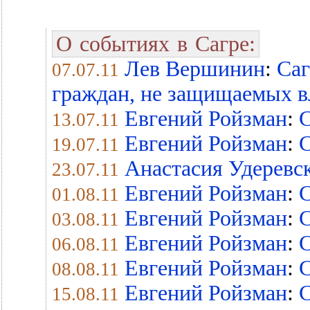
О событиях в Сагре:
Лев Вершинин
:
Саг
07.07.11
граждан, не защищаемых 
Евгений Ройзман
:
С
13.07.11
Евгений Ройзман
:
С
19.07.11
Анастасия Удеревс
23.07.11
Евгений Ройзман
:
С
01.08.11
Евгений Ройзман
:
С
03.08.11
Евгений Ройзман
:
С
06.08.11
Евгений Ройзман
:
С
08.08.11
Евгений Ройзман
:
С
15.08.11