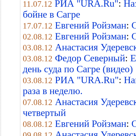
РИА "URA.Ru"
:
На
11.07.12
бойне в Сагре
Евгений Ройзман
:
С
17.07.12
Евгений Ройзман
:
С
02.08.12
Анастасия Удеревс
03.08.12
Федор Северный
:
Е
03.08.12
день суда по Сагре (видео)
РИА "URA.Ru"
:
На
03.08.12
раза в неделю.
Анастасия Удеревс
07.08.12
четвертый
Евгений Ройзман
:
О
08.08.12
Анастасия Удеревс
09.08.12