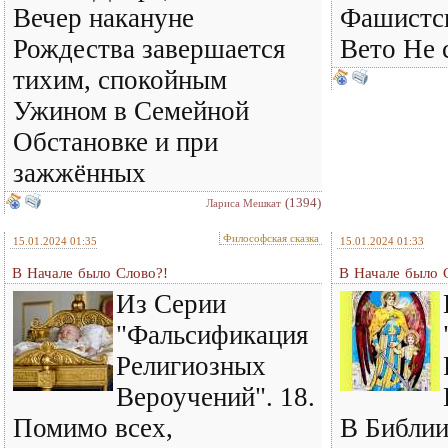
Вечер накануне
Фашистск
Рождества завершается
Вето Не 
тихим, спокойным
Ужином в Семейной
Обстановке и при
зажжённых
(1394)
Лариса Мешкат
Философская сказка
15.01.2024 01:35
15.01.2024 01:33
В Начале было Слово?!
В Начале было 
Из Серии
"Фальсификация
Религиозных
Вероучений". 18.
Помимо всех,
В Библии