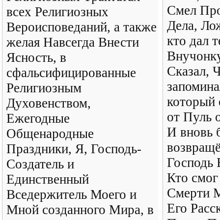
Смел Про
всех Религиозных
Дела, Ло
Вероисповеданий, а также
кто дал т
желая Навсегда Внести
Внучонку
Ясность, в
Сказал, 
сфальсифицированные
запомина
Религиозным
который 
Духовенством,
от Пуль 
Ежегодные
И вновь 
Общенародные
возвращё
Праздники, Я, Господь-
Господь 
Создатель и
Кто смог
Единственный
Смерти М
Вседержитель Моего и
Его Расск
Мной созданного Мира, в