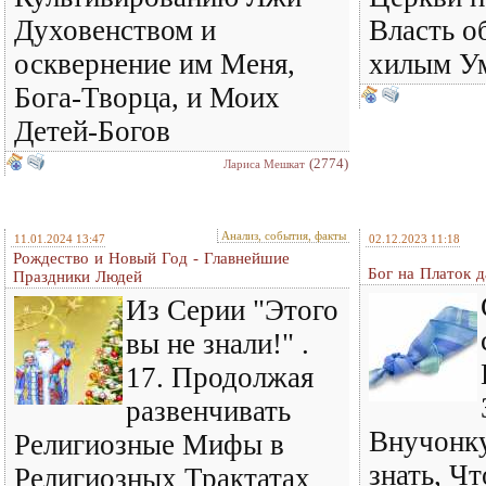
Духовенством и
Власть о
осквернение им Меня,
хилым Ум
Бога-Творца, и Моих
Детей-Богов
(2774)
Лариса Мешкат
Анализ, события, факты
11.01.2024 13:47
02.12.2023 11:18
Рождество и Новый Год - Главнейшие
Бог на Платок д
Праздники Людей
Из Серии "Этого
вы не знали!" .
17. Продолжая
развенчивать
Внучонку
Религиозные Мифы в
знать, Ч
Религиозных Трактатах