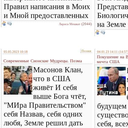
Правил написания в Моих
Представ
и Мной предоставленных
Биологи
на Земле
(2044)
Лариса Мешкат
Поэзия
05.05.2023 10:18
04.01.23 14:11
(14:57
Покушение на В
Современные Сионские Мудрецы. Поэма
мечта США
Масонов Клан,
что в США
живёт И себя
выше Бога чтёт,
"МИра Правительством"
будущем 
себя Назвав, себя одних
существо
любя, Земле решил дать
себя, вс