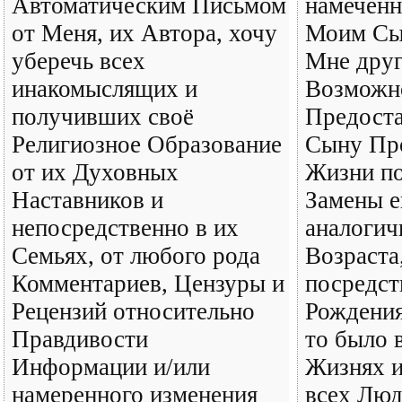
Автоматическим Письмом
намеченн
от Меня, их Автора, хочу
Моим Сын
уберечь всех
Мне дру
инакомыслящих и
Возможно
получивших своё
Предост
Религиозное Образование
Сыну Пр
от их Духовных
Жизни п
Наставников и
Замены е
непосредственно в их
аналогич
Семьях, от любого рода
Возраста,
Комментариев, Цензуры и
посредст
Рецензий относительно
Рождения
Правдивости
то было в
Информации и/или
Жизнях и
намеренного изменения
всех Люд