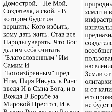
Домострой, - Не Мой,
природны
Создателя, а свой, - В
земли и 
котором будет он
инфрастр
вершить: Кого избыть,
изначаль
кому дать жить. Став все
предназн
Народы уверять, Что Бог
создател
дал им себя считать
всеобщег
"Благословенным" Им
пользова
Самим И
населени
"Богоизбранным" пред
Земли от
Ним, Царя Иисуса в Ранг
олигархи
введя И в Сына Бога, и в
и от кап
Вождя В Борьбе за
его прояв
Мировой Престол, И в
не будет
Власти Римлян дав Раскол