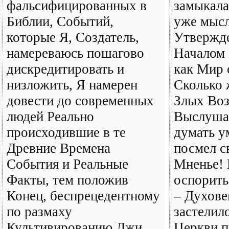
фальсифицированных в
замыкала
Библии, Событий,
уже мысл
которые Я, Создатель,
Утвержде
намереваюсь пошагово
Началом 
дискредитировать и
как Мир с
низложить, Я намерен
Сколько 
довести до современных
Злых Во
людей Реально
Выслушал
происходившие в те
думать у
Древние Времена
посмел с
События и Реальные
Мненье! 
Факты, тем положив
оспорить
Конец, беспрецедентному
– Духове
по размаху
застелило
Культивированию Лжи
Церкви п