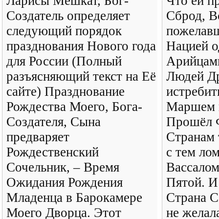
Ларисы Мешкат, Бог-
Что ей п
Создатель определяет
Сброд, 
следующий порядок
пожелавш
празднования Нового года
Нацией о
для России (Полный
Арийцами
разъясняющий текст на Её
Людей Д
сайте) Празднование
истребит
Рождества Моего, Бога-
Маршем 
Создателя, Сына
Прошёл 
предваряет
Странам 
Рождественский
с тем ло
Сочельник, – Время
Вассалом
Ожидания Рождения
Пятой. И
Младенца в Барокамере
Страна С
Моего Дворца. Этот
не желала