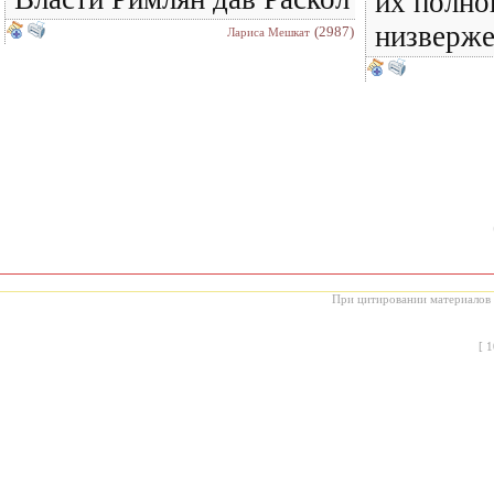
их полно
низверже
(2987)
Лариса Мешкат
При цитировании материалов с
[
1