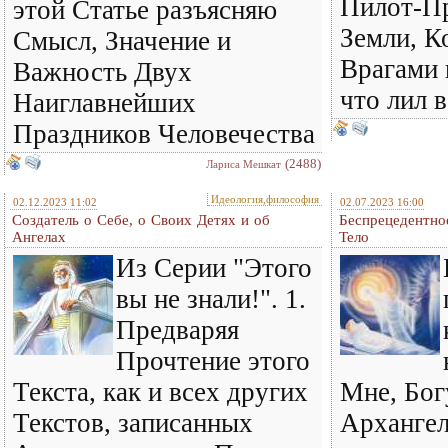
Пилот-П
этой Статье разъясняю
Земли, К
Смысл, Значение и
Врагами 
Важность Двух
что лил в
Наиглавнейших
Праздников Человечества
(2488)
Лариса Мешкат
Идеология,философия
02.12.2023 11:02
02.07.2023 16:00
Создатель о Себе, о Своих Детях и об
Беспрецедентно
Ангелах
Тело
Из Серии "Этого
вы не знали!". 1.
Предваряя
Прочтение этого
Текста, как и всех других
Мне, Бог
Текстов, записанных
Архангел