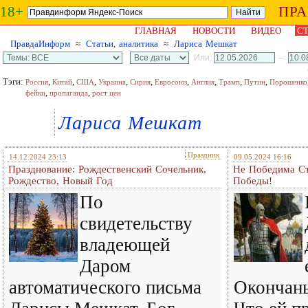
18+
ПР
ГЛАВНАЯ
НОВОСТИ
ВИДЕО
СТ
ПравдаИнформ
≈
Статьи, аналитика
≈
Лариса Мешкат
Или:
–
Тэги:
,
,
,
,
,
,
,
,
,
Россия
Китай
США
Украина
Сирия
Евросоюз
Англия
Трамп
Путин
Порошенко
,
,
фейки
пропаганда
рост цен
Лариса Мешкат
Праздник
14.12.2024 23:13
09.05.2024 16:16
Празднование: Рождественский Сочельник,
Не Победима Ст
Рождество, Новый Год
Победы!
По
свидетельству
владеющей
Даром
автоматического письма
Окончань