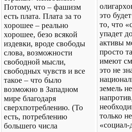
олигархо
Потому, что – фашизм
это будет
есть плата. Плата за то
то, что 
хорошее – реально
упадет до
хорошее, безо всякой
активы м
издевки, вроде свободы
просто та
слова, возможности
имеют см
свободной мысли,
это не зн
свободных чувств и все
национал
такое – что было
земель н
возможно в Западном
напротив
мире благодаря
необходи
сверхпотреблению. (То
только н
есть, потреблению
«социал-
большего числа