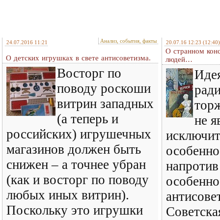
Анализ, события, факты
24.07.2016 11:21
20.07.16 12:23
(12:40)
О странном конс
О детских игрушках в свете антисоветизма.
людей…
Восторг по
Идея
поводу роскоши
рад
витрин западных
торж
(а теперь и
не я
российских) игрушечных
исключит
магазинов должен быть
особенно
снижен – а точнее убран
напротив 
(как и восторг по поводу
особенн
любых иных витрин).
антисов
Поскольку это игрушки
Советская