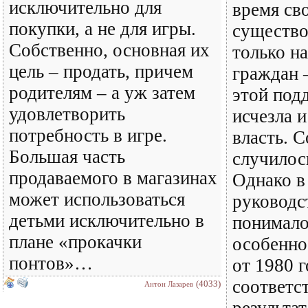
исключительно для
время св
покупки, а не для игры.
существо
Собственно, основная их
только н
цель – продать, причем
граждан 
родителям – а уж затем
этой под
удовлетворить
исчезла 
потребность в игре.
власть. С
Большая часть
случилос
продаваемого в магазинах
Однако в
может использоваться
руководс
детьми исключительно в
понимал
плане «прокачки
особенно
понтов»…
от 1980 г
соответ
(4033)
Антон Лазарев