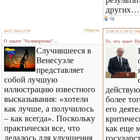
результат
других…
Общество
04.07.2016 13:59
25.06.16 11:00
(27.06)
О закате "боливаризма"…
То, что знает П
Случившееся в
Венесуэле
представляет
собой лучшую
иллюстрацию известного
действую
высказывания: «хотели
более то
как лучше, а получилось
его деяте
– как всегда». Поскольку
критичес
практически все, что
как еще 
делалось для улучшения
государс