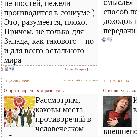
смысле» –
ценностей, нежели
способ п
производится в социуме.)
доходов н
Это, разумеется, плохо.
передачи
Причем, не только для
Запада, как такового – но
и для всего остального
мира
(2201)
Антон Лазарев
1
Анализ, события, факты
11.03.2017 16:05
11.11.2016 10:45
О противоречиях и развитии.
О главном выво
Рассмотрим,
каковы места
противоречий в
человеческом
внешнеп