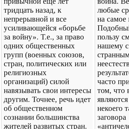
привычной еще лет
война. В
тридцать назад, к
любые ср
непрерывной и все
на самое 
усиливающейся «борьбе
Подобный
за войну». Т.е., за право
пользу с
одних общественных
нашему с
групп (военных союзов,
странным
стран, политических или
неестест
религиозных
результат
организаций) силой
часто пр
навязывать свои интересы
том, что 
другим. Точнее, речь идет
являются
об общественном
некоего 
сознании большинства
заговора
жителей развитых стран.
«античел