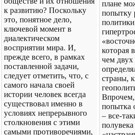
обществе и их отношения
плане мо
к развитию? Поскольку
попытку 
это, понятное дело,
политик
ключевой момент в
гипертро
диалектическом
«восточн
восприятии мира. И,
которая в
прежде всего, в рамках
чем двух
поставленной задачи,
определя
следует отметить, что, с
страны, 
самого начала своей
геополит
истории человек всегда
Впрочем, 
существовал именно в
попытка 
условиях непрерывного
– все-так
столкновения с этими
полувека
самыми противоречиями,
«настраи