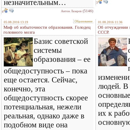
незначительным…
3
(5146)
Антон Лазарев
4
Образование
05.08.2016 13:19
01.08.2016 11:36
Миф об избыточности образования. Голодец
Об отчуждении 
головного мозга
СССР.
Базис советской
системы
образования – ее
общедоступность – пока
изменени
еще остается. Сейчас,
людей. В
конечно, эта
основные
общедоступность скорее
определ
потенциальная, нежели
их к рабо
реальная, однако даже в
основную
подобном виде она