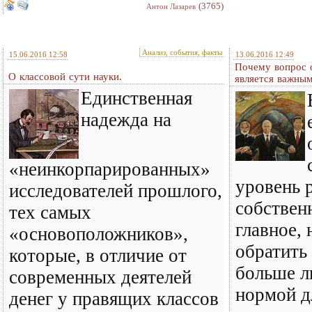
(3765)
Антон Лазарев
Анализ, события, факты
15.06.2016 12:58
13.06.2016 12:49
Почему вопрос 
О классовой сути науки.
является важны
Единственная
надежда на
«неинкорпарированных»
уровень 
исследователей прошлого,
собствен
тех самых
главное, 
«основоположников»,
обратить
которые, в отличие от
больше л
современных деятелей
нормой д
денег у правящих классов