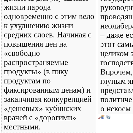
жизни народа
руководи
одновременно с этим вело
проводящ
к ухудшению жизни
неолибер
средних слоев. Начиная с
– даже ес
повышения цен на
этот сам
«свободно
целиком 
распространяемые
господст
продукты» (в пику
Впрочем,
продуктам по
глупым я
фиксированным ценам) и
представ
заканчивая конкуренцией
политиче
«дешевых» кубинских
о некоем
врачей с «дорогими»
4
местными.