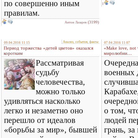
по совершенно иным
1
правилам.
(3199)
Антон Лазарев
Анализ, события, факты
09.04.2016 11:15
07.04.2016 11:07
Период торжества «детей цветов» оказался
«Make love, not 
коротким
миролюбии…
Рассматривая
Очередн
судьбу
военных 
человечества,
случивша
можно только
Карабахе,
удивляться насколько
очередно
легко и незаметно оно
о том, чт
перешло от идеалов
людей пе
«борьбы за мир», бывшей
грань, за