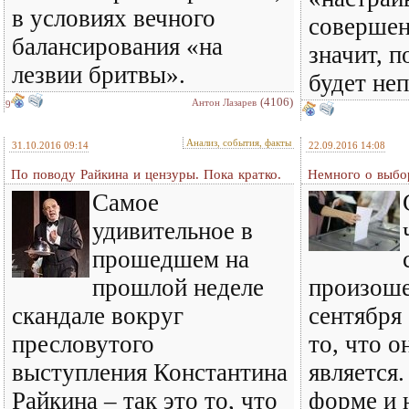
в условиях вечного
совершен
балансирования «на
значит, 
лезвии бритвы».
будет не
(4106)
Антон Лазарев
9
Анализ, события, факты
31.10.2016 09:14
22.09.2016 14:08
По поводу Райкина и цензуры. Пока кратко.
Немного о выбо
Самое
удивительное в
прошедшем на
прошлой неделе
произош
скандале вокруг
сентября
пресловутого
то, что 
выступления Константина
является.
Райкина – так это то, что
форме и н