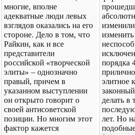
многие, вполне
прошедш
адекватные люди левых
абсолютн
взглядов оказались на его
изменили 
стороне. Дело в том, что
изменить
Райкин, как и все
неспособ
представители
исключен
российской «творческой
порядка 
элиты» – однозначно
прилично
правый, причем в
элитное 
указанном выступлении
законный
он открыто говорит о
делать в 
своей антисоветской
последу
позиции. Но многим этот
лет. Но 
фактор кажется
подобны