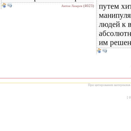
путем хи
(4023)
Антон Лазарев
манипуля
людей к 
абсолютн
им решен
При цитировании материалов с
[
0