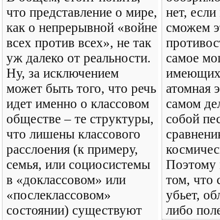
что представление о мире,
нет, если
как о непрерывной «войне
сможем э
всех против всех», не так
противос
уж далеко от реальности.
самое мо
Ну, за исключением
имеющихс
может быть того, что речь
атомная э
идет именно о классовом
самом де
обществе – те структуры,
собой пе
что лишены классового
сравнен
расслоения (к примеру,
космичес
семья, или социосистемы
Поэтому 
в «доклассовом» или
том, что 
«послеклассовом»
убьет, об
состоянии) существуют
либо пол