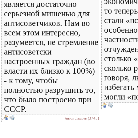
экономиче
является достаточно
то тепер
серьезной мишенью для
стали «п
антисоветчиков. Нам во
особенно
всем этом интересно,
частност
разумеется, не стремление
отчужден
антисоветски
столько 
настроенных граждан (во
сколько 
власти их близко к 100%)
говоря, 
- к тому, чтобы
избегать 
полностью разрушить то,
могли «п
что было построено при
СССР.
(3745)
Антон Лазарев
2