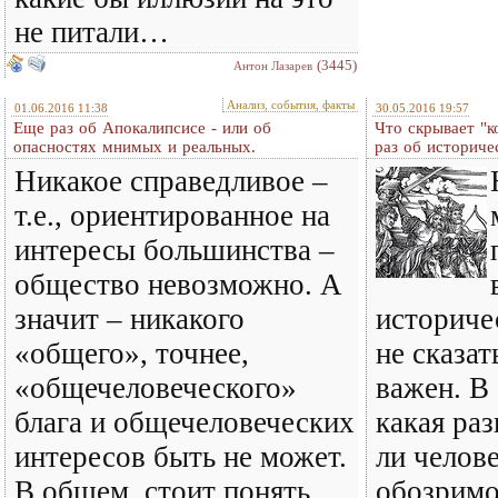
не питали…
(3445)
Антон Лазарев
Анализ, события, факты
01.06.2016 11:38
30.05.2016 19:57
Еще раз об Апокалипсисе - или об
Что скрывает "к
опасностях мнимых и реальных.
раз об историче
Никакое справедливое –
т.е., ориентированное на
интересы большинства –
общество невозможно. А
значит – никакого
историче
«общего», точнее,
не сказат
«общечеловеческого»
важен. В
блага и общечеловеческих
какая раз
интересов быть не может.
ли челов
В общем, стоит понять,
обозримо