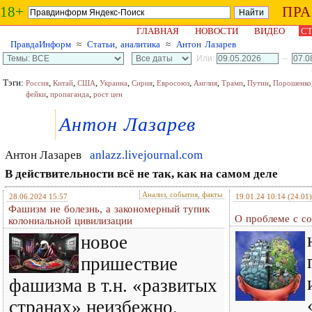
18+
ПР
ГЛАВНАЯ
НОВОСТИ
ВИДЕО
СТ
ПравдаИнформ
≈
Статьи, аналитика
≈
Антон Лазарев
Или:
–
Тэги:
,
,
,
,
,
,
,
,
,
Россия
Китай
США
Украина
Сирия
Евросоюз
Англия
Трамп
Путин
Порошенко
,
,
фейки
пропаганда
рост цен
Антон Лазарев
Антон Лазарев
anlazz.livejournal.com
В действительности всё не так, как на самом деле
Анализ, события, факты
28.06.2024 15:57
19.01.24 10:14
(24.01)
Фашизм не болезнь, а закономерный тупик
О проблеме с с
колониальной цивилизации
новое
пришествие
фашизма в т.н. «развитых
странах» неизбежно.