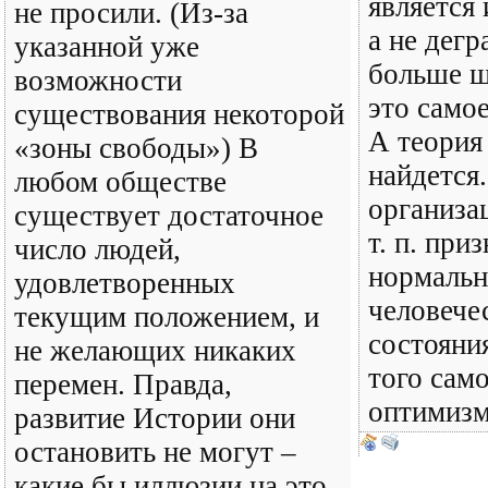
является
не просили. (Из-за
а не дегр
указанной уже
больше ш
возможности
это само
существования некоторой
А теория
«зоны свободы») В
найдется.
любом обществе
организа
существует достаточное
т. п. при
число людей,
нормальн
удовлетворенных
человече
текущим положением, и
состояни
не желающих никаких
того сам
перемен. Правда,
оптимизм
развитие Истории они
остановить не могут –
какие бы иллюзии на это