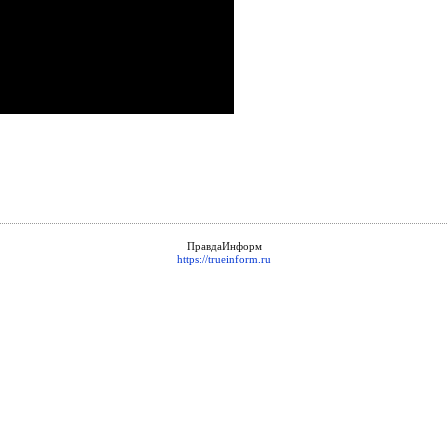
ПравдаИнформ
https://trueinform.ru