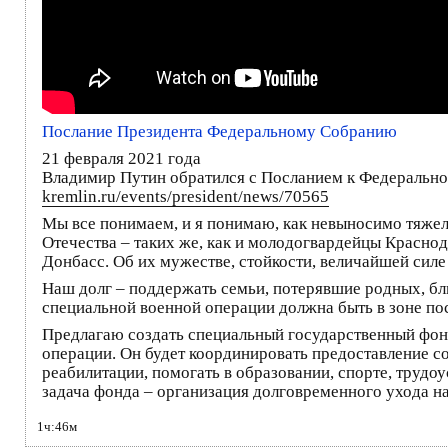
Послание Президента Федеральному Собранию
21 февраля 2021 года
Владимир Путин обратился с Посланием к Федерально
kremlin.ru/events/president/news/70565
Мы все понимаем, и я понимаю, как невыносимо тяжел
Отечества – таких же, как и молодогвардейцы Краснод
Донбасс. Об их мужестве, стойкости, величайшей силе
Наш долг – поддержать семьи, потерявшие родных, бл
специальной военной операции должна быть в зоне пос
Предлагаю создать специальный государственный фонд
операции. Он будет координировать предоставление с
реабилитации, помогать в образовании, спорте, труд
задача фонда – организация долговременного ухода на
1ч:46м