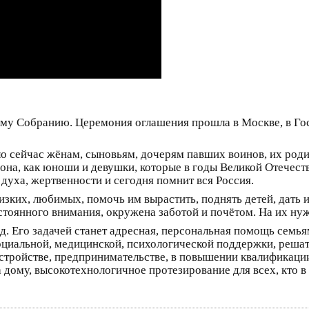
му Собранию. Церемония оглашения прошла в Москве, в Го
о сейчас жёнам, сыновьям, дочерям павших воинов, их род
она, как юноши и девушки, которые в годы Великой Отечест
 духа, жертвенности и сегодня помнит вся Россия.
изких, любимых, помочь им вырастить, поднять детей, дать
тоянного внимания, окружена заботой и почётом. На их нуж
. Его задачей станет адресная, персональная помощь семь
оциальной, медицинской, психологической поддержки, реша
оустройстве, предпринимательстве, в повышении квалификац
 дому, высокотехнологичное протезирование для всех, кто в