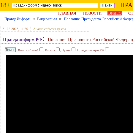
18+
ПР
ГЛАВНАЯ
НОВОСТИ
ВИДЕО
СТ
ПравдаИнформ
≈
Видеоканал
≈
Послание Президента Российской Фед
21.02.2023
, 11:59
Анализ события факты
:
Правдаинформ.РФ
Послание Президента Российской Федера
,
,
,
Обзор событий
Россия
Путин
Правдаинформ.РФ