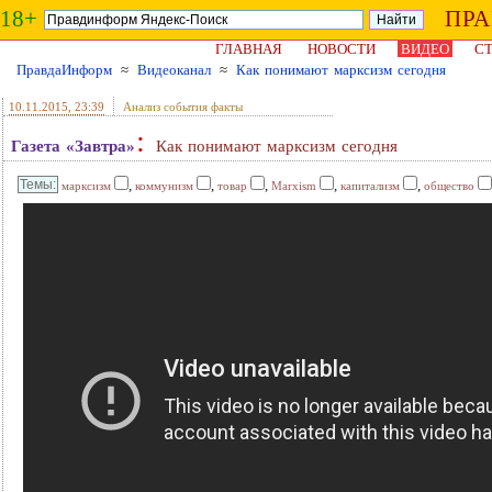
18+
ПР
ГЛАВНАЯ
НОВОСТИ
ВИДЕО
СТ
ПравдаИнформ
≈
Видеоканал
≈
Как понимают марксизм сегодня
10.11.2015
, 23:39
Анализ события факты
:
Газета «Завтра»
Как понимают марксизм сегодня
,
,
,
,
,
марксизм
коммунизм
товар
Marxism
капитализм
общество