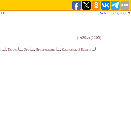
ЙТЕ
Select Language
▼
(1ч20м)
(2205)
,
,
,
,
я
Творец
Эго
Просветление
Кыштымский Карлик