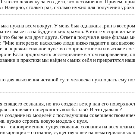
ЕТ что-то человеку за его дела, это несомненно. Причем, 
? Наверно, столько раз, сколько нужно для получения урока
была нужна всем вокруг. У меня был однажды трип в котором
а те самые глаза буддистских храмов. В итоге я спросил зач
 что бы не ели друг друга. Ответ я получил в виде фильма м
в: "Мне интересно насколько люди низко падают и как высок
, я пережил сильное чувство сопричастности и высокое сост
ороче Если продолжить исследование в этом направлении, о
довании и практики мы найдем самих себя и прекратятся наш
что для выяснения истиной сути человека нужно дать ему по
 спящего сознания, но кто создает ветер над его поверхнос
рая заставляет поверхность колебаться? И что дальше?
з создание их моделей с последующим совершенствованием. 
ик, нужно строить новую модель с нуля.
ую – одновременное существование сознания на всех планах
еинкарнация – сознание, существующее на нематериальных п