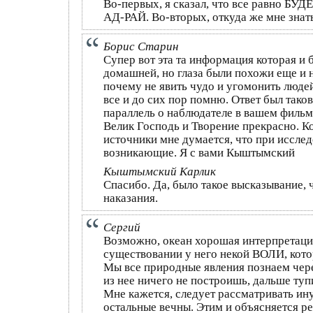
Во-первых, я сказал, что все равно БУД
АД-РАЙ. Во-вторых, откуда же мне знать
Борис Старин
Супер вот эта та информация которая и 
домашней, но глаза были похожи еще и н
почему не явить чудо и угомонить людей
все и до сих пор помню. Ответ был тако
параллель о наблюдателе в вашем фильме
Велик Господь и Творение прекрасно. К
источники мне думается, что при иссле
возникающие. Я с вами Кыштымский
Кыштымский Карлик
Спасибо. Да, было такое высказывание, 
наказания.
Сергий
Возможно, океан хорошая интерпретация
существовании у него некой ВОЛИ, кото
Мы все природные явления познаем чере
из нее ничего не построишь, дальше туп
Мне кажется, следует рассматривать ин
остальные вечны. Этим и объясняется р