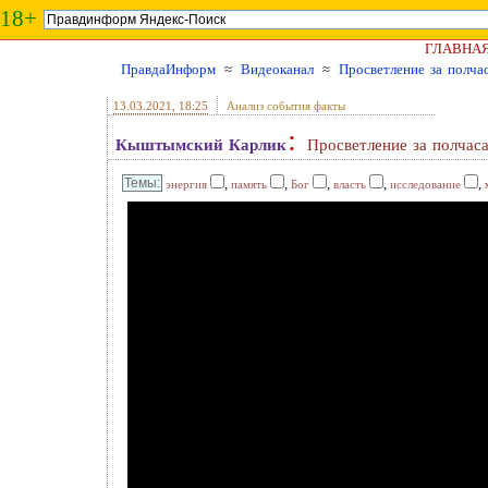
18+
ГЛАВНА
ПравдаИнформ
≈
Видеоканал
≈
Просветление за полча
13.03.2021
, 18:25
Анализ события факты
:
Кыштымский Карлик
Просветление за полчас
,
,
,
,
,
энергия
память
Бог
власть
исследование