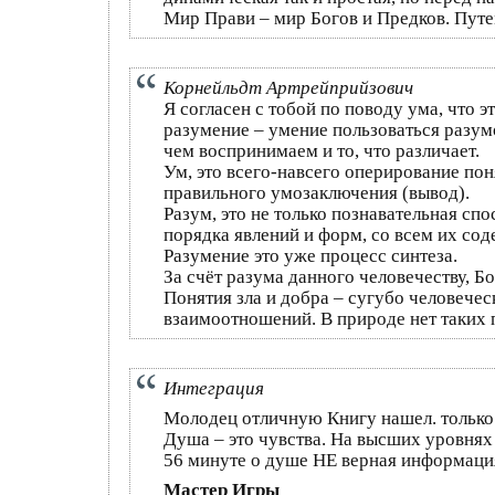
Мир Прави – мир Богов и Предков. Путе
Корнейльдт Артрейприйзович
Я согласен с тобой по поводу ума, что эт
разумение – умение пользоваться разум
чем воспринимаем и то, что различает.
Ум, это всего-навсего оперирование по
правильного умозаключения (вывод).
Разум, это не только познавательная сп
порядка явлений и форм, со всем их сод
Разумение это уже процесс синтеза.
За счёт разума данного человечеству, Бо
Понятия зла и добра – сугубо человече
взаимоотношений. В природе нет таких п
Интеграция
Молодец отличную Книгу нашел. только 
Душа – это чувства. На высших уровнях 
56 минуте о душе НЕ верная информаци
Мастер Игры