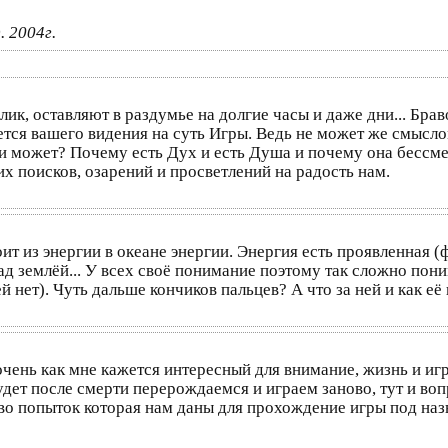
. 2004г.
ик, оставляют в раздумье на долгие часы и даже дни... Брав
тся вашего видения на суть Игры. Ведь не может же смысл
и может? Почему есть Дух и есть Душа и почему она бессме
х поисков, озарений и просветлений на радость нам.
ит из энергии в океане энергии. Энергия есть проявленная (
ад землёй... У всех своё понимание поэтому так сложно пони
 нет). Чуть дальше кончиков пальцев? А что за ней и как её
очень как мне кажется интересный для внимание, жизнь и иг
 будет после смерти перерождаемся и играем заново, тут и в
тво попыток которая нам даны для прохождение игры под на