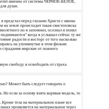
прилетит именно от системы ЧЕРНОЕ-БЕЛОЕ,
 для души.
 я предстал перед глазами Христа с иконы
ем на земле происходит такая свистопляска
имолетного но я запомнил, осознал и понял
о поднимаются" когда я услышал сейчас ту же
ояние радости и восторг от того насколько
пираясь на упомянутые в этом фильме
и страдания мирские от ложного
лную свободу и освободить от страха
тью? Может быть следует говорить о
Но если за основу взята корявая модель, то
. Кроме тела на материальном плане все
ланах проявляется на материальном через