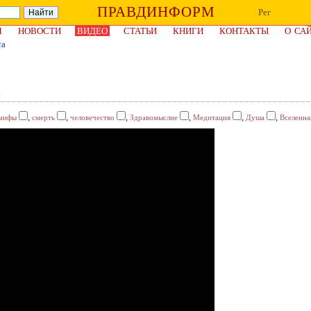
ПРАВДИНФОРМ
Рег
Я
НОВОСТИ
ВИДЕО
СТАТЬИ
КНИГИ
КОНТАКТЫ
О СА
са
а
,
,
,
,
,
,
мифы
смерть
человечество
Здравомыслие
Медитация
Душа
Вселенна