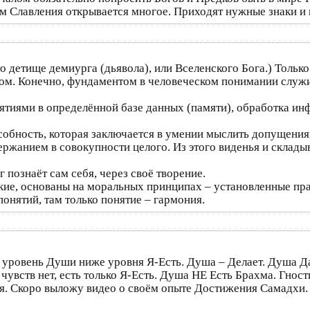
м Славления открывается многое. Приходят нужные знаки и
о детище демиурга (дьявола), или Вселенского Бога.) Только 
ом. Конечно, фундаментом в человеческом понимании служит
нятиями в определённой базе данных (памяти), обработка и
особность, которая заключается в умении мыслить допущения
ержанием в совокупности целого. Из этого виденья и складыв
г познаёт сам себя, через своё творение.
ские, основаны на моральных принципах – установленные пр
онятий, там только понятие – гармония.
уровень Души ниже уровня Я-Есть. Душа – Делает. Душа Да
чувств нет, есть только Я-Есть. Душа НЕ Есть Брахма. Гности
я. Скоро выложу видео о своём опыте Достижения Самадхи. 