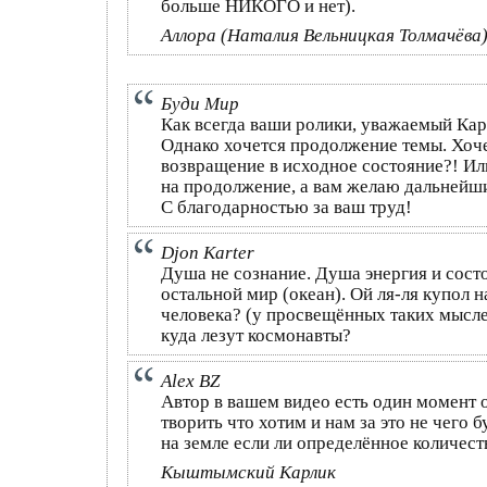
больше НИКОГО и нет).
Аллора (Наталия Вельницкая Толмачёва)
Буди Мир
Как всегда ваши ролики, уважаемый Карл
Однако хочется продолжение темы. Хоче
возвращение в исходное состояние?! Ил
на продолжение, а вам желаю дальнейши
С благодарностью за ваш труд!
Djon Karter
Душа не сознание. Душа энергия и состо
остальной мир (океан). Ой ля-ля купол н
человека? (у просвещённых таких мыслей
куда лезут космонавты?
Alex BZ
Автор в вашем видео есть один момент 
творить что хотим и нам за это не чего
на земле если ли определённое количес
Кыштымский Карлик