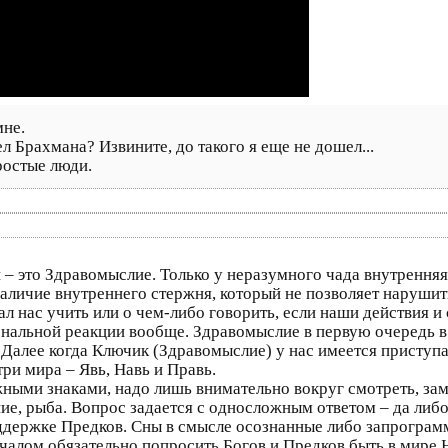
мне.
л Брахмана? Извините, до такого я еще не дошел...
ростые люди.
– это Здравомыслие. Только у неразумного чада внутренняя
аличие внутреннего стержня, который не позволяет нарушит
ал нас учить или о чем-либо говорить, если наши действия 
ональной реакции вообще. Здравомыслие в первую очередь в
! Далее когда Ключик (Здравомыслие) у нас имеется присту
три мира – Явь, Навь и Правь.
ыми знаками, надо лишь внимательно вокруг смотреть, заме
ние, рыба. Вопрос задается с односложным ответом – да либо
оддержке Предков. Сны в смысле осознанные либо запрограм
началом обязательно попросить Богов и Предков быть в мире