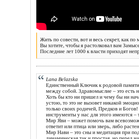
Жить по совести, вот и весь секрет, как по 
Вы хотите, чтобы я растолковал вам Замысе
Последние лет 1000 к власти приходят неп
Laпа Belazska
Единственный Ключик к родовой памяти 
между собой. Здравомыслие – это есть н
Хоть бы кто ни пришел и чему бы ни нач
устою, то это не вызовет никакой эмоци
только своих родичей, Предков и Богов
инструменты у нас для этого имеются – 
Мир Яви – может помочь вам всевозможн
ответит или птица или зверь, либо расте
Мир Нави – это сны и медитация при п
динамическая так и простая, но перед 