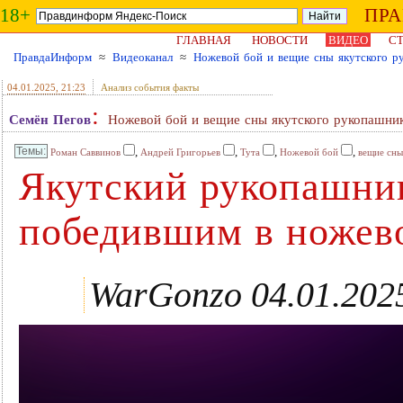
18+
ПР
ГЛАВНАЯ
НОВОСТИ
ВИДЕО
СТ
ПравдаИнформ
≈
Видеоканал
≈
Ножевой бой и вещие сны якутского р
04.01.2025
, 21:23
Анализ события факты
:
Семён Пегов
Ножевой бой и вещие сны якутского рукопашни
,
,
,
,
Роман Саввинов
Андрей Григорьев
Тута
Ножевой бой
вещие сны
Якутский рукопашник
победившим в ножев
WarGonzo 04.01.202