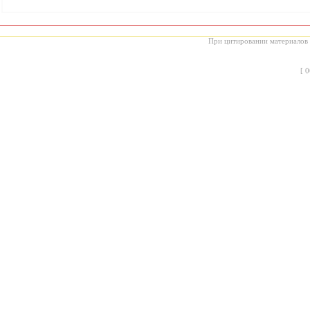
При цитировании материалов с
[
0