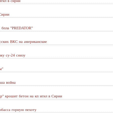
игил в сирии
Сирии
с бпла "PREDATOR"
сских ВКС на американские
ку су-24 снизу
м"
аша война
р" крошит бетон на кп игил в Сирии
нбасса горную пехоту