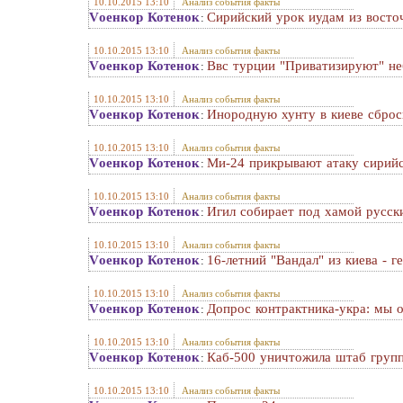
10.10.2015 13:10
Анализ события факты
Vоенкор Котенок
Сирийский урок иудам из восто
:
10.10.2015 13:10
Анализ события факты
Vоенкор Котенок
Ввс турции "Приватизируют" не
:
10.10.2015 13:10
Анализ события факты
Vоенкор Котенок
Инородную хунту в киеве сброс
:
10.10.2015 13:10
Анализ события факты
Vоенкор Котенок
Ми-24 прикрывают атаку сирийс
:
10.10.2015 13:10
Анализ события факты
Vоенкор Котенок
Игил собирает под хамой русск
:
10.10.2015 13:10
Анализ события факты
Vоенкор Котенок
16-летний "Вандал" из киева - 
:
10.10.2015 13:10
Анализ события факты
Vоенкор Котенок
Допрос контрактника-укра: мы о
:
10.10.2015 13:10
Анализ события факты
Vоенкор Котенок
Каб-500 уничтожила штаб групп
:
10.10.2015 13:10
Анализ события факты