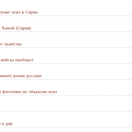
пункт игил в Сирии
д Хамой (Сирия)
от пьянства
 войска наоборот
омните резню русских
й флотилии по объектам игил
 в днр