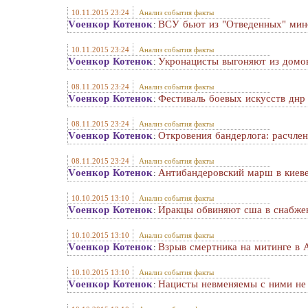
10.11.2015 23:24
Анализ события факты
Vоенкор Котенок
ВСУ бьют из "Отведенных" мин
:
10.11.2015 23:24
Анализ события факты
Vоенкор Котенок
Укронацисты выгоняют из домо
:
08.11.2015 23:24
Анализ события факты
Vоенкор Котенок
Фестиваль боевых искусств днр
:
08.11.2015 23:24
Анализ события факты
Vоенкор Котенок
Откровения бандерлога: расчлен
:
08.11.2015 23:24
Анализ события факты
Vоенкор Котенок
Антибандеровский марш в киев
:
10.10.2015 13:10
Анализ события факты
Vоенкор Котенок
Иракцы обвиняют сша в снабже
:
10.10.2015 13:10
Анализ события факты
Vоенкор Котенок
Взрыв смертника на митинге в 
:
10.10.2015 13:10
Анализ события факты
Vоенкор Котенок
Нацисты невменяемы с ними не
: