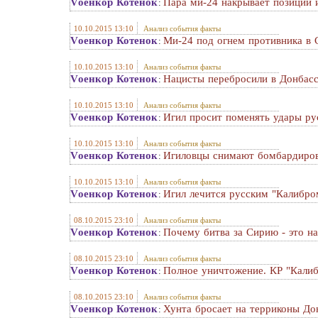
Vоенкор Котенок
Пара ми-24 накрывает позиции 
:
10.10.2015 13:10
Анализ события факты
Vоенкор Котенок
Ми-24 под огнем противника в 
:
10.10.2015 13:10
Анализ события факты
Vоенкор Котенок
Нацисты перебросили в Донбас
:
10.10.2015 13:10
Анализ события факты
Vоенкор Котенок
Игил просит поменять удары ру
:
10.10.2015 13:10
Анализ события факты
Vоенкор Котенок
Игиловцы снимают бомбардиров
:
10.10.2015 13:10
Анализ события факты
Vоенкор Котенок
Игил лечится русским "Калибро
:
08.10.2015 23:10
Анализ события факты
Vоенкор Котенок
Почему битва за Сирию - это н
:
08.10.2015 23:10
Анализ события факты
Vоенкор Котенок
Полное уничтожение. КР "Калиб
:
08.10.2015 23:10
Анализ события факты
Vоенкор Котенок
Хунта бросает на терриконы До
: