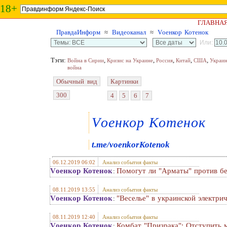
18+
ГЛАВНА
ПравдаИнформ
≈
Видеоканал
≈
Vоенкор Котенок
Или:
Тэги:
,
,
,
,
,
Война в Сирии
Кризис на Украине
Россия
Китай
США
Украи
война
Обычный вид
Картинки
300
4
5
6
7
Vоенкор Котенок
t.me/voenkorKotenok
06.12.2019 06:02
Анализ события факты
Vоенкор Котенок
Помогут ли "Арматы" против бе
:
08.11.2019 13:55
Анализ события факты
Vоенкор Котенок
"Веселье" в украинской электри
:
08.11.2019 12:40
Анализ события факты
Vоенкор Котенок
Комбат "Призрака": Отступить
: