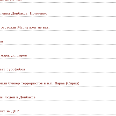
ления Донбасса. Поименно
отстояли Мариуполь не взят
ты
 млрд. долларов
рает русофобов
и бункер террористов в н.п. Дараа (Сирия)
ы людей в Донбассе
лет за ДНР