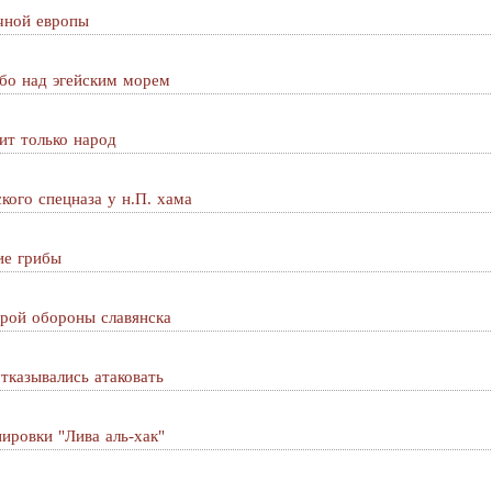
чной европы
бо над эгейским морем
ит только народ
кого спецназа у н.П. хама
ие грибы
герой обороны славянска
тказывались атаковать
ировки "Лива аль-хак"