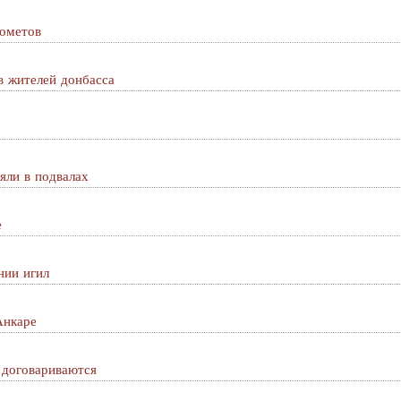
ометов
в жителей донбасса
яли в подвалах
е
нии игил
Анкаре
 договариваются