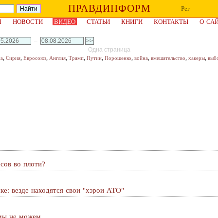
ПРАВДИНФОРМ
Рег
Я
НОВОСТИ
ВИДЕО
СТАТЬИ
КНИГИ
КОНТАКТЫ
О СА
–
Одна страница
,
,
,
,
,
,
,
,
,
,
на
Сирия
Евросоюз
Англия
Трамп
Путин
Порошенко
война
вмешательство
хакеры
выб
сов во плоти?
чке: везде находятся свои "хэрои АТО"
 мы не можем