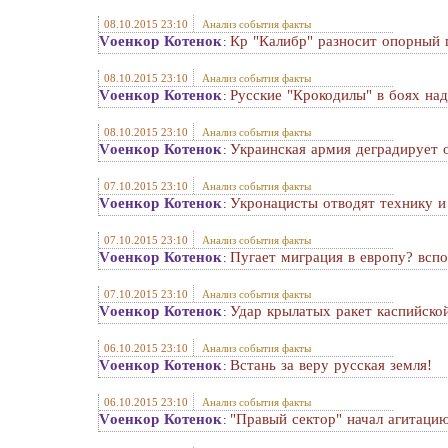
08.10.2015 23:10
Анализ события факты
Vоенкор Котенок
Кр "Калибр" разносит опорный 
:
08.10.2015 23:10
Анализ события факты
Vоенкор Котенок
Русские "Крокодилы" в боях на
:
08.10.2015 23:10
Анализ события факты
Vоенкор Котенок
Украинская армия деградирует 
:
07.10.2015 23:10
Анализ события факты
Vоенкор Котенок
Укронацисты отводят технику и
:
07.10.2015 23:10
Анализ события факты
Vоенкор Котенок
Пугает миграция в европу? всп
:
07.10.2015 23:10
Анализ события факты
Vоенкор Котенок
Удар крылатых ракет каспийско
:
06.10.2015 23:10
Анализ события факты
Vоенкор Котенок
Встань за веру русская земля!
:
06.10.2015 23:10
Анализ события факты
Vоенкор Котенок
"Правый сектор" начал агитацию
: