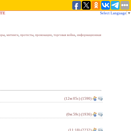
ЙТЕ
Select Language
▼
,
,
,
,
,
оры
митинги
протесты
провокации
торговая война
информационная
(12м:05с)
(1590)
(0м:59с)
(1936)
(11:18)
(2232)