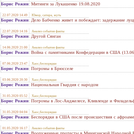
Борис Рожин
Митинги за Лукашенко 19.08.2020
:
22.07.2020 14:49
Юмор, сатира, жуть
Борис Рожин
Дело Бабченко живет и побеждает: задержание луц
:
22.07.2020 14:16
Анализ события факты
Борис Рожин
Другой Сянган
:
14.06.2020 21:00
Анализ события факты
Борис Рожин
Война с памятниками Конфедерации в США (13.06
:
07.06.2020 23:47
Хаос,беспорядки
Борис Рожин
Погромы в Брюсселе
:
03.06.2020 20:30
Хаос,беспорядки
Борис Рожин
Национальная Гвардия с народом
:
31.05.2020 05:52
Хаос,беспорядки
Борис Рожин
Погромы в Лос-Анджелесе, Кливленде и Филадель
:
31.05.2020 04:04
Хаос,беспорядки
Борис Рожин
Беспорядки в США после происшествия с афроам
:
01.05.2020 16:17
Анализ события факты
Борис Рожин
Вооруженные протесты в Мичиганской Народной Р
: