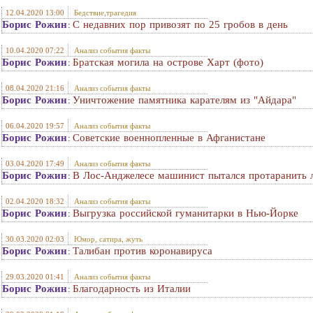
12.04.2020 13:00
Бедствие,трагедия
Борис Рожин
С недавних пор привозят по 25 гробов в день
:
10.04.2020 07:22
Анализ события факты
Борис Рожин
Братская могила на острове Харт (фото)
:
08.04.2020 21:16
Анализ события факты
Борис Рожин
Уничтожение памятника карателям из "Айдара"
:
06.04.2020 19:57
Анализ события факты
Борис Рожин
Советские военнопленные в Афганистане
:
03.04.2020 17:49
Анализ события факты
Борис Рожин
В Лос-Анджелесе машинист пытался протаранить 
:
02.04.2020 18:32
Анализ события факты
Борис Рожин
Выгрузка российской гуманитарки в Нью-Йорке
:
30.03.2020 02:03
Юмор, сатира, жуть
Борис Рожин
Талибан против коронавируса
:
29.03.2020 01:41
Анализ события факты
Борис Рожин
Благодарность из Италии
: