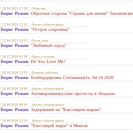
28.04.2021 17:38
Общество
Борис Рожин
Обратная сторона "Страны для жизни" Тихановско
:
23.04.2021 15:31
Анализ события факты
Борис Рожин
"Остров сокровищ"
:
23.04.2021 13:13
Песня, клип
Борис Рожин
"Любимый город"
:
30.12.2020 01:56
Наука и техника
Борис Рожин
Do You Love Me?
:
05.10.2020 15:31
Военные действия
Борис Рожин
Бомбардировка Степанакерта. 04.10.2020
:
20.09.2020 10:49
Анализ события факты
Борис Рожин
Антикоронавирусные протесты в Лондоне.
:
20.09.2020 00:44
Анализ события факты
Борис Рожин
Задержания на "Блестящем марше"
:
19.09.2020 22:14
Анализ события факты
Борис Рожин
"Блестящий марш" в Минске
: