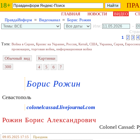
18+
ПР
ГЛАВНАЯ
НОВОСТИ
ВИДЕО
СТ
ПравдаИнформ
≈
Видеоканал
≈
Борис Рожин
Или:
–
Стран
1
2
3
4
Тэги:
,
,
,
,
,
,
,
Война в Сирии
Кризис на Украине
Россия
Китай
США
Украина
Сирия
Евросоюз
,
,
провокации
торговая война
информационная война
Обычный вид
Картинки
300
4
5
6
7
Борис Рожин
Севастополь
colonelcassad.livejournal.com
Рожин Борис Александрович
Colonel Cassad: 
09.05.2025 17:15
Праздник