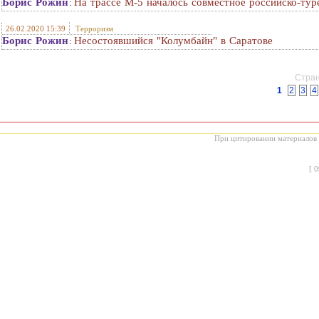
Борис Рожин
На трассе М-5 началось совместное российско-тур
:
26.02.2020 15:39
Терроризм
Борис Рожин
Несостоявшийся "Колумбайн" в Саратове
:
Стран
1
2
3
4
При цитировании материалов с
[
0