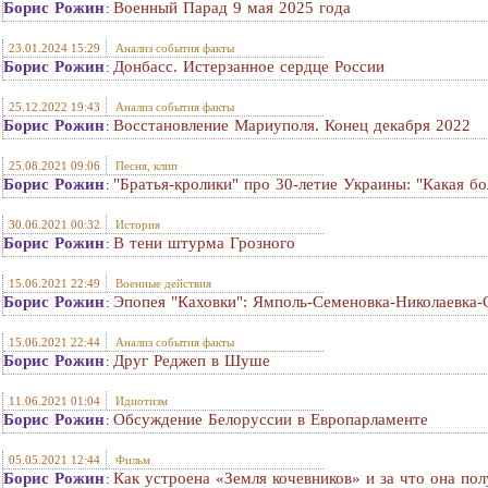
Борис Рожин
Военный Парад 9 мая 2025 года
:
23.01.2024 15:29
Анализ события факты
Борис Рожин
Донбасс. Истерзанное сердце России
:
25.12.2022 19:43
Анализ события факты
Борис Рожин
Восстановление Мариуполя. Конец декабря 2022
:
25.08.2021 09:06
Песня, клип
Борис Рожин
"Братья-кролики" про 30-летие Украины: "Какая бо
:
30.06.2021 00:32
История
Борис Рожин
В тени штурма Грозного
:
15.06.2021 22:49
Военные действия
Борис Рожин
Эпопея "Каховки": Ямполь-Семеновка-Николаевка-
:
15.06.2021 22:44
Анализ события факты
Борис Рожин
Друг Реджеп в Шуше
:
11.06.2021 01:04
Идиотизм
Борис Рожин
Обсуждение Белоруссии в Европарламенте
:
05.05.2021 12:44
Фильм
Борис Рожин
Как устроена «Земля кочевников» и за что она по
: