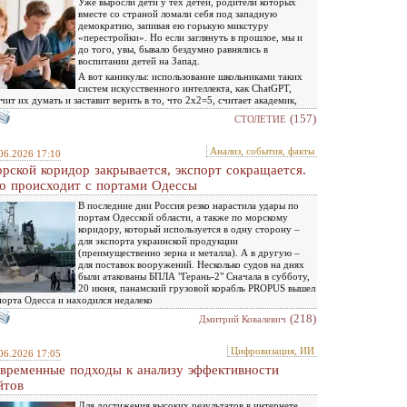
Уже выросли дети у тех детей, родители которых
вместе со страной ломали себя под западную
демократию, запивая ею горькую микстуру
«перестройки». Но если заглянуть в прошлое, мы и
до того, увы, бывало бездумно равнялись в
воспитании детей на Запад.
А вот каникулы: использование школьниками таких
систем искусственного интеллекта, как ChatGPT,
чит их думать и заставит верить в то, что 2х2=5, считает академик,
(157)
СТОЛЕТИЕ
Анализ, события, факты
06.2026 17:10
рской коридор закрывается, экспорт сокращается.
о происходит с портами Одессы
В последние дни Россия резко нарастила удары по
портам Одесской области, а также по морскому
коридору, который используется в одну сторону –
для экспорта украинской продукции
(преимущественно зерна и металла). А в другую –
для поставок вооружений. Несколько судов на днях
были атакованы БПЛА "Герань-2" Сначала в субботу,
20 июня, панамский грузовой корабль PROPUS вышел
порта Одесса и находился недалеко
(218)
Дмитрий Ковалевич
Цифровизация, ИИ
06.2026 17:05
временные подходы к анализу эффективности
йтов
Для достижения высоких результатов в интернете