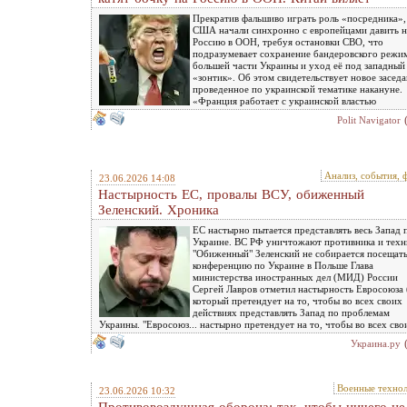
Прекратив фальшиво играть роль «посредника»,
США начали синхронно с европейцами давить н
Россию в ООН, требуя остановки СВО, что
подразумевает сохранение бандеровского режи
большей части Украины и уход её под западный
«зонтик». Об этом свидетельствует новое заседа
проведенное по украинской тематике накануне.
«Франция работает с украинской властью
Polit Navigator
Анализ, события, 
23.06.2026 14:08
Настырность ЕС, провалы ВСУ, обиженный
Зеленский. Хроника
ЕС настырно пытается представлять весь Запад 
Украине. ВС РФ уничтожают противника и техн
"Обиженный" Зеленский не собирается посещат
конференцию по Украине в Польше Глава
министерства иностранных дел (МИД) России
Сергей Лавров отметил настырность Евросоюза 
который претендует на то, чтобы во всех своих
действиях представлять Запад по проблемам
Украины. "Евросоюз... настырно претендует на то, чтобы во всех сво
Украина.ру
Военные техно
23.06.2026 10:32