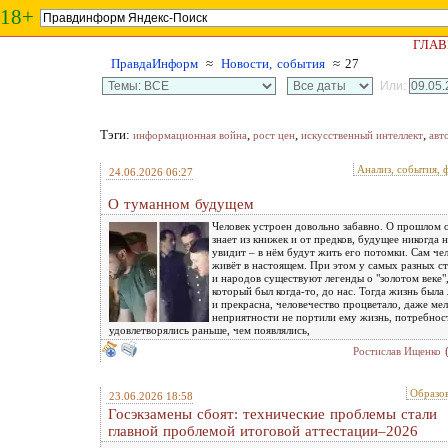
18+
ГЛАВ
ПравдаИнформ
≈
Новости, события
≈ 27
Или:
Тэги:
,
,
,
информационная война
рост цен
искусственный интеллект
авт
Анализ, события, 
24.06.2026 06:27
О туманном будущем
Человек устроен довольно забавно. О прошлом 
знает из книжек и от предков, будущее никогда н
увидит – в нём будут жить его потомки. Сам че
живёт в настоящем. При этом у самых разных с
и народов существуют легенды о "золотом веке"
который был когда-то, до нас. Тогда жизнь была 
и прекрасна, человечество процветало, даже ме
неприятности не портили ему жизнь, потребнос
удовлетворялись раньше, чем появлялись,
Ростислав Ищенко
Образо
23.06.2026 18:58
Госэкзамены сбоят: технические проблемы стали
главной проблемой итоговой аттестации–2026