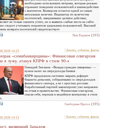
необходимо использовать метрики, которые реально
отражают поведение пользователей и взаимодействие
с контентом. Конверсия остается одной из самых
актуальных величин. Индикатор по количеству
посетителей, завершивших целевое действие,
воляет не только оценить успех, но и выявить слабые места на сайте.
же следует учитывать показатели удержания пользователей. Высокий
вень возврата посетителей свидетельствует
(103)
Ник Раданов
Анализ, события, факты
06.2026 14:25
израк «семибанкирщины»: Финансовая олигархия
ла в лужу, атакуя КПРФ в стиле 90-х
Геннадий Зюганов: «Вклады граждан священны» —
нужен налог на сверхдоходы банков
КПРФ предложила системно закрыть дефицит
бюджета деньгами, собираемыми со сверхдоходов
финансового сектора, а не с простых россиян.
Разработанный партией законопроект уже направлен
на отзыв в правительство. Финансовая олигархия,
спасая себя, перешла в медийную контратаку в стиле
х,
(195)
Свободная Пресса
Анализ, события, факты
06.2026 14:12
ост, виляющий Западом