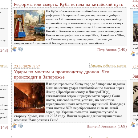
Ис
Реформы или смерть: Куба встала на китайский путь
к 
На Кубе объявлены масштабнейшие экономические
а
реформы. На прошлой неделе парламент одобрил
пакет из 176 законов — и теперь на острове пойдут
по китайскому и вьетнамскому пути, то есть начнут
строить рыночную экономику. Социалистические
ного
Китай и Вьетнам вступили на него уже очень давно:
Пекин начал реформы в конце 70-х, Ханой — в 90-е,
а в Гаване тянули до последнего. Точнее, до
силу
американской топливной блокады и ультиматума: меняйтесь
вое
в о
(140)
Петр Акопов
(243)
логии
Анализ, события, факты
23.06.2026 09:57
23.
Удары по мостам и производству дронов. Что
За
происходит в Запорожье
В подконтрольном Киеву городе Запорожье недавно
были нанесены удары авиабомбами по мостам через
всем:
Днепр (Преображенскому и ДнепроГЭСу),
связывающим левую и правую части города Сами
ьма
мосты, как сообщается, устояли, но логистика
передвижений пока остается нарушенной. Благодаря
ий на
этим мостам ВСУ перебрасывают силы на левый
ии на
берег, где Украина пытается "контрнаступать" в
ных
— н
сторону Крыма, как и в 2023 году. Власти закрыли для посещения также
делей
пер
комплекс "Запорожская Сечь"
(169)
Дмитрий Ковалевич
(149)