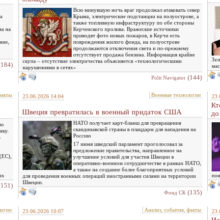
Всю минувшую ночь враг продолжал атаковать север
а
Крыма, электрические подстанции на полуострове, а
также топливную инфраструктуру по обе стороны
ма на
Керченского пролива. Вражеские источники
приводят фото новых пожаров, в Керчи есть
ние,
повреждения жилого фонда, на полуострове
продолжаются отключения света и по-прежнему
отсутствует продажа бензина. Информация крайне
Зел
скупа – отсутствие электричества объясняется «технологическими
(184)
ма
нарушениями в сетях»
(144)
Polit Navigator
факты
Военные технологии
23.06.2026 14:04
23.
Кт
Швеция превратилась в военный придаток США
до
НАТО получает карт-бланш для превращения
по
скандинавской страны в плацдарм для нападения на
ику.
Россию
ь
17 июня шведский парламент проголосовал за
предложение правительства, направленное на
(ЕС),
улучшение условий для участия Швеции в
оперативно-военном сотрудничестве в рамках НАТО,
а также на создание более благоприятных условий
их
поя
для проведения военных операций иностранными силами на территории
Швеции.
(151)
(135)
Фонд СК
логии
Анализ, события, факты
23.06.2026 10:07
23.