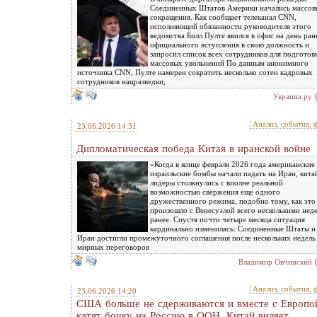
Соединенных Штатов Америки начались массов
сокращения. Как сообщает телеканал CNN,
исполняющий обязанности руководителя этого
ведомства Билл Пулте явился в офис на день ра
официального вступления в свою должность и
запросил список всех сотрудников для подготов
массовых увольнений По данным анонимного
источника CNN, Пулте намерен сократить несколько сотен кадровых
сотрудников нацразведки,
Украина.ру
Анализ, события, 
23.06.2026 14:31
Дипломатическая победа Китая в иранской войне
«Когда в конце февраля 2026 года американские
израильские бомбы начали падать на Иран, кита
лидеры столкнулись с вполне реальной
возможностью свержения еще одного
дружественного режима, подобно тому, как это
произошло с Венесуэлой всего несколькими нед
ранее. Спустя почти четыре месяца ситуация
кардинально изменилась: Соединенные Штаты и
Иран достигли промежуточного соглашения после нескольких недель
мирных переговоров
Владимир Овчинский
Анализ, события, 
23.06.2026 14:20
США больше не сдерживаются и вместе с Европо
катят бочку на Россию в ООН. Китай виляет