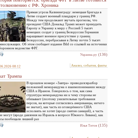
тория повторяется: бригада ФРГ в Литве готовится
столкновению с РФ. Хроника
Прямая угроза Калининграду: немецкая бригада в
Литве создает военный плацдарм у границ РФ.
Между тем продолжают звучать прогнозы, что
президент США Дональд Трамп может принудить
Европу и Украину к миру с Россией 5 тысяч
немецких солдат у границ Белоруссии Германия
наращивает военное присутствие у границ
Белоруссии, перебрасывая в Литву почти 5 тысяч
ннослужащих. Об этом сообщает издание Bild со ссылкой на источники
боронном ведомстве ФРГ.
(136)
Украина.ру
Анализ, события, факты
06.2026 08:12
кат Трампа
В прошлом номере «Завтра» приводилсяразбор
положений меморандума о взаимопонимании между
США и Ираном. Говорилось о том, как сама
структура меморандума ни к чему стороны не
обязывает (поэтому унизительные требования
персов, на которые согласились американцы, ничего
не значат), как часть из оговорённого США
исполнять не хотят (вроде снятия санкций), а часть
е могут (вроде давления на Израиль в вопросе Южного Ливана), как
сы пообещали лишний раз
(135)
Илья Титов