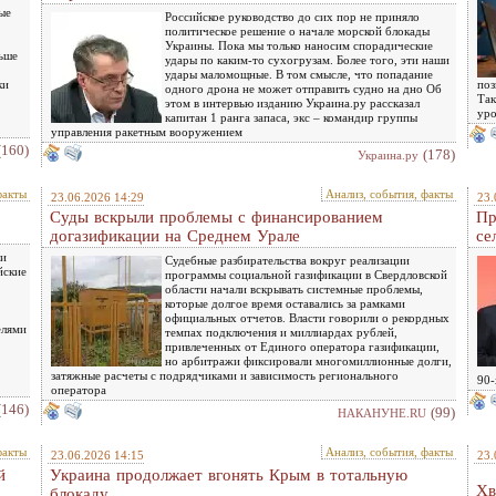
ые
Российское руководство до сих пор не приняло
политическое решение о начале морской блокады
Украины. Пока мы только наносим спорадические
ньше
удары по каким-то сухогрузам. Более того, эти наши
удары маломощные. В том смысле, что попадание
ки
поз
одного дрона не может отправить судно на дно Об
Так
этом в интервью изданию Украина.ру рассказал
уро
капитан 1 ранга запаса, экс – командир группы
управления ракетным вооружением
(160)
(178)
Украина.ру
факты
Анализ, события, факты
23.06.2026 14:29
23.
Суды вскрыли проблемы с финансированием
Пр
догазификации на Среднем Урале
се
 и
Судебные разбирательства вокруг реализации
йские
программы социальной газификации в Свердловской
области начали вскрывать системные проблемы,
которые долгое время оставались за рамками
официальных отчетов. Власти говорили о рекордных
елями
темпах подключения и миллиардах рублей,
привлеченных от Единого оператора газификации,
но арбитражи фиксировали многомиллионные долги,
затяжные расчеты с подрядчиками и зависимость регионального
90-
оператора
(146)
(99)
НАКАНУНЕ.RU
факты
Анализ, события, факты
23.06.2026 14:15
23.
й
Украина продолжает вгонять Крым в тотальную
Хв
блокаду