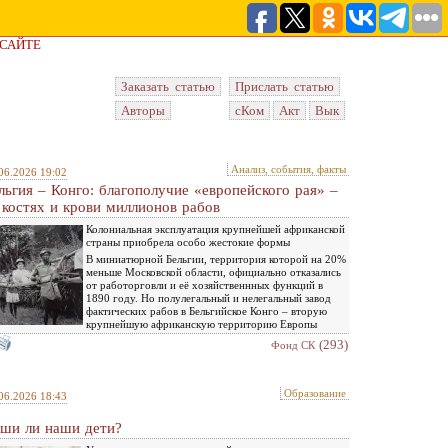
 САЙТЕ
Заказать статью
Прислать статью
Авторы
сКом
Акт
Вык
Анализ, события, факты
06.2026 19:02
льгия – Конго: благополучие «европейского рая» –
 костях и крови миллионов рабов
Колониальная эксплуатация крупнейшей африканской
страны приобрела особо жестокие формы
В миниатюрной Бельгии, территория которой на 20%
меньше Московской области, официально отказались
от работорговли и её хозяйственнных функций в
1890 году. Но полулегальный и нелегальный завод
фактических рабов в Бельгийское Конго – вторую
крупнейшую африканскую территорию Европы
(293)
Фонд СК
Образование
06.2026 18:43
ши ли наши дети?