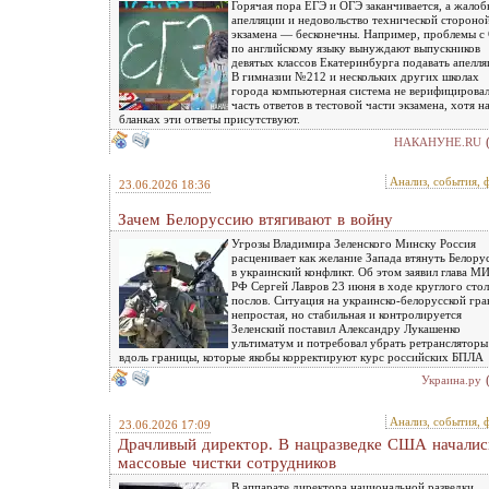
Горячая пора ЕГЭ и ОГЭ заканчивается, а жалоб
апелляции и недовольство технической стороно
экзамена — бесконечны. Например, проблемы с
по английскому языку вынуждают выпускников
девятых классов Екатеринбурга подавать апелля
В гимназии №212 и нескольких других школах
города компьютерная система не верифицирова
часть ответов в тестовой части экзамена, хотя н
бланках эти ответы присутствуют.
НАКАНУНЕ.RU
Анализ, события, 
23.06.2026 18:36
Зачем Белоруссию втягивают в войну
Угрозы Владимира Зеленского Минску Россия
расценивает как желание Запада втянуть Белор
в украинский конфликт. Об этом заявил глава М
РФ Сергей Лавров 23 июня в ходе круглого стол
послов. Ситуация на украинско-белорусской гр
непростая, но стабильная и контролируется
Зеленский поставил Александру Лукашенко
ультиматум и потребовал убрать ретрансляторы
вдоль границы, которые якобы корректируют курс российских БПЛА
Украина.ру
Анализ, события, 
23.06.2026 17:09
Драчливый директор. В нацразведке США началис
массовые чистки сотрудников
В аппарате директора национальной разведки