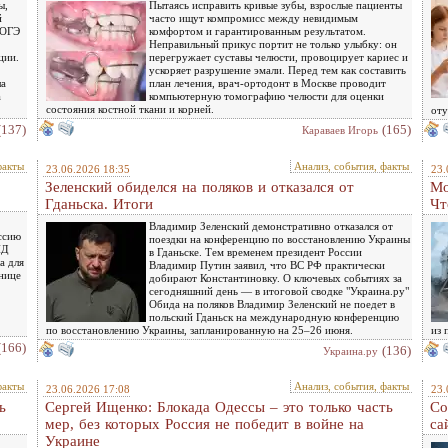
ы,
Пытаясь исправить кривые зубы, взрослые пациенты
й
часто ищут компромисс между невидимым
 ОГЭ
комфортом и гарантированным результатом.
Неправильный прикус портит не только улыбку: он
ции.
перегружает суставы челюсти, провоцирует кариес и
ускоряет разрушение эмали. Перед тем как составить
ла
план лечения, врач-ортодонт в Москве проводит
а
компьютерную томографию челюсти для оценки
состояния костной ткани и корней.
оту
(137)
(165)
Караваев Игорь
факты
Анализ, события, факты
23.06.2026 18:35
23.
Зеленский обиделся на поляков и отказался от
Мо
Гданьска. Итоги
Чт
Владимир Зеленский демонстративно отказался от
уссию
поездки на конференцию по восстановлению Украины
ИД
в Гданьске. Тем временем президент России
а для
Владимир Путин заявил, что ВС РФ практически
анице
добирают Константиновку. О ключевых событиях за
сегодняшний день — в итоговой сводке "Украина.ру"
Обида на поляков Владимир Зеленский не поедет в
польский Гданьск на международную конференцию
по восстановлению Украины, запланированную на 25–26 июня.
из 
(166)
(136)
Украина.ру
факты
Анализ, события, факты
23.06.2026 17:08
23.
ь
Сергей Ищенко: Блокада Одессы – это только часть
Со
мер, без которых Россия не победит в войне на
са
Украине