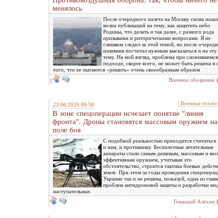
Противовоздушная оборона: так, чтобы ничего не
менялось
После очередного налета на Москву снова пошл
волна публикаций на тему, как защитить небо
Родины, что делать и так далее, с разного рода
призывами и риторическими вопросами. Я не
слишком следил за этой темой, но после очеред
излияния посчитал нужным высказаться и на эту
тему. На мой взгляд, проблема при сложившемся
подходе, скорее всего, не может быть решена в 
того, что ее пытаются «решить» очень своеобразным образом
Военное обозрение
1
Военные техно
23.06.2026 09:58
В зоне спецоперации исчезает понятие "линия
фронта". Дроны становятся массовым оружием на
поле боя
С подобной реальностью приходится считаться 
и нам, и противнику. Беспилотные летательные
аппараты стали самым дешевым, массовым и вес
эффективным оружием, учитывая это
обстоятельство, строится тактика боевых действ
земле. При этом за годы проведения спецоперац
Украине так и не решена, пожалуй, одна из глав
проблем антидроновой защиты и разработки мо
наступательных
Геннадий Алёхин