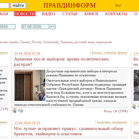
ПРАВДИНФОРМ
Рег
НАЯ
НОВОСТИ
ВИДЕО
СТАТЬИ
КНИГИ
КОНТАКТЫ
О
–
,
,
,
,
,
,
орское право
Трамп
Путин
Зеленский
Украина
русский язык
терроризм
факты
Анализ, события, факты
24.06.2026 05:56
23.
Армения после выборов: время политических
Бе
расправ?
на
он
Досрочные парламентские выборы в интересах
е
режима Пашиняна не исключены
ловек
Окончательные итоги выборов в Национальное
тран
Собрание Республики Армения подведены: правящая
,
партия «Гражданский договор» Никола Пашиняна
легка
получила большинство, хотя и не конституционное.
лкие
Казалось бы, а страна, пережившая несколько месяцев
ти
ожесточённой предвыборной тряски, ожидала
периода относительной стабильности. Однако
(219)
(184)
Фонд СК
вание
Здоровье, медицина
23.06.2026 18:55
23.
Что лучше исправляет прикус: сравнительный обзор
На
брекетов, элайнеров и пластинок