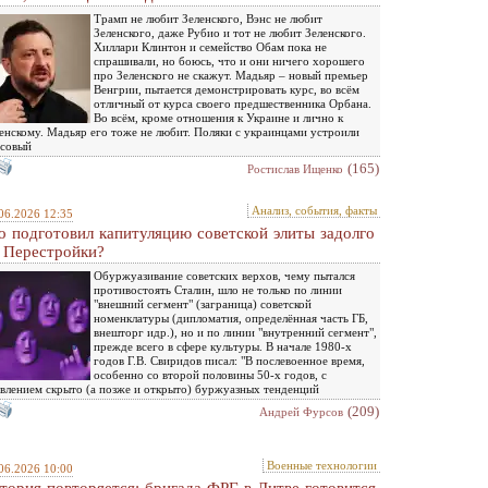
Трамп не любит Зеленского, Вэнс не любит
Зеленского, даже Рубио и тот не любит Зеленского.
Хиллари Клинтон и семейство Обам пока не
спрашивали, но боюсь, что и они ничего хорошего
про Зеленского не скажут. Мадьяр – новый премьер
Венгрии, пытается демонстрировать курс, во всём
отличный от курса своего предшественника Орбана.
Во всём, кроме отношения к Украине и лично к
енскому. Мадьяр его тоже не любит. Поляки с украинцами устроили
ссовый
(165)
Ростислав Ищенко
Анализ, события, факты
06.2026 12:35
о подготовил капитуляцию советской элиты задолго
 Перестройки?
Обуржуазивание советских верхов, чему пытался
противостоять Сталин, шло не только по линии
"внешний сегмент" (заграница) советской
номенклатуры (дипломатия, определённая часть ГБ,
внешторг идр.), но и по линии "внутренний сегмент",
прежде всего в сфере культуры. В начале 1980-х
годов Г.В. Свиридов писал: "В послевоенное время,
особенно со второй половины 50-х годов, с
влением скрыто (а позже и открыто) буржуазных тенденций
(209)
Андрей Фурсов
Военные технологии
06.2026 10:00