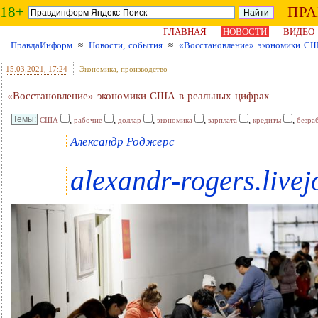
18+
ПР
ГЛАВНАЯ
НОВОСТИ
ВИДЕО
ПравдаИнформ
≈
Новости, события
≈
«Восстановление» экономики СШ
15.03.2021
, 17:24
Экономика, производство
«Восстановление» экономики США в реальных цифрах
,
,
,
,
,
,
США
рабочие
доллар
экономика
зарплата
кредиты
безра
Александр Роджерс
alexandr-rogers.live