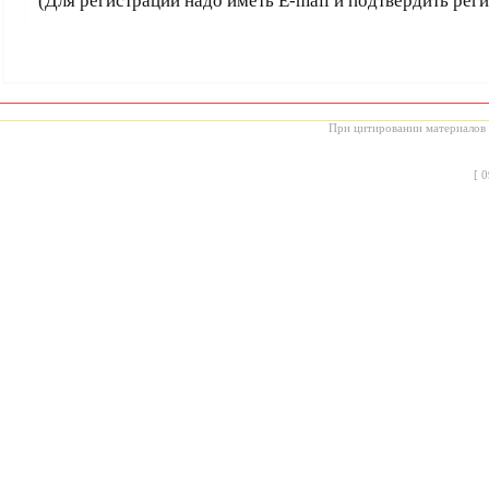
(Для регистрации надо иметь E-mail и подтвердить рег
При цитировании материалов с
[
0