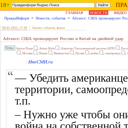
18+
ПР
ГЛАВНАЯ
НОВОСТИ
ВИДЕО
ПравдаИнформ
≈
Новости, события
≈
Advance: США провоцируют Рос
09.01.2022
, 17:36
Анализ, события, факты
Advance: США провоцируют Россию и Китай на двойной удар
,
,
,
Антун Роша
Antun Roša
Азиатско-Тихоокеанский регион (АТР)
Росс
,
,
,
,
,
,
,
Москва
Пекин
Вашингтон
Путин
война
газопровод
ИноСМИ.ru
— Убедить американцев
территории, самоопред
т.п.
– Нужно уже чтобы они
война на собственной 