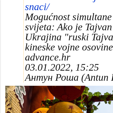
snaci/
Mogućnost simultane e
svijeta: Ako je Tajva
Ukrajina "ruski Tajva
kineske vojne osovine
advance.hr
03.01.2022, 15:25
Антун Роша (Antun 