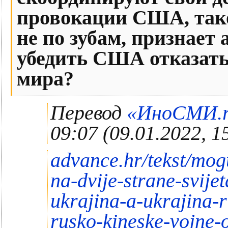
провокации США, так
не по зубам, признает
убедить США отказать
мира?
Перевод
«ИноСМИ.ru
09:07
(09.01.2022, 1
advance.hr/tekst/mog
na-dvije-strane-svije
ukrajina-a-ukrajina-r
rusko-kineske-vojne-o