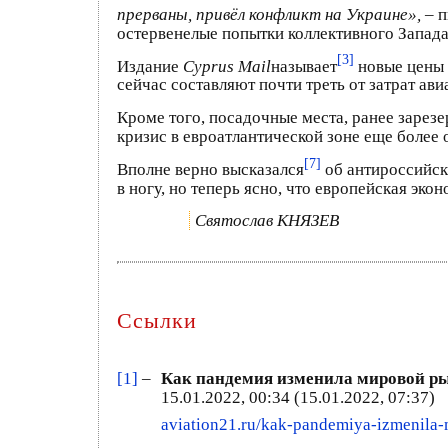
прерваны, привёл конфликт на Украине»,
– 
остервенелые попытки коллективного Запада
[3]
Издание
Cyprus Mail
называет
новые цены 
сейчас составляют почти треть от затрат ав
Кроме того, посадочные места, ранее зарез
кризис в евроатлантической зоне еще более 
[7]
Вполне верно высказался
об антироссийск
в ногу, но теперь ясно, что европейская эко
Святослав КНЯЗЕВ
Ссылки
[1]
–
Как пандемия изменила мировой ры
15.01.2022, 00:34 (15.01.2022, 07:37)
aviation21.ru/kak-pandemiya-izmenila-