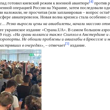
[4]
пад готовил киевский режим к военной авантюре
против р
оенной операцией России на Украине, затем последовали оди
ии наложили, не просчитав (или запланировав – вопрос оста
в сфере авиаперевозок. Новая волна кризиса стала особенно
с… Резко выросли цены на авиабилеты, начали массово от
е украинское издание «Страна.UA». В самом большом аэро
9 году.
«На грани коллапса также Схипхол в Амстердаме и
эропорты. Не обошли проблемы и авиахабы в Брюсселе и н
[5]
застрявших в очередях»,
– отмечает
издание.