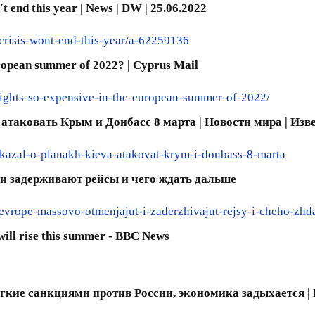
′t end this year | News | DW | 25.06.2022
-crisis-wont-end-this-year/a-62259136
uropean summer of 2022? | Cyprus Mail
ights-so-expensive-in-the-european-summer-of-2022/
таковать Крым и Донбасс 8 марта | Новости мира | Извес
skazal-o-planakh-kieva-atakovat-krym-i-donbass-8-marta
и задерживают рейсы и чего ждать дальше
vrope-massovo-otmenjajut-i-zaderzhivajut-rejsy-i-cheho-zhda
will rise this summer - BBC News
егкие санкциями против России, экономика задыхается |