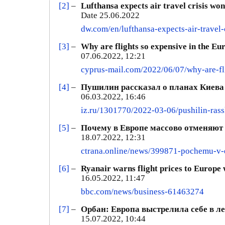
[2]
–
Lufthansa expects air travel crisis won
Date 25.06.2022
dw.com/en/lufthansa-expects-air-travel
[3]
–
Why are flights so expensive in the E
07.06.2022, 12:21
cyprus-mail.com/2022/06/07/why-are-fl
[4]
–
Пушилин рассказал о планах Киева а
06.03.2022, 16:46
iz.ru/1301770/2022-03-06/pushilin-ras
[5]
–
Почему в Европе массово отменяют 
18.07.2022, 12:31
ctrana.online/news/399871-pochemu-v-e
[6]
–
Ryanair warns flight prices to Europe 
16.05.2022, 11:47
bbc.com/news/business-61463274
[7]
–
Орбан: Европа выстрелила себе в л
15.07.2022, 10:44