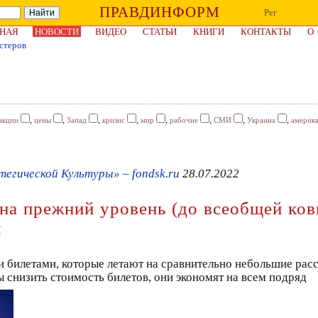
ПРАВДИНФОРМ
Рег
НАЯ
НОВОСТИ
ВИДЕО
СТАТЬИ
КНИГИ
КОНТАКТЫ
О
стеров
,
,
,
,
,
,
,
,
нкции
цены
Запад
кризис
мир
рабочие
СМИ
Украина
америк
егической Культуры» – fondsk.ru
28.07.2022
на прежний уровень (до всеобщей ков
я
 билетами, которые летают на сравнительно небольшие расс
ы снизить стоимость билетов, они экономят на всем подряд