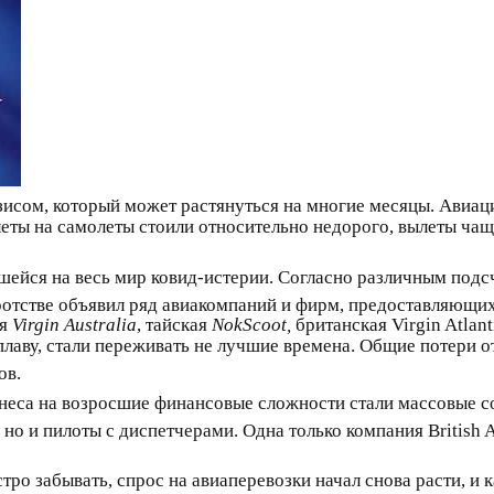
зисом, который может растянуться на многие месяцы. Авиац
леты на самолеты стоили относительно недорого, вылеты чащ
шейся на весь мир ковид-истерии. Согласно различным подс
отстве объявил ряд авиакомпаний и фирм, предоставляющих
ая
Virgin Australia
, тайская
NokScoot,
британская Virgin Atlant
плаву, стали переживать не лучшие времена. Общие потери о
ов.
знеса на возросшие финансовые сложности стали массовые 
но и пилоты с диспетчерами. Одна только компания British A
стро забывать, спрос на авиаперевозки начал снова расти, и 