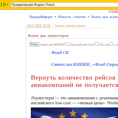
18+
ГЛАВ
ПравдаИнформ
≈
Новости, события
≈
Конец эры лоуко
28.07.2022
, 05:56
Анализ, события, факты
Конец эры лоукостеров
,
,
,
Святослав КНЯЗЕВ
Европейский Союз
Россия
са
Фонд СК
Святослав КНЯЗЕВ , «Фонд Страт
Вернуть количество рейсов 
авиакомпаний не получаетс
Лоукостеры — это авиакомпании c дешевыми
английского low cost — «низкая цена». Чтоб