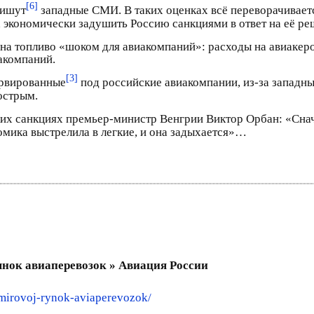
[6]
пишут
западные СМИ. В таких оценках всё переворачивается
 экономически задушить Россию санкциями в ответ на её ре
на топливо «шоком для авиакомпаний»: расходы на авиакеро
иакомпаний.
[3]
ервированные
под российские авиакомпании, из-за западны
острым.
их санкциях премьер-министр Венгрии Виктор Орбан: «Снача
номика выстрелила в легкие, и она задыхается»…
нок авиаперевозок » Авиация России
mirovoj-rynok-aviaperevozok/