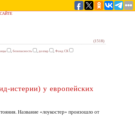
 САЙТЕ
(1518)
,
,
,
анцы
безопасность
доллар
Фонд СК
ид-истерии) у европейских
тояния. Название «лоукостер» произошло от