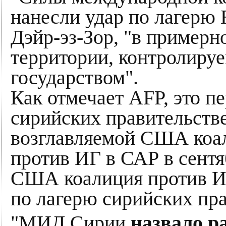
нанесли удар по лагерю
Дэйр-эз-Зор, "в примерн
территории, контролиру
государством".
Как отмечает AFP, это п
сирийских правительств
возглавляемой США коал
против ИГ в САР в сентя
США коалиция против ИГ
по лагерю сирийских пр
"МИД Сирии
назвало 