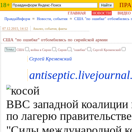
18+
ПР
ГЛАВНАЯ
НОВОСТИ
ВИДЕО
ПравдаИнформ
≈
Новости, события
≈
США "по ошибке" отбомбились п
07.12.2015
, 14:12
Анализ, события, факты
США "по ошибке" отбомбились по сирийской армии
,
,
,
,
США
война в Сирии
Сирия
"ошибки"
Сергей Кременский
Сергей Кременский
antiseptic.livejourna
ВВС западной коалиции
по лагерю правительств
"Силы международной к