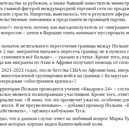
вительства за рубежом, а также бывший заместитель минист
ить главной фигурой международной торговой сети по прода
сило страсти. Напротив, выяснилось, что в результате афер
тельственные чиновники и представители правящей партии.
i bono?» получен, потому как выгодополучатель от «миграц
м вопросом – зачем в Варшаве опять начинают муссировать м
о попыток нелегального пересечения границы между Польше
ее 2 тыс. мигрантов пытались пересечь границу не в пунктах
 становится всё больше», – указано в статье. Кроме того, и
да как мигранты из Азии и Африки получают помощь от сило
в 2021-2022 годах, после бегства США из Афганистана, миг
многотысячной группировки войск на границе с Беларусью (к
 очередным «обострением кризиса»?
территории Польши проводятся учения «Квадрига-24» – сос
льское является полноправным участником. Кроме того, отмет
рналистам: «Я знаю, что это прозвучит ужасно, особенно д
 эпохи. Я не преувеличиваю», – добавил премьер Польши. «
действовать», – щёлкнул каблуками Туск.
дно, что в данном случае ответ на любимый вопрос Марка Т
окон которых хорошо виден Капитолийский холм.