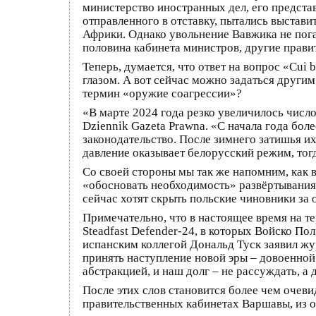
министерство иностранных дел, его предста
отправленного в отставку, пытались выстав
Африки. Однако увольнение Вавжика не пога
половина кабинета министров, другие прави
Теперь, думается, что ответ на вопрос «Cu
глазом. А вот сейчас можно задаться други
термин «оружие соагрессии»?
«В марте 2024 года резко увеличилось числ
Dziennik Gazeta Prawna. «С начала года бол
законодательство. После зимнего затишья их
давление оказывает белорусский режим, тог
Со своей стороны мы так же напомним, как 
«обосновать необходимость» развёртывания 
сейчас хотят скрыть польские чиновники за
Примечательно, что в настоящее время на 
Steadfast Defender-24, в которых Войско По
испанским коллегой Дональд Туск заявил жу
принять наступление новой эры – довоенной
абстракцией, и наш долг – не рассуждать, а 
После этих слов становится более чем очеви
правительственных кабинетах Варшавы, из 