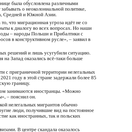
ранице была обусловлена различными
 забывать о неоколониальной политике,
а, Средней и Южной Азии.
то, что миграционная угроза идёт не со
ыты к диалогу во всех вопросах. Но наши
ароды – народы Польши и Прибалтики с
осов в конструктивном русле», – заявил в
ных решений и лишь усугубили ситуацию.
я на Запад оказались всё-таки больше
зти с приграничной территории нелегальных
2021 году в этой стране задержали более 85
скую границу.
есом занимаются иностранцы. «Можно
», – пояснил он.
зкой нелегальных мигрантов обычно
ругие люди, получившие вид на постоянное
тие как иностранных, так и польских
изами. В центре скандала оказалось