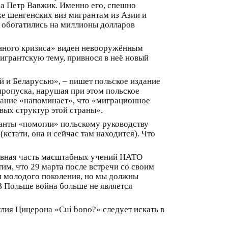
ра Петр Вавжик. Именно его, спешно
же шенгенских виз мигрантам из Азии и
ы обогатились на миллионы долларов
ионного кризиса» виден невооружённым
игрантскую тему, привнося в неё новый
й и Беларусью», – пишет польское издание
 пропуска, нарушая при этом польское
здание «напоминает», что «миграционное
вых структур этой страны».
ранты «помогли» польскому руководству
стати, она и сейчас там находится). Что
тавная часть масштабных учений НАТО
им, что 29 марта после встречи со своим
ля молодого поколения, но мы должны
В Польше война больше не является
улия Цицерона «Cui bono?» следует искать в