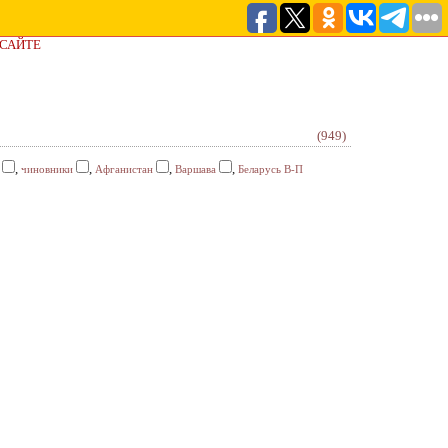
 САЙТЕ
(949)
,
,
,
,
чиновники
Афганистан
Варшава
Беларусь В-П