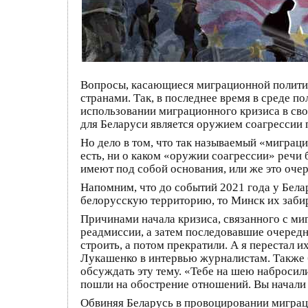
Вопросы, касающиеся миграционной политик
странами. Так, в последнее время в среде п
использовании миграционного кризиса в свои
для Беларуси является оружием соагрессии 
Но дело в том, что так называемый «миграц
есть, ни о каком «оружии соагрессии» речи 
имеют под собой основания, или же это оче
Напомним, что до событий 2021 года у Бела
белорусскую территорию, то Минск их забир
Причинами начала кризиса, связанного с миг
реадмиссии, а затем последовавшие очередн
строить, а потом прекратили. А я перестал 
Лукашенко в интервью журналистам. Также б
обсуждать эту тему. «Тебе на шею набросили
пошли на обострение отношений. Вы начали 
Обвиняя Беларусь в провоцировании миграц