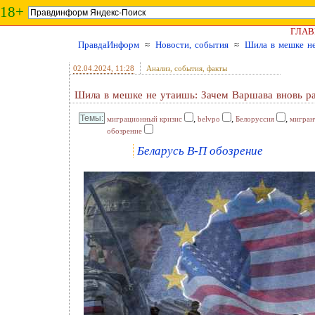
18+
ГЛАВ
ПравдаИнформ
≈
Новости, события
≈
Шила в мешке не
02.04.2024
, 11:28
Анализ, события, факты
Шила в мешке не утаишь: Зачем Варшава вновь р
,
,
,
миграционный кризис
belvpo
Белоруссия
мигран
обозрение
Беларусь В-П обозрение