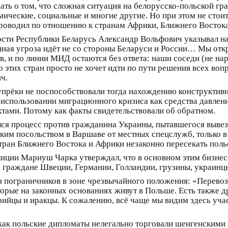
ать о том, что сложная ситуация на белорусско-польской г
ические, социальные и многие другие. Но при этом не стоит
проводил по отношению к странам Африки, Ближнего Восток
ости Республики Беларусь Александр Вольфович указывал на 
ная угроза идёт не со стороны Беларуси и России… Мы откр
, и по линии МИД остаются без ответа: наши соседи (не н
о этих стран просто не хочет идти по пути решения всех вопр
ч.
 упрёки не поспособствовали тогда нахождению конструктив
 использовании миграционного кризиса как средства давлени
тами. Потому как факты свидетельствовали об обратном.
ялся процесс против гражданина Украины, пытавшегося выве
им посольством в Варшаве от местных спецслужб, только в 
тран Ближнего Востока и Африки незаконно пересекать поль
олиции Мариуш Чарка утверждал, что в основном этим бизн
 граждане Швеции, Германии, Голландии, грузины, украинцы
из пограничников в зоне чрезвычайного положения: «Перево
орые на законных основаниях живут в Польше. Есть также д
рийцы и иракцы. К сожалению, всё чаще мы видим здесь учас
ак польские дипломаты нелегально торговали шенгенскими в