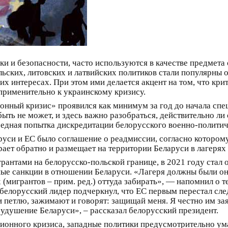
и и безопасности, часто используются в качестве предмет
ольских, литовских и латвийских политиков стали популярны 
х интересах. При этом ими делается акцент на том, что кри
применительно к украинскому кризису.
ионный кризис» проявился как минимум за год до начала спе
быть не может, и здесь важно разобраться, действительно л
редная попытка дискредитации белорусского военно-политич
руси и ЕС было соглашение о реадмиссии, согласно которому
ает обратно и размещает на территории Беларуси в лагерях
рантами на белорусско-польской границе, в 2021 году стал 
ые санкции в отношении Беларуси. «Лагеря должны были они
их (мигрантов – прим. ред.) оттуда забирать», — напомнил о
елорусский лидер подчеркнул, что ЕС первым перестал следо
 петлю, зажимают и говорят: защищай меня. Я честно им заяв
удушение Беларуси», – рассказал белорусский президент.
ионного кризиса, западные политики предусмотрительно ум