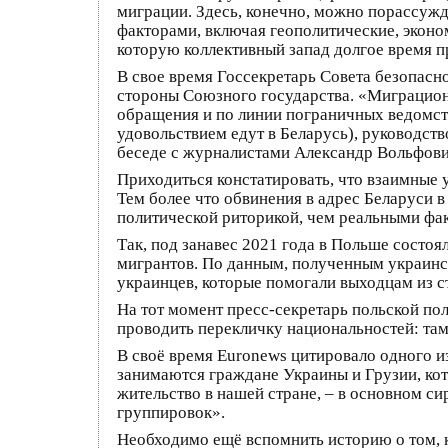
миграции. Здесь, конечно, можно порассужд
факторами, включая геополитические, эконом
которую коллективный запад долгое время 
В свое время Госсекретарь Совета безопасн
стороны Союзного государства. «Миграцион
обращения и по линии пограничных ведомств
удовольствием едут в Беларусь), руководств
беседе с журналистами Александр Вольфови
Приходиться констатировать, что взаимные
Тем более что обвинения в адрес Беларуси в
политической риторикой, чем реальными фак
Так, под занавес 2021 года в Польше состо
мигрантов. По данным, полученным украинск
украинцев, которые помогали выходцам из с
На тот момент пресс-секретарь польской п
проводить перекличку национальностей: там
В своё время Euronews цитировало одного 
занимаются граждане Украины и Грузии, кот
жительство в нашей стране, – в основном си
группировок».
Необходимо ещё вспомнить историю о том, к