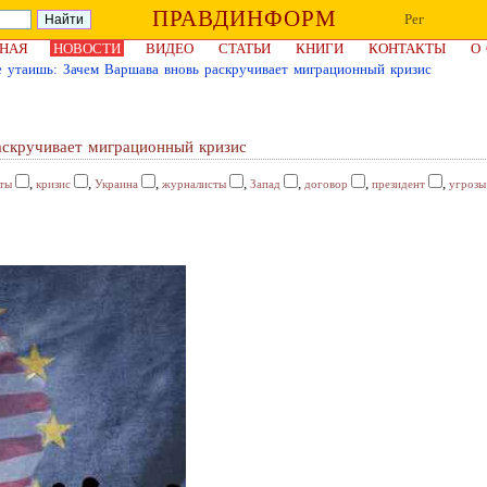
ПРАВДИНФОРМ
Рег
НАЯ
НОВОСТИ
ВИДЕО
СТАТЬИ
КНИГИ
КОНТАКТЫ
О
 утаишь: Зачем Варшава вновь раскручивает миграционный кризис
аскручивает миграционный кризис
,
,
,
,
,
,
,
ты
кризис
Украина
журналисты
Запад
договор
президент
угрозы