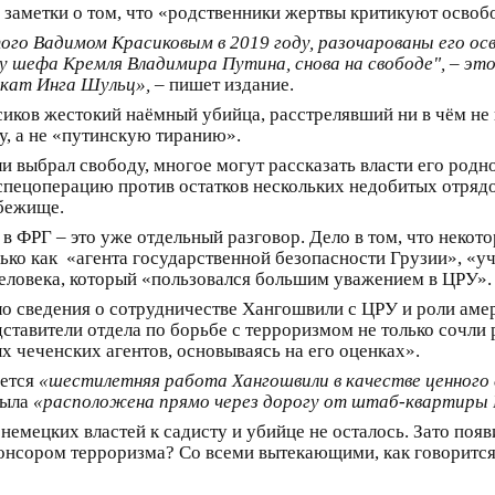
 заметки о том, что «родственники жертвы критикуют осво
ого Вадимом Красиковым в 2019 году, разочарованы его ос
у шефа Кремля Владимира Путина, снова на свободе", – это
окат Инга Шульц»,
– пишет издание.
иков жестокий наёмный убийца, расстрелявший ни в чём не 
ду, а не «путинскую тиранию».
и выбрал свободу, многое могут рассказать власти его родно
спецоперацию против остатков нескольких недобитых отрядо
убежище.
в ФРГ – это уже отдельный разговор. Дело в том, что некот
лько как «агента государственной безопасности Грузии», «
человека, который «пользовался большим уважением в ЦРУ».
ало сведения о сотрудничестве Хангошвили с ЦРУ и роли ам
дставители отдела по борьбе с терроризмом не только соч
х чеченских агентов, основываясь на его оценках».
ается
«шестилетняя работа Хангошвили в качестве ценного
была
«расположена прямо через дорогу от штаб-квартиры
емецких властей к садисту и убийце не осталось. Зато появ
онсором терроризма? Со всеми вытекающими, как говорится.