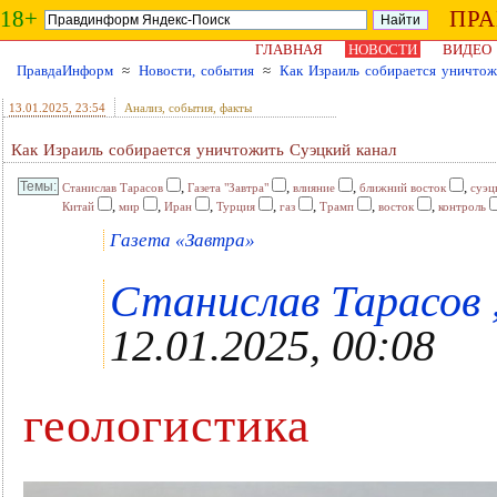
18+
ПР
ГЛАВНАЯ
НОВОСТИ
ВИДЕО
ПравдаИнформ
≈
Новости, события
≈
Как Израиль собирается уничтож
13.01.2025
, 23:54
Анализ, события, факты
Как Израиль собирается уничтожить Суэцкий канал
,
,
,
,
Станислав Тарасов
Газета "Завтра"
влияние
ближний восток
суэц
,
,
,
,
,
,
,
Китай
мир
Иран
Турция
газ
Трамп
восток
контроль
Газета «Завтра»
Станислав Тарасов ,
12.01.2025, 00:08
геологистика