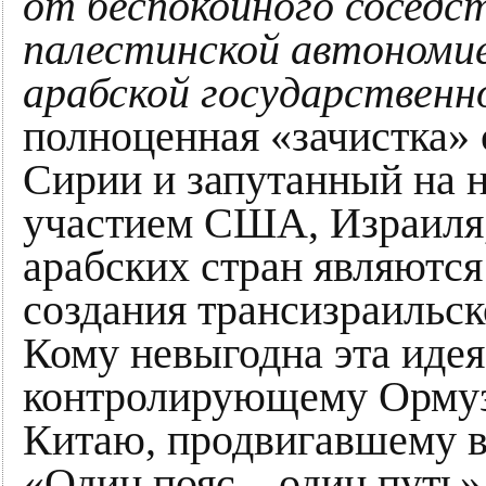
от беспокойного соседст
палестинской автономие
арабской государственн
полноценная «зачистка» 
Сирии и запутанный на н
участием США, Израиля,
арабских стран являютс
создания трансизраильск
Кому невыгодна эта идея,
контролирующему Ормузс
Китаю, продвигавшему в
«Один пояс – один путь»