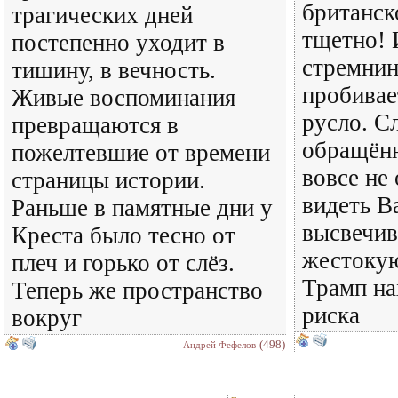
британск
трагических дней
тщетно! 
постепенно уходит в
стремнин
тишину, в вечность.
пробивае
Живые воспоминания
русло. С
превращаются в
обращённ
пожелтевшие от времени
вовсе не 
страницы истории.
видеть 
Раньше в памятные дни у
высвечив
Креста было тесно от
жестокую
плеч и горько от слёз.
Трамп на
Теперь же пространство
риска
вокруг
(498)
Андрей Фефелов