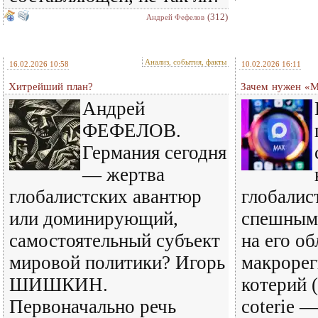
(312)
Андрей Фефелов
Анализ, события, факты
16.02.2026 10:58
10.02.2026 16:11
Хитрейший план?
Зачем нужен «
Андрей
ФЕФЕЛОВ.
Германия сегодня
— жертва
глобалистских авантюр
глобалис
или доминирующий,
спешным
самостоятельный субъект
на его о
мировой политики? Игорь
макрорег
ШИШКИН.
котерий 
Первоначально речь
coterie —