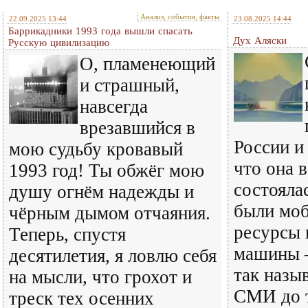
Анализ, события, факты
22.09.2025 13:44
23.08.2025 14:44
Баррикадники 1993 года вышли спасать
Дух Аляски
Русскую цивилизацию
О, пламенеющий
и страшный,
навсегда
врезавшийся в
России и
мою судьбу кровавый
что она 
1993 год! Ты обжёг мою
состояла
душу огнём надежды и
были моб
чёрным дымом отчаяния.
ресурсы 
Теперь, спустя
машины 
десятилетия, я ловлю себя
так назы
на мысли, что грохот и
СМИ до т
треск тех осенних