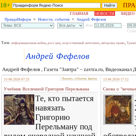
18+
ПР
ГЛАВНАЯ
НОВОСТИ
ВИДЕО
ПравдаИнформ
≈
Новости, события
≈
Андрей Фефелов
Или:
–
Стран
Тэги:
,
,
,
,
информационная война
рост цен
искусственный интеллект
авторское право
Трамп
Андрей Фефелов
Андрей Фефелов , Газета "Завтра" – zavtra.ru, Видеоканал 
Анализ, события, факты
15.06.2026 07:25
13.06.2026 17:12
Учебник Вселенной Григория Перельмана
Снова о "вечны
Те, кто пытается
навязать
Григорию
Перельману под