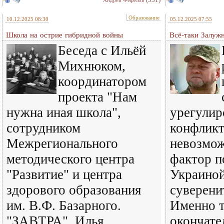
Андрей Фефелов
Образование
10.12.2025 08:30
05.12.2025 07:55
Школа на острие гибридной войны
Всё-таки Залуж
Беседа с Ильёй
Михнюком,
координатором
проекта "Нам
нужна иная школа",
урегулир
сотрудником
конфликт
Межрегионального
невозмож
методического центра
фактор п
"Развитие" и центра
Украиной
здорового образования
суверенит
им. В.Ф. Базарного.
Именно т
"ЗАВТРА". Илья
окончате