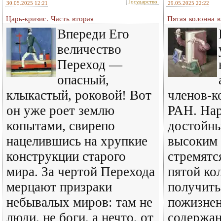
Государство
30.05.2025 12:21
29.05.2025 22:22
Царь-кризис. Часть вторая
Пятая колонна в
Впереди Его
величество
Переход —
опасный,
клыкастый, роковой! Вот
членов-к
он уже роет землю
РАН. Нар
копытами, свирепо
достойн
нацелившись на хрупкие
высоким 
конструкции старого
стремятс
мира. За чертой Перехода
пятой ко
мерцают призраки
получить
небывалых миров: там не
пожизне
люди, не боги, а нечто, от
содержан