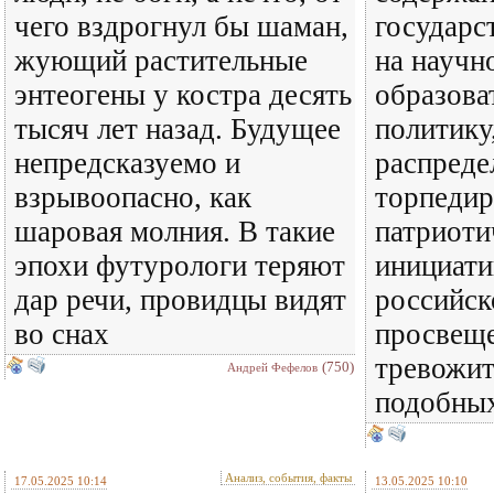
чего вздрогнул бы шаман,
государст
жующий растительные
на научн
энтеогены у костра десять
образова
тысяч лет назад. Будущее
политику
непредсказуемо и
распреде
взрывоопасно, как
торпедир
шаровая молния. В такие
патриоти
эпохи футурологи теряют
инициати
дар речи, провидцы видят
российск
во снах
просвеще
тревожит
(750)
Андрей Фефелов
подобны
Анализ, события, факты
17.05.2025 10:14
13.05.2025 10:10