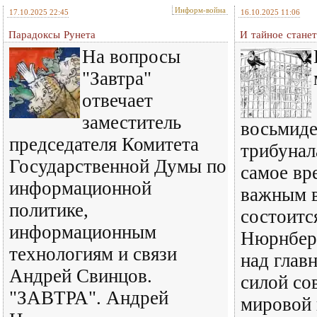
Информ-война
17.10.2025 22:45
16.10.2025 11:06
Парадоксы Рунета
И тайное стане
На вопросы
"Завтра"
отвечает
заместитель
восьмиде
председателя Комитета
трибунал
Государственной Думы по
самое вр
информационной
важным 
политике,
состоитс
информационным
Нюрнбер
технологиям и связи
над глав
Андрей Свинцов.
силой со
"ЗАВТРА". Андрей
мировой 