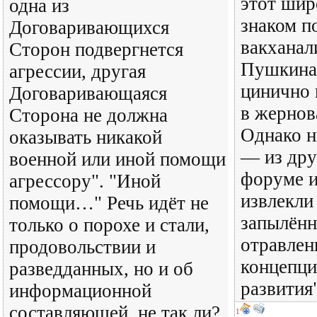
этот шир
одна из
знаком п
Договаривающихся
вакханал
Сторон подвергнется
Пушкина 
агрессии, другая
цинично
Договаривающаяся
в жернов
Сторона не должна
Однако 
оказывать никакой
— из дру
военной или иной помощи
форуме и
агрессору". "Иной
извлекли
помощи…" Речь идёт не
запылённ
только о порохе и стали,
отравлен
продовольствии и
концепци
разведданных, но и об
развития"
информационной
составляющей, не так ли?
1