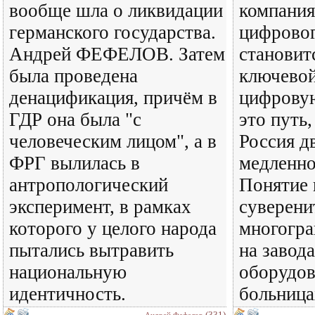
вообще шла о ликвидации
компания
германского государства.
цифровог
Андрей ФЕФЕЛОВ. Затем
становитс
была проведена
ключевой
денацификация, причём в
цифрову
ГДР она была "с
это путь
человеческим лицом", а в
Россия д
ФРГ вылилась в
медленно
антропологический
Понятие
эксперимент, в рамках
суверени
которого у целого народа
многогра
пытались вытравить
на завода
национальную
оборудов
идентичность.
больница
(331)