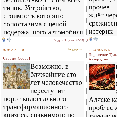
прочее… 
типов. Устройство,
ждёт чер
стоимость которого
срежисс
сопоставима с ценой
истерик
подержанного автомобиля
(220)
1
Андрей Фефелов
Государство
07.04.2026 10:00
21.03.2026 16:12
Поражение Трам
Строим Собор!
Анкориджа
Возможно, в
ближайшие сто
лет человечество
переступит
порог колоссального
Аляске к
трансформационного
проблеск
кризиса, сравнимого по
тумане в