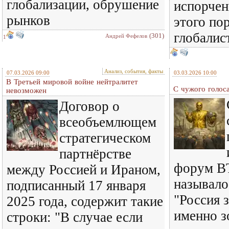
глобализации, обрушение
испорче
рынков
этого по
глобалис
(301)
Андрей Фефелов
1
Анализ, события, факты
07.03.2026 09:00
03.03.2026 10:00
В Третьей мировой войне нейтралитет
С чужого голос
невозможен
Договор о
всеобъемлющем
стратегическом
партнёрстве
форум В
между Россией и Ираном,
называло
подписанный 17 января
"Россия 
2025 года, содержит такие
именно з
строки: "В случае если