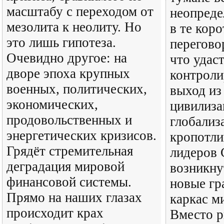
масштабу с переходом от
неопреде
мезолита к неолиту. Но
в те кор
это лишь гипотеза.
перегово
Очевидно другое: на
что удас
дворе эпоха крупных
контроли
военных, политических,
выход из
экономических,
цивилиза
продовольственных и
глобализа
энергетических кризисов.
кропотли
Грядёт стремительная
лидеров
деградация мировой
возникну
финансовой системы.
новые гр
Прямо на наших глазах
каркас м
происходит крах
Вместо р