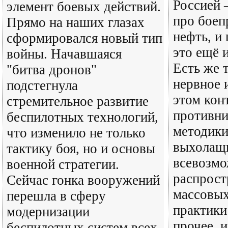
Россией 
элемент боевых действий.
про боеп
Прямо на наших глазах
нефть, и
сформировался новый тип
это ещё 
войны. Начавшаяся
Есть же 
"битва дронов"
нервное 
подстегнула
этом кон
стремительное развитие
противни
беспилотных технологий,
методики
что изменило не только
выхолащи
тактику боя, но и основы
всевозмо
военной стратегии.
распрост
Сейчас гонка вооружений
массовых
перешла в сферу
практики
модернизации
прочее, и
беспилотных систем всех