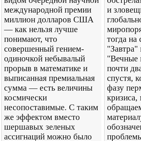
видом очередной научной
обстрела
международной премии
и зловещ
миллион долларов США
глобальн
— как нельзя лучше
миропор
понимают, что
тогда на
совершенный гением-
"Завтра" 
одиночкой небывалый
"Вечные 
прорыв в математике и
почти дв
выписанная премиальная
спустя, 
сумма — есть величины
фазу пер
космически
кризиса,
несопоставимые. С таким
обращаем
же эффектом вместо
материал
шершавых зеленых
обозначе
ассигнаций можно было
проблемы