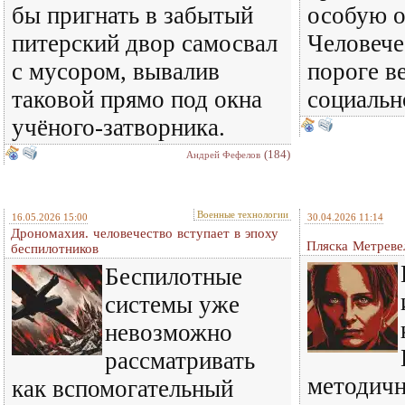
бы пригнать в забытый
особую о
питерский двор самосвал
Человече
с мусором, вывалив
пороге в
таковой прямо под окна
социальн
учёного-затворника.
(184)
Андрей Фефелов
Военные технологии
16.05.2026 15:00
30.04.2026 11:14
Дрономахия. человечество вступает в эпоху
Пляска Метреве
беспилотников
Беспилотные
системы уже
невозможно
рассматривать
методичн
как вспомогательный