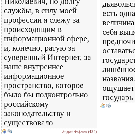
Николаевич, по долгу
дьявольс
службы, в силу моей
есть одн
профессии я слежу за
величина
происходящим в
себя вып
информационной сфере,
предпочи
и, конечно, ратую за
оставатьс
суверенный Интернет, за
государс
наше внутреннее
лишённое
информационное
названия
пространство, которое
ощущает
было бы подконтрольно
государь
российскому
законодательству и
существовало
(434)
Андрей Фефелов