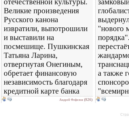
отечественной культуры.
замковый
Великие произведения
глобалис
Русского канона
выдерну
извратили, выпотрошили
"нового 
и выставили на
порядка"
посмешище. Пушкинская
перестаё
Татьяна Ларина,
жандармо
отвергнутая Онегиным,
транснац
обретает финансовую
а также 
независимость благодаря
спонсоро
кредитной карте банка
"всемирн
(826)
Андрей Фефелов
Стран