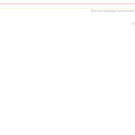
При цитировании материалов с
[
0