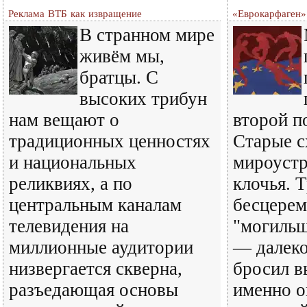
Реклама ВТБ как извращение
«Еврокарфаген»
В странном мире
живём мы,
братцы. С
высоких трибун
нам вещают о
второй п
традиционных ценностях
Старые 
и национальных
мироустр
реликвиях, а по
клочья. Т
центральным каналам
бесцере
телевидения на
"могильщ
миллионные аудитории
— далеко
низвергается скверна,
бросил в
разъедающая основы
именно о