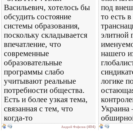
Васильевич, хотелось бы
под внеш
обсудить состояние
то есть в
системы образования,
транснац
поскольку складывается
элитной 
впечатление, что
именуемо
современные
нашего и
образовательные
глобалис
программы слабо
синдикат
учитывают реальные
логике п
потребности общества.
остающая
Есть и более узкая тема,
контроле
связанная с тем, что
Украина 
когда-то
обширно
(404)
Андрей Фефелов